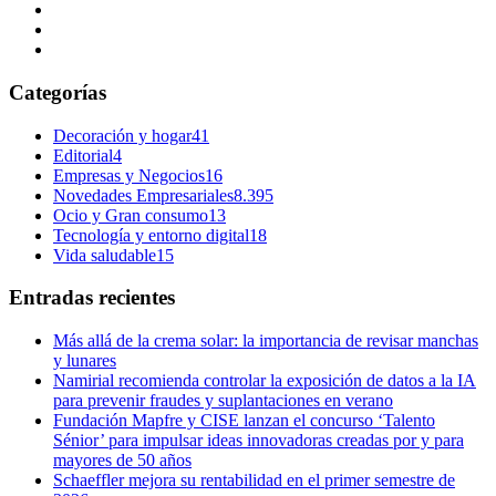
Categorías
Decoración y hogar
41
Editorial
4
Empresas y Negocios
16
Novedades Empresariales
8.395
Ocio y Gran consumo
13
Tecnología y entorno digital
18
Vida saludable
15
Entradas recientes
Más allá de la crema solar: la importancia de revisar manchas
y lunares
Namirial recomienda controlar la exposición de datos a la IA
para prevenir fraudes y suplantaciones en verano
Fundación Mapfre y CISE lanzan el concurso ‘Talento
Sénior’ para impulsar ideas innovadoras creadas por y para
mayores de 50 años
Schaeffler mejora su rentabilidad en el primer semestre de