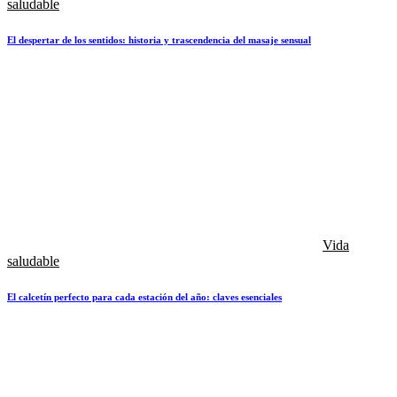
saludable
El despertar de los sentidos: historia y trascendencia del masaje sensual
Vida
saludable
El calcetín perfecto para cada estación del año: claves esenciales