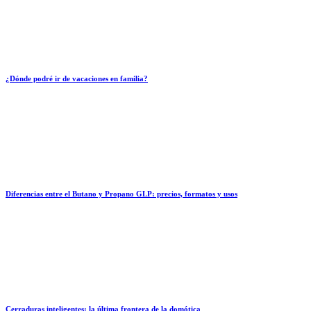
¿Dónde podré ir de vacaciones en familia?
Diferencias entre el Butano y Propano GLP: precios, formatos y usos
Cerraduras inteligentes: la última frontera de la domótica