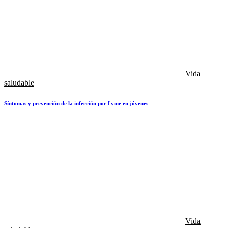
Vida
saludable
Síntomas y prevención de la infección por Lyme en jóvenes
Vida