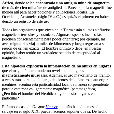
África
, donde
se ha encontrado una antigua mina de magnetita
de más de cien mil años
de antigüedad. Parece que la magnetita fue
molida allí para hacer pociones y aplicaciones locales. En
Occidente, Aristóteles (siglo IV a.C.) es quizás el primero en haber
dejado un registro de este uso.
Todos los organismos que viven en la Tierra están sujetos a efluvios
magnéticos terrestres y cósmicos. Algunas especies incluso las
perciben conscientemente para poder orientarse; por ejemplo, las
aves migratorias viajan miles de kilómetros y luego regresan a su
región de origen exacta. El hombre primitivo debe, en nuestra
opinión, haber tenido un verdadero sentido de receptividad al
magnetismo.
E
sta hipótesis explicaría la implantación de menhires en lugares
que el magnetómetro moderno revela como lugares
magnéticamente inusuales
. Además, el uso mayoritario de granito,
a veces transportado a lo largo de cientos de kilómetros para erigir
menhires, acentúa esta particularidad local de manera sorprendente
porque esta roca es ligeramente magnética (paramagnética).
¿Percibió el hombre del Neolítico algo en estos lugares en
particular?
El famoso caso de
Gaspar
Hauser
, un niño hallado en estado
salvaje en el siglo XIX, puede hacernos suponer que sí. De hecho,