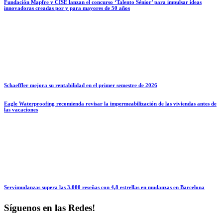
Fundación Mapfre y CISE lanzan el concurso ‘Talento Sénior’ para impulsar ideas
innovadoras creadas por y para mayores de 50 años
Schaeffler mejora su rentabilidad en el primer semestre de 2026
Eagle Waterproofing recomienda revisar la impermeabilización de las viviendas antes de
las vacaciones
Servimudanzas supera las 3.000 reseñas con 4,8 estrellas en mudanzas en Barcelona
Síguenos en las Redes!