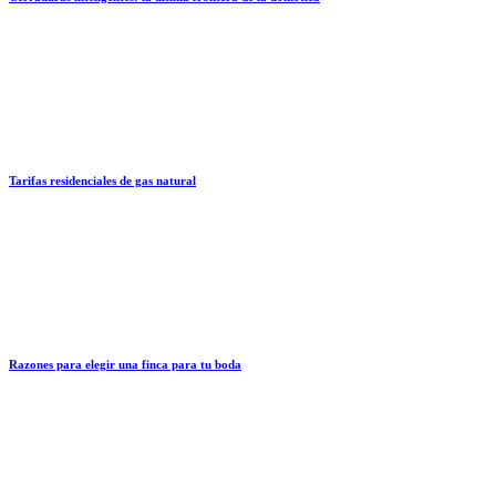
Tarifas residenciales de gas natural
Razones para elegir una finca para tu boda