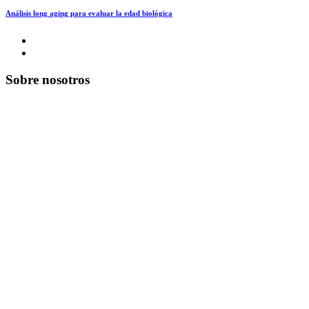
Análisis long aging para evaluar la edad biológica
Sobre nosotros