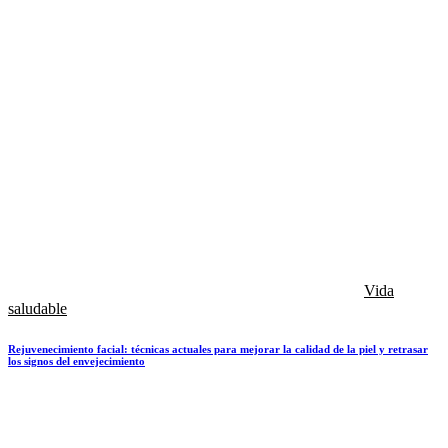
Vida
saludable
Rejuvenecimiento facial: técnicas actuales para mejorar la calidad de la piel y retrasar
los signos del envejecimiento