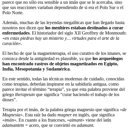
parece que no sólo era sensible a un imán que se le acercaba, sino
que sus reacciones variaban dependiendo de si era el Polo Sur o el
Polo Norte.
Además, muchas de las leyendas megalíticas que han llegado hasta
nosotros nos dicen que
los menhires estaban destinados a curar
enfermedades
. El historiador del siglo XII Geoffrey de Monmouth:
«
en estas piedras hay un misterio y… virtudes para el arte de la
curación
«.
El hecho de que la magnetoterapia, el uso curativo de los imanes, se
conozca desde la antigüedad es plausible, ya que
los arqueólogos
han encontrado rastros de objetos magnetizados en Egipto,
India, Mesopotamia y Sudamérica
.
En este sentido, todas las técnicas modernas de cuidado, conocidas
como terapias, deberían inspirarse en la sabiduría antigua, como
parece invitar el término “terapia”, ya que esta palabra proviene del
griego
therapeuin
que significa “curar haciendo el trabajo de los
dioses”.
Terapia por el imán, de la palabra griega magnesio que significa «
de
Magnesia
«. Esta raíz ha dado
magner
en inglés, que significa
«
imán
«. En cuanto a los franceses, «
aimant
» viene del latín
adamantetn
= acero, que se convirtió en
adamant
.