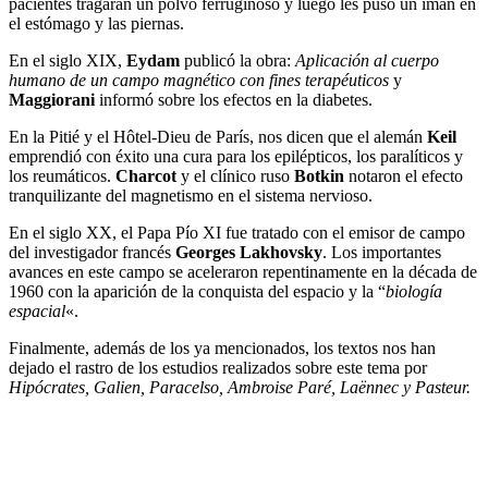
pacientes tragaran un polvo ferruginoso y luego les puso un imán en
el estómago y las piernas.
En el siglo XIX,
Eydam
publicó la obra:
Aplicación al cuerpo
humano de un campo magnético con fines terapéuticos
y
Maggiorani
informó sobre los efectos en la diabetes.
En la Pitié y el Hôtel-Dieu de París, nos dicen que el alemán
Keil
emprendió con éxito una cura para los epilépticos, los paralíticos y
los reumáticos.
Charcot
y el clínico ruso
Botkin
notaron el efecto
tranquilizante del magnetismo en el sistema nervioso.
En el siglo XX, el Papa Pío XI fue tratado con el emisor de campo
del investigador francés
Georges Lakhovsky
. Los importantes
avances en este campo se aceleraron repentinamente en la década de
1960 con la aparición de la conquista del espacio y la “
biología
espacial
«.
Finalmente, además de los ya mencionados, los textos nos han
dejado el rastro de los estudios realizados sobre este tema por
Hipócrates, Galien, Paracelso, Ambroise Paré, Laënnec y Pasteur.