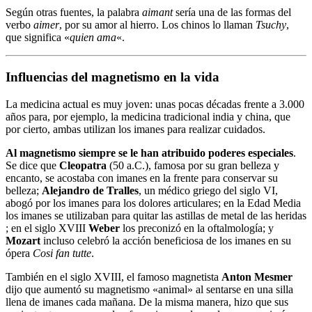
Según otras fuentes, la palabra
aimant
sería una de las formas del
verbo
aimer
, por su amor al hierro. Los chinos lo llaman
Tsuchy
,
que significa «
quien ama
«.
Influencias del magnetismo en la vida
La medicina actual es muy joven: unas pocas décadas frente a 3.000
años para, por ejemplo, la medicina tradicional india y china, que
por cierto, ambas utilizan los imanes para realizar cuidados.
Al magnetismo siempre se le han atribuido poderes especiales
.
Se dice que
Cleopatra
(50 a.C.), famosa por su gran belleza y
encanto, se acostaba con imanes en la frente para conservar su
belleza;
Alejandro de Tralles
, un médico griego del siglo VI,
abogó por los imanes para los dolores articulares; en la Edad Media
los imanes se utilizaban para quitar las astillas de metal de las heridas
; en el siglo XVIII
Weber
los preconizó en la oftalmología; y
Mozart
incluso celebró la acción beneficiosa de los imanes en su
ópera
Cosi fan tutte
.
También en el siglo XVIII, el famoso magnetista
Anton Mesmer
dijo que aumentó su magnetismo «animal» al sentarse en una silla
llena de imanes cada mañana. De la misma manera, hizo que sus