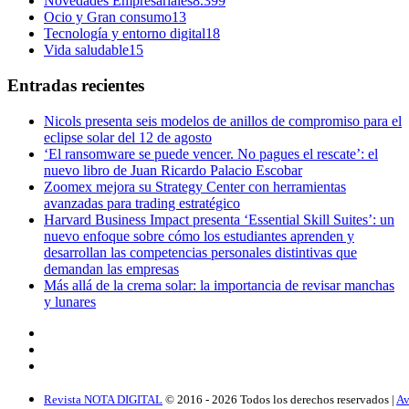
Novedades Empresariales
8.399
Ocio y Gran consumo
13
Tecnología y entorno digital
18
Vida saludable
15
Entradas recientes
Nicols presenta seis modelos de anillos de compromiso para el
eclipse solar del 12 de agosto
‘El ransomware se puede vencer. No pagues el rescate’: el
nuevo libro de Juan Ricardo Palacio Escobar
Zoomex mejora su Strategy Center con herramientas
avanzadas para trading estratégico
Harvard Business Impact presenta ‘Essential Skill Suites’: un
nuevo enfoque sobre cómo los estudiantes aprenden y
desarrollan las competencias personales distintivas que
demandan las empresas
Más allá de la crema solar: la importancia de revisar manchas
y lunares
Revista NOTA DIGITAL
© 2016 -
2026
Todos los derechos reservados |
Av