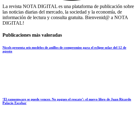
La revista NOTA DIGITAL es una plataforma de publicación sobre
las noticias diarias del mercado, la sociedad y la economía, de
información de lectura y consulta gratuita. Bienvenid@ a NOTA
DIGITAL!
Publicaciones más valoradas
Nicols presenta seis modelos de anillos de compromiso para el eclipse solar del 12 de
agosto
‘El ransomware se puede vencer. No pagues el rescate’: el nuevo libro de Juan Ricardo
Palacio Escobar