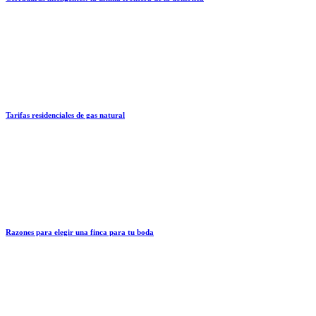
Tarifas residenciales de gas natural
Razones para elegir una finca para tu boda