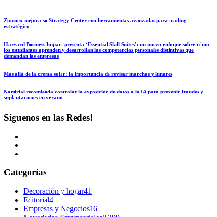
Zoomex mejora su Strategy Center con herramientas avanzadas para trading
estratégico
Harvard Business Impact presenta ‘Essential Skill Suites’: un nuevo enfoque sobre cómo
los estudiantes aprenden y desarrollan las competencias personales distintivas que
demandan las empresas
Más allá de la crema solar: la importancia de revisar manchas y lunares
Namirial recomienda controlar la exposición de datos a la IA para prevenir fraudes y
suplantaciones en verano
Síguenos en las Redes!
Categorías
Decoración y hogar
41
Editorial
4
Empresas y Negocios
16