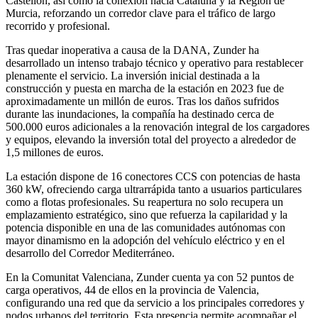
Castellón, así como la conexión hacia Cataluña y la Región de
Murcia, reforzando un corredor clave para el tráfico de largo
recorrido y profesional.
Tras quedar inoperativa a causa de la DANA, Zunder ha
desarrollado un intenso trabajo técnico y operativo para restablecer
plenamente el servicio. La inversión inicial destinada a la
construcción y puesta en marcha de la estación en 2023 fue de
aproximadamente un millón de euros. Tras los daños sufridos
durante las inundaciones, la compañía ha destinado cerca de
500.000 euros adicionales a la renovación integral de los cargadores
y equipos, elevando la inversión total del proyecto a alrededor de
1,5 millones de euros.
La estación dispone de 16 conectores CCS con potencias de hasta
360 kW, ofreciendo carga ultrarrápida tanto a usuarios particulares
como a flotas profesionales. Su reapertura no solo recupera un
emplazamiento estratégico, sino que refuerza la capilaridad y la
potencia disponible en una de las comunidades autónomas con
mayor dinamismo en la adopción del vehículo eléctrico y en el
desarrollo del Corredor Mediterráneo.
En la Comunitat Valenciana, Zunder cuenta ya con 52 puntos de
carga operativos, 44 de ellos en la provincia de Valencia,
configurando una red que da servicio a los principales corredores y
nodos urbanos del territorio. Esta presencia permite acompañar el