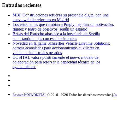
Entradas recientes
MBF Construcciones refuerza su presencia digital con una
nueva web de reformas en Madrid
Los estudiantes que cambian a Preply mejoran su motivación,
fluidez y logro de objetivos, según un estudio
Brisas del Estrecho abastece a la hostelería de Sevilla
conectando lonjas con establecimientos
Novedad en la gama Schaeffler Vehicle Lifetime Solutions:
correas acanaladas para accionamientos auxiliares en
vehículos industriales pesados
COSITAL valora positivamente el nuevo modelo de
colaboración para reforzar la capacidad técnica de los
ayuntamientos
Revista NOTA DIGITAL
© 2016 -
2026
Todos los derechos reservados |
Av