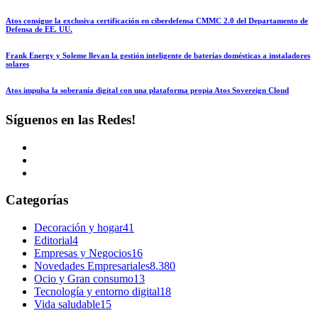
Atos consigue la exclusiva certificación en ciberdefensa CMMC 2.0 del Departamento de
Defensa de EE. UU.
Frank Energy y Soleme llevan la gestión inteligente de baterías domésticas a instaladores
solares
Atos impulsa la soberanía digital con una plataforma propia Atos Sovereign Cloud
Síguenos en las Redes!
Categorías
Decoración y hogar
41
Editorial
4
Empresas y Negocios
16
Novedades Empresariales
8.380
Ocio y Gran consumo
13
Tecnología y entorno digital
18
Vida saludable
15