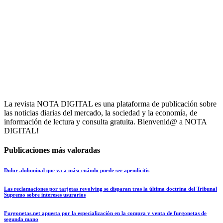
La revista NOTA DIGITAL es una plataforma de publicación sobre
las noticias diarias del mercado, la sociedad y la economía, de
información de lectura y consulta gratuita. Bienvenid@ a NOTA
DIGITAL!
Publicaciones más valoradas
Dolor abdominal que va a más: cuándo puede ser apendicitis
Las reclamaciones por tarjetas revolving se disparan tras la última doctrina del Tribunal
Supremo sobre intereses usurarios
Furgonetas.net apuesta por la especialización en la compra y venta de furgonetas de
segunda mano