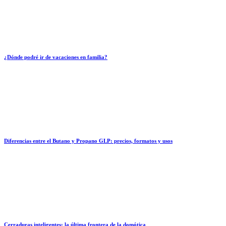
¿Dónde podré ir de vacaciones en familia?
Diferencias entre el Butano y Propano GLP: precios, formatos y usos
Cerraduras inteligentes: la última frontera de la domótica