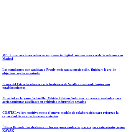
MBF Construcciones refuerza su presencia digital con una nueva web de reformas en
Madrid
Los estudiantes que cambian a Preply mejoran su motivación, fluidez y logro de
objetivos, según un estudio
Brisas del Estrecho abastece a la hostelería de Sevilla conectando lonjas con
establecimientos
Novedad en la gama Schaeffler Vehicle Lifetime Solutions: correas acanaladas para
accionamientos auxiliares en vehículos industriales pesados
COSITAL valora positivamente el nuevo modelo de colaboración para reforzar la
capacidad técnica de los ayuntamientos
Última llamada: los destinos con las mayores caídas de precios para este agosto, según
KAYAK