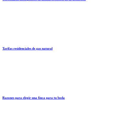
Tarifas residenciales de gas natural
Razones para elegir una finca para tu boda