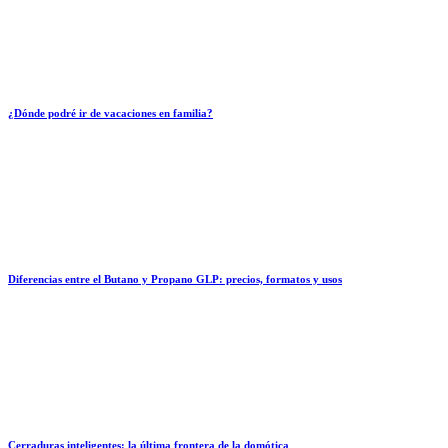
¿Dónde podré ir de vacaciones en familia?
Diferencias entre el Butano y Propano GLP: precios, formatos y usos
Cerraduras inteligentes: la última frontera de la domótica