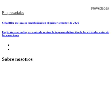
Novedades
Empresariales
Schaeffler mejora su rentabilidad en el primer semestre de 2026
Eagle Waterproofing recomienda revisar la impermeabilización de las viviendas antes de
las vacaciones
Sobre nosotros