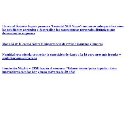
Harvard Business Impact presenta ‘Essential Skill Suites’: un nuevo enfoque sobre cómo
los estudiantes aprenden y desarrollan las competencias personales distintivas que
demandan las empresas
Más allá de la crema solar: la importancia de revisar manchas y lunares
Namirial recomienda controlar la exposición de datos a la IA para prevenir fraudes y
suplantaciones en verano
Fundación Mapfre y CISE lanzan el concurso ‘Talento Sénior’ para impulsar ideas
innovadoras creadas por y para mayores de 50 años