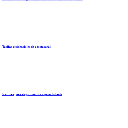
Tarifas residenciales de gas natural
Razones para elegir una finca para tu boda