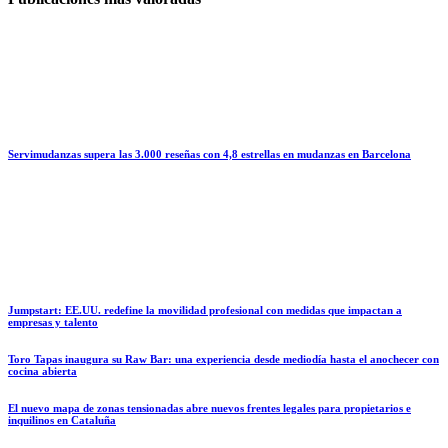
Servimudanzas supera las 3.000 reseñas con 4,8 estrellas en mudanzas en Barcelona
Jumpstart: EE.UU. redefine la movilidad profesional con medidas que impactan a
empresas y talento
Toro Tapas inaugura su Raw Bar: una experiencia desde mediodía hasta el anochecer con
cocina abierta
El nuevo mapa de zonas tensionadas abre nuevos frentes legales para propietarios e
inquilinos en Cataluña