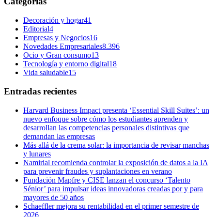
Categorías
Decoración y hogar
41
Editorial
4
Empresas y Negocios
16
Novedades Empresariales
8.396
Ocio y Gran consumo
13
Tecnología y entorno digital
18
Vida saludable
15
Entradas recientes
Harvard Business Impact presenta ‘Essential Skill Suites’: un
nuevo enfoque sobre cómo los estudiantes aprenden y
desarrollan las competencias personales distintivas que
demandan las empresas
Más allá de la crema solar: la importancia de revisar manchas
y lunares
Namirial recomienda controlar la exposición de datos a la IA
para prevenir fraudes y suplantaciones en verano
Fundación Mapfre y CISE lanzan el concurso ‘Talento
Sénior’ para impulsar ideas innovadoras creadas por y para
mayores de 50 años
Schaeffler mejora su rentabilidad en el primer semestre de
2026