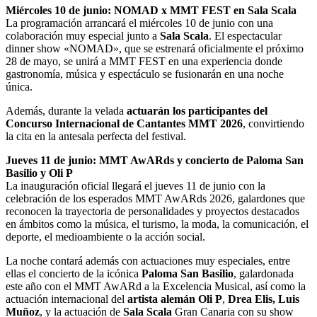
Miércoles 10 de junio: NOMAD x MMT FEST en Sala Scala
La programación arrancará el miércoles 10 de junio con una
colaboración muy especial junto a
Sala Scala
. El espectacular
dinner show «NOMAD», que se estrenará oficialmente el próximo
28 de mayo, se unirá a MMT FEST en una experiencia donde
gastronomía, música y espectáculo se fusionarán en una noche
única.
Además, durante la velada
actuarán los participantes del
Concurso Internacional de Cantantes MMT 2026
, convirtiendo
la cita en la antesala perfecta del festival.
Jueves 11 de junio: MMT AwARds y concierto de Paloma San
Basilio y Oli P
La inauguración oficial llegará el jueves 11 de junio con la
celebración de los esperados MMT AwARds 2026, galardones que
reconocen la trayectoria de personalidades y proyectos destacados
en ámbitos como la música, el turismo, la moda, la comunicación, el
deporte, el medioambiente o la acción social.
La noche contará además con actuaciones muy especiales, entre
ellas el concierto de la icónica
Paloma San Basilio
, galardonada
este año con el MMT AwARd a la Excelencia Musical, así como la
actuación internacional del
artista alemán Oli P
,
Drea Elis, Luis
Muñoz
, y la actuación de
Sala Scala
Gran Canaria con su show