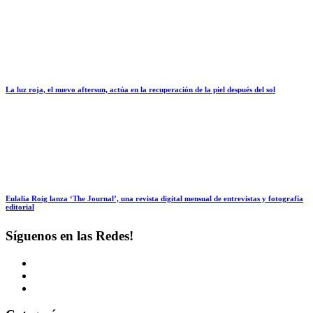
La luz roja, el nuevo aftersun, actúa en la recuperación de la piel después del sol
Eulalia Roig lanza ‘The Journal’, una revista digital mensual de entrevistas y fotografía
editorial
Síguenos en las Redes!