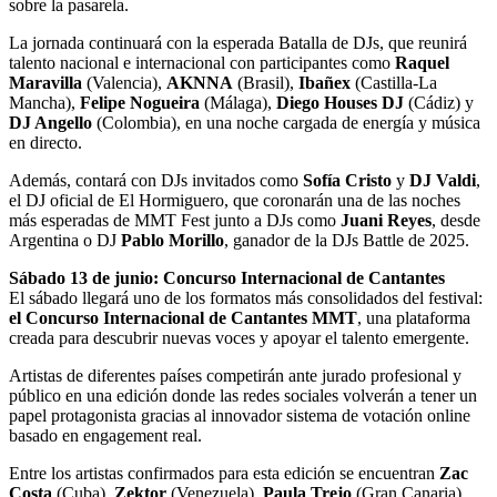
sobre la pasarela.
La jornada continuará con la esperada Batalla de DJs, que reunirá
talento nacional e internacional con participantes como
Raquel
Maravilla
(Valencia),
AKNNA
(Brasil),
Ibañex
(Castilla-La
Mancha),
Felipe Nogueira
(Málaga),
Diego Houses DJ
(Cádiz) y
DJ Angello
(Colombia), en una noche cargada de energía y música
en directo.
Además, contará con DJs invitados como
Sofía Cristo
y
DJ Valdi
,
el DJ oficial de El Hormiguero, que coronarán una de las noches
más esperadas de MMT Fest junto a DJs como
Juani Reyes
, desde
Argentina o DJ
Pablo Morillo
, ganador de la DJs Battle de 2025.
Sábado 13 de junio: Concurso Internacional de Cantantes
El sábado llegará uno de los formatos más consolidados del festival:
el Concurso Internacional de Cantantes MMT
, una plataforma
creada para descubrir nuevas voces y apoyar el talento emergente.
Artistas de diferentes países competirán ante jurado profesional y
público en una edición donde las redes sociales volverán a tener un
papel protagonista gracias al innovador sistema de votación online
basado en engagement real.
Entre los artistas confirmados para esta edición se encuentran
Zac
Costa
(Cuba),
Zektor
(Venezuela),
Paula Trejo
(Gran Canaria),