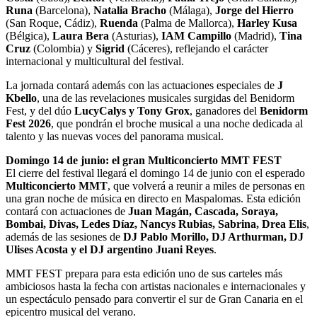
Runa
(Barcelona),
Natalia Bracho
(Málaga),
Jorge del Hierro
(San Roque, Cádiz),
Ruenda
(Palma de Mallorca),
Harley Kusa
(Bélgica),
Laura Bera
(Asturias),
IAM Campillo
(Madrid),
Tina
Cruz
(Colombia) y
Sigrid
(Cáceres), reflejando el carácter
internacional y multicultural del festival.
La jornada contará además con las actuaciones especiales de
J
Kbello
, una de las revelaciones musicales surgidas del Benidorm
Fest, y del dúo
LucyCalys y Tony Grox
, ganadores del
Benidorm
Fest 2026
, que pondrán el broche musical a una noche dedicada al
talento y las nuevas voces del panorama musical.
Domingo 14 de junio: el gran Multiconcierto MMT FEST
El cierre del festival llegará el domingo 14 de junio con el esperado
Multiconcierto MMT
, que volverá a reunir a miles de personas en
una gran noche de música en directo en Maspalomas. Esta edición
contará con actuaciones de
Juan Magán, Cascada, Soraya,
Bombai, Divas, Ledes Díaz, Nancys Rubias, Sabrina, Drea Elis
,
además de las sesiones de
DJ Pablo Morillo, DJ Arthurman, DJ
Ulises Acosta y el DJ argentino Juani Reyes
.
MMT FEST prepara para esta edición uno de sus carteles más
ambiciosos hasta la fecha con artistas nacionales e internacionales y
un espectáculo pensado para convertir el sur de Gran Canaria en el
epicentro musical del verano.