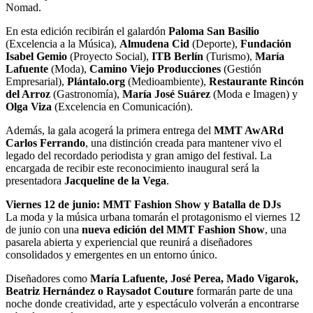
Nomad.
En esta edición recibirán el galardón
Paloma San Basilio
(Excelencia a la Música),
Almudena Cid
(Deporte),
Fundación
Isabel Gemio
(Proyecto Social),
ITB Berlín
(Turismo),
María
Lafuente
(Moda),
Camino Viejo Producciones
(Gestión
Empresarial),
Plántalo.org
(Medioambiente),
Restaurante Rincón
del Arroz
(Gastronomía),
María José Suárez
(Moda e Imagen) y
Olga Viza
(Excelencia en Comunicación).
Además, la gala acogerá la primera entrega del
MMT AwARd
Carlos Ferrando
, una distinción creada para mantener vivo el
legado del recordado periodista y gran amigo del festival. La
encargada de recibir este reconocimiento inaugural será la
presentadora
Jacqueline de la Vega
.
Viernes 12 de junio: MMT Fashion Show y Batalla de DJs
La moda y la música urbana tomarán el protagonismo el viernes 12
de junio con una
nueva edición del MMT Fashion Show
, una
pasarela abierta y experiencial que reunirá a diseñadores
consolidados y emergentes en un entorno único.
Diseñadores como
María Lafuente, José Perea, Mado Vigarok,
Beatriz Hernández o Raysadot Couture
formarán parte de una
noche donde creatividad, arte y espectáculo volverán a encontrarse