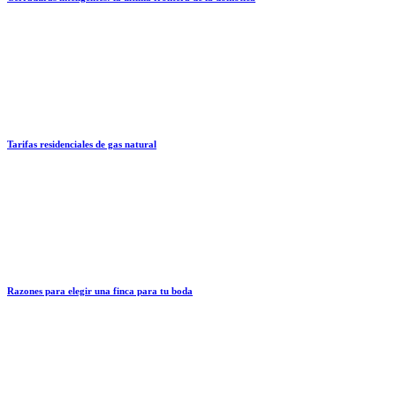
Tarifas residenciales de gas natural
Razones para elegir una finca para tu boda