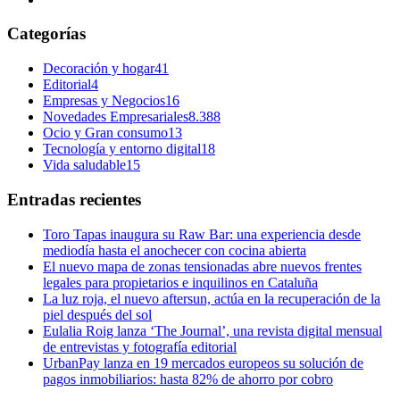
Categorías
Decoración y hogar
41
Editorial
4
Empresas y Negocios
16
Novedades Empresariales
8.388
Ocio y Gran consumo
13
Tecnología y entorno digital
18
Vida saludable
15
Entradas recientes
Toro Tapas inaugura su Raw Bar: una experiencia desde
mediodía hasta el anochecer con cocina abierta
El nuevo mapa de zonas tensionadas abre nuevos frentes
legales para propietarios e inquilinos en Cataluña
La luz roja, el nuevo aftersun, actúa en la recuperación de la
piel después del sol
Eulalia Roig lanza ‘The Journal’, una revista digital mensual
de entrevistas y fotografía editorial
UrbanPay lanza en 19 mercados europeos su solución de
pagos inmobiliarios: hasta 82% de ahorro por cobro