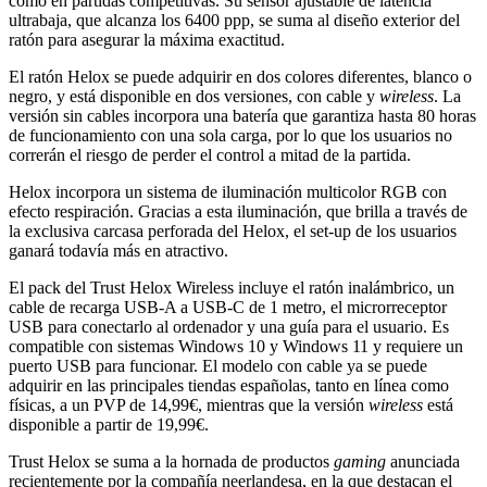
como en partidas competitivas. Su sensor ajustable de latencia
ultrabaja, que alcanza los 6400 ppp, se suma al diseño exterior del
ratón para asegurar la máxima exactitud.
El ratón Helox se puede adquirir en dos colores diferentes, blanco o
negro, y está disponible en dos versiones, con cable y
wireless
. La
versión sin cables incorpora una batería que garantiza hasta 80 horas
de funcionamiento con una sola carga, por lo que los usuarios no
correrán el riesgo de perder el control a mitad de la partida.
Helox incorpora un sistema de iluminación multicolor RGB con
efecto respiración. Gracias a esta iluminación, que brilla a través de
la exclusiva carcasa perforada del Helox, el set-up de los usuarios
ganará todavía más en atractivo.
El pack del Trust Helox Wireless incluye el ratón inalámbrico, un
cable de recarga USB-A a USB-C de 1 metro, el microrreceptor
USB para conectarlo al ordenador y una guía para el usuario. Es
compatible con sistemas Windows 10 y Windows 11 y requiere un
puerto USB para funcionar. El modelo con cable ya se puede
adquirir en las principales tiendas españolas, tanto en línea como
físicas, a un PVP de 14,99€, mientras que la versión
wireless
está
disponible a partir de 19,99€.
Trust Helox se suma a la hornada de productos
gaming
anunciada
recientemente por la compañía neerlandesa, en la que destacan el