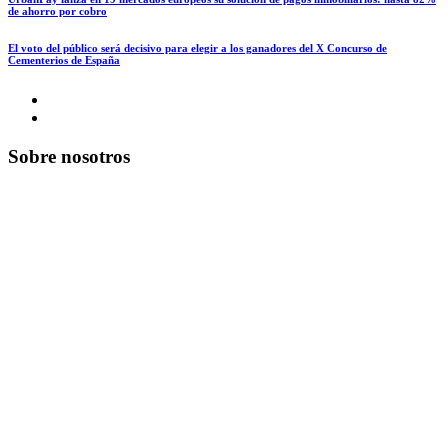
de ahorro por cobro
El voto del público será decisivo para elegir a los ganadores del X Concurso de
Cementerios de España
Sobre nosotros