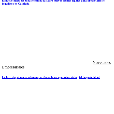
El nuevo mapa de zonas tensionadas abre nuevos frentes legales para propietarios e
inquilinos en Cataluña
Novedades
Empresariales
La luz roja, el nuevo aftersun, actúa en la recuperación de la piel después del sol