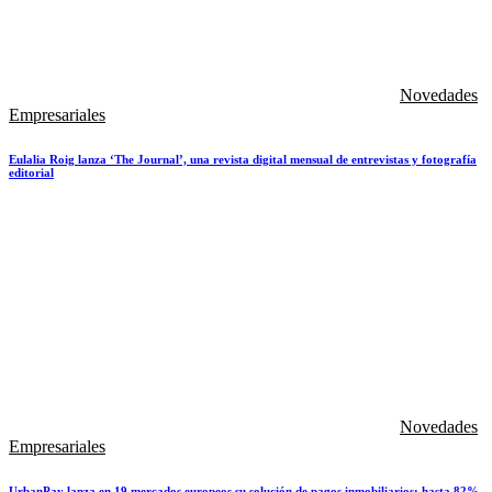
Novedades
Empresariales
Eulalia Roig lanza ‘The Journal’, una revista digital mensual de entrevistas y fotografía
editorial
Novedades
Empresariales
UrbanPay lanza en 19 mercados europeos su solución de pagos inmobiliarios: hasta 82%