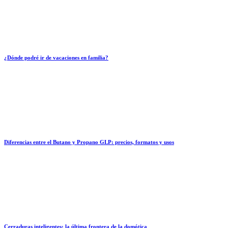
¿Dónde podré ir de vacaciones en familia?
Diferencias entre el Butano y Propano GLP: precios, formatos y usos
Cerraduras inteligentes: la última frontera de la domótica