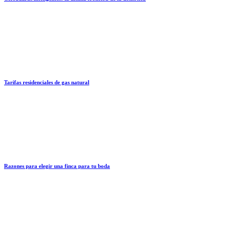
Tarifas residenciales de gas natural
Razones para elegir una finca para tu boda