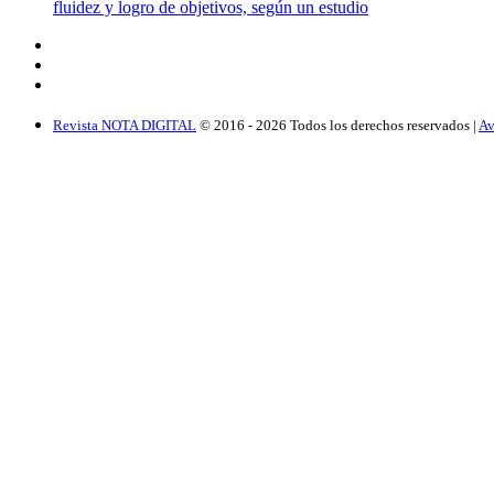
fluidez y logro de objetivos, según un estudio
Revista NOTA DIGITAL
© 2016 -
2026
Todos los derechos reservados |
Av