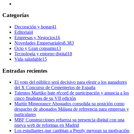
Categorías
Decoración y hogar
41
Editorial
4
Empresas y Negocios
16
Novedades Empresariales
8.383
Ocio y Gran consumo
13
Tecnología y entorno digital
18
Vida saludable
15
Entradas recientes
El voto del público será decisivo para elegir a los ganadores
del X Concurso de Cementerios de España
Talentos Martiko bate récord de participación y anuncia a los
cinco finalistas de su VII edición
Martín Mingorance Abogados consolida su posición como
despacho de abogados Málaga de referencia para empresas y
particulares
MBF Construcciones refuerza su presencia digital con una
nueva web de reformas en Madrid
Los estudiantes que cambian a Preply mejoran su motivación,