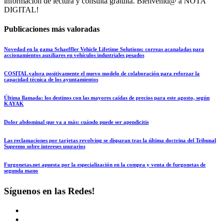
información de lectura y consulta gratuita. Bienvenid@ a NOTA
DIGITAL!
Publicaciones más valoradas
Novedad en la gama Schaeffler Vehicle Lifetime Solutions: correas acanaladas para
accionamientos auxiliares en vehículos industriales pesados
COSITAL valora positivamente el nuevo modelo de colaboración para reforzar la
capacidad técnica de los ayuntamientos
Última llamada: los destinos con las mayores caídas de precios para este agosto, según
KAYAK
Dolor abdominal que va a más: cuándo puede ser apendicitis
Las reclamaciones por tarjetas revolving se disparan tras la última doctrina del Tribunal
Supremo sobre intereses usurarios
Furgonetas.net apuesta por la especialización en la compra y venta de furgonetas de
segunda mano
Síguenos en las Redes!