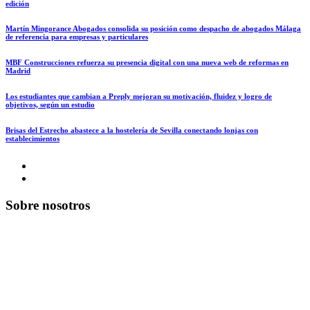
edición
Martín Mingorance Abogados consolida su posición como despacho de abogados Málaga
de referencia para empresas y particulares
MBF Construcciones refuerza su presencia digital con una nueva web de reformas en
Madrid
Los estudiantes que cambian a Preply mejoran su motivación, fluidez y logro de
objetivos, según un estudio
Brisas del Estrecho abastece a la hostelería de Sevilla conectando lonjas con
establecimientos
Sobre nosotros