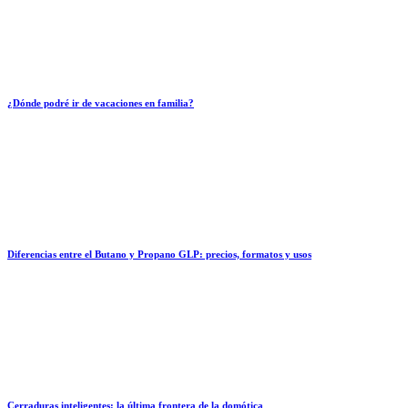
¿Dónde podré ir de vacaciones en familia?
Diferencias entre el Butano y Propano GLP: precios, formatos y usos
Cerraduras inteligentes: la última frontera de la domótica