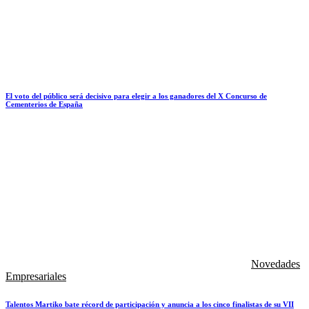
El voto del público será decisivo para elegir a los ganadores del X Concurso de
Cementerios de España
Novedades
Empresariales
Talentos Martiko bate récord de participación y anuncia a los cinco finalistas de su VII