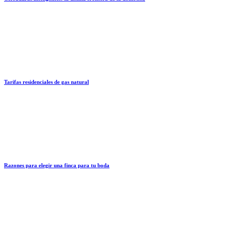
Tarifas residenciales de gas natural
Razones para elegir una finca para tu boda