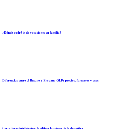
¿Dónde podré ir de vacaciones en familia?
Diferencias entre el Butano y Propano GLP: precios, formatos y usos
Cerraduras inteligentes: la última frontera de la domótica