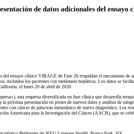
sentación de datos adicionales del ensayo 
grupos del ensayo clínico VIRAGE de Fase 2b respaldan el mecanismo d
s, incluidos los pacientes con metástasis hepáticas. Los datos se facil
ifornia, el lunes 20 de abril de 2026
), una empresa diversificada en fase clínica que desarrolla terapias
oy la próxima presentación en póster de nuevos datos y análisis de s
tes con cáncer de páncreas metastásico de nuevo diagnóstico. Los resul
ación Americana para la Investigación del Cáncer (AACR), que se celebr
 Oncológico Perlmutter de NYU Langone Health, Nueva York, NY