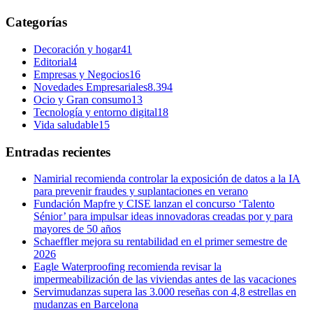
Categorías
Decoración y hogar
41
Editorial
4
Empresas y Negocios
16
Novedades Empresariales
8.394
Ocio y Gran consumo
13
Tecnología y entorno digital
18
Vida saludable
15
Entradas recientes
Namirial recomienda controlar la exposición de datos a la IA
para prevenir fraudes y suplantaciones en verano
Fundación Mapfre y CISE lanzan el concurso ‘Talento
Sénior’ para impulsar ideas innovadoras creadas por y para
mayores de 50 años
Schaeffler mejora su rentabilidad en el primer semestre de
2026
Eagle Waterproofing recomienda revisar la
impermeabilización de las viviendas antes de las vacaciones
Servimudanzas supera las 3.000 reseñas con 4,8 estrellas en
mudanzas en Barcelona