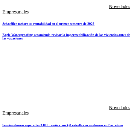
Novedades
Empresariales
Schaeffler mejora su rentabilidad en el primer semestre de 2026
Eagle Waterproofing recomienda revisar la impermeabilización de las viviendas antes de
las vacaciones
Novedades
Empresariales
Servimudanzas supera las 3.000 reseñas con 4,8 estrellas en mudanzas en Barcelona