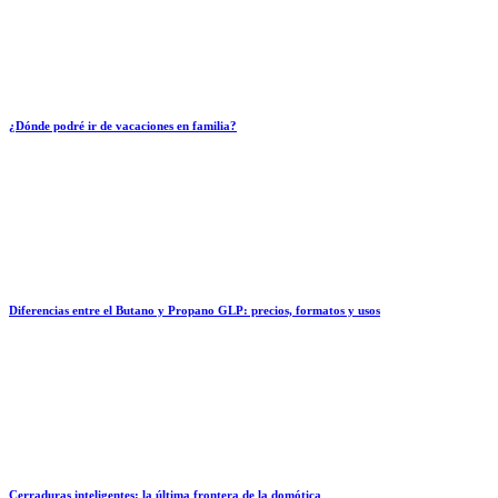
¿Dónde podré ir de vacaciones en familia?
Diferencias entre el Butano y Propano GLP: precios, formatos y usos
Cerraduras inteligentes: la última frontera de la domótica