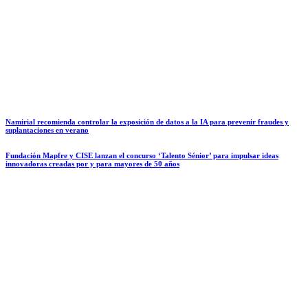
Namirial recomienda controlar la exposición de datos a la IA para prevenir fraudes y
suplantaciones en verano
Fundación Mapfre y CISE lanzan el concurso ‘Talento Sénior’ para impulsar ideas
innovadoras creadas por y para mayores de 50 años