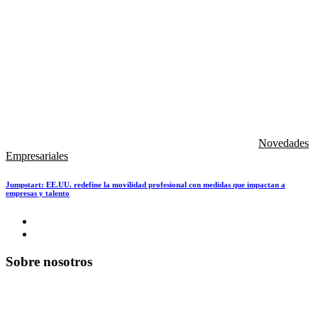
Novedades
Empresariales
Jumpstart: EE.UU. redefine la movilidad profesional con medidas que impactan a
empresas y talento
Sobre nosotros