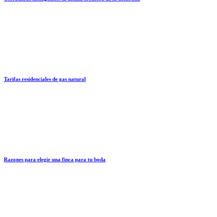
Tarifas residenciales de gas natural
Razones para elegir una finca para tu boda