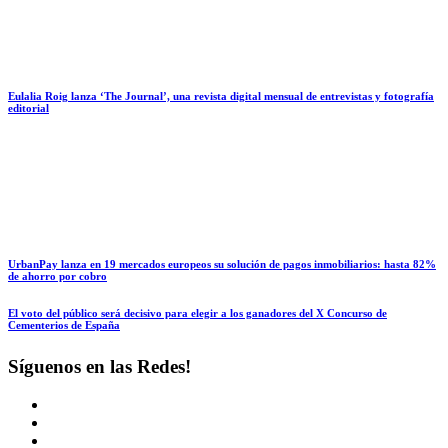
Eulalia Roig lanza ‘The Journal’, una revista digital mensual de entrevistas y fotografía
editorial
UrbanPay lanza en 19 mercados europeos su solución de pagos inmobiliarios: hasta 82%
de ahorro por cobro
El voto del público será decisivo para elegir a los ganadores del X Concurso de
Cementerios de España
Síguenos en las Redes!