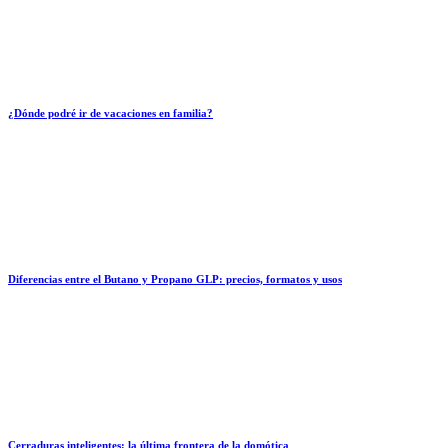
¿Dónde podré ir de vacaciones en familia?
Diferencias entre el Butano y Propano GLP: precios, formatos y usos
Cerraduras inteligentes: la última frontera de la domótica