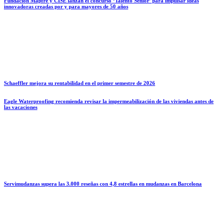
Fundación Mapfre y CISE lanzan el concurso ‘Talento Sénior’ para impulsar ideas
innovadoras creadas por y para mayores de 50 años
Schaeffler mejora su rentabilidad en el primer semestre de 2026
Eagle Waterproofing recomienda revisar la impermeabilización de las viviendas antes de
las vacaciones
Servimudanzas supera las 3.000 reseñas con 4,8 estrellas en mudanzas en Barcelona