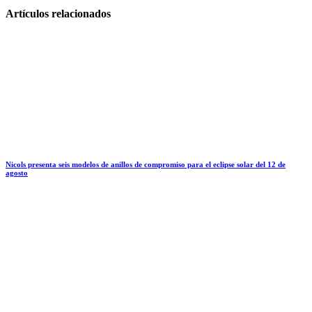
Artículos relacionados
Nicols presenta seis modelos de anillos de compromiso para el eclipse solar del 12 de
agosto