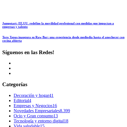
Jumpstart: EE.UU. redefine la movilidad profesional con medidas que impactan a
empresas y talento
Toro Tapas inaugura su Raw Bar: una experiencia desde mediodía hasta el anochecer con
cocina abierta
Síguenos en las Redes!
Categorías
Decoración y hogar
41
Editorial
4
Empresas y Negocios
16
Novedades Empresariales
8.399
Ocio y Gran consumo
13
Tecnología y entorno digital
18
Vida saludable
15