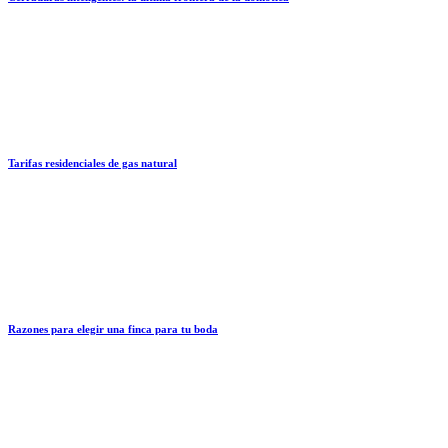
Tarifas residenciales de gas natural
Razones para elegir una finca para tu boda