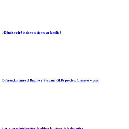
¿Dónde podré ir de vacaciones en familia?
Diferencias entre el Butano y Propano GLP: precios, formatos y usos
Cerraduras inteligentes: la última frontera de la domótica