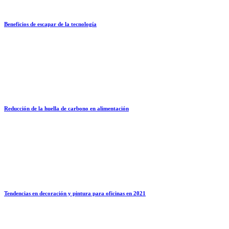
Beneficios de escapar de la tecnología
Reducción de la huella de carbono en alimentación
Tendencias en decoración y pintura para oficinas en 2021