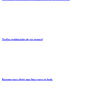
Tarifas residenciales de gas natural
Razones para elegir una finca para tu boda