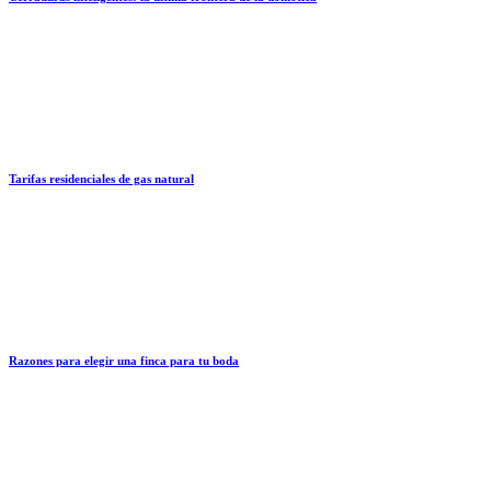
Tarifas residenciales de gas natural
Razones para elegir una finca para tu boda