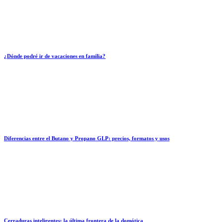
¿Dónde podré ir de vacaciones en familia?
Diferencias entre el Butano y Propano GLP: precios, formatos y usos
Cerraduras inteligentes: la última frontera de la domótica