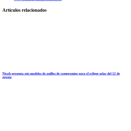
Artículos relacionados
Nicols presenta seis modelos de anillos de compromiso para el eclipse solar del 12 de
agosto