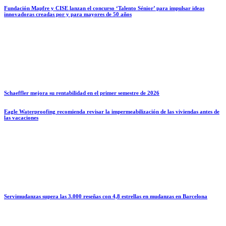
Fundación Mapfre y CISE lanzan el concurso ‘Talento Sénior’ para impulsar ideas
innovadoras creadas por y para mayores de 50 años
Schaeffler mejora su rentabilidad en el primer semestre de 2026
Eagle Waterproofing recomienda revisar la impermeabilización de las viviendas antes de
las vacaciones
Servimudanzas supera las 3.000 reseñas con 4,8 estrellas en mudanzas en Barcelona