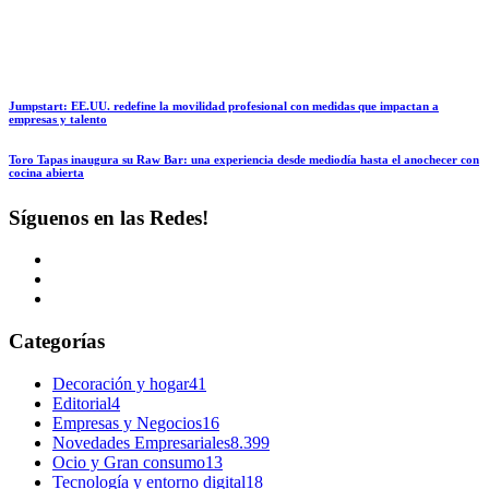
Jumpstart: EE.UU. redefine la movilidad profesional con medidas que impactan a
empresas y talento
Toro Tapas inaugura su Raw Bar: una experiencia desde mediodía hasta el anochecer con
cocina abierta
Síguenos en las Redes!
Categorías
Decoración y hogar
41
Editorial
4
Empresas y Negocios
16
Novedades Empresariales
8.399
Ocio y Gran consumo
13
Tecnología y entorno digital
18