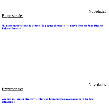
Novedades
Empresariales
‘El ransomware se puede vencer. No pagues el rescate’: el nuevo libro de Juan Ricardo
Palacio Escobar
Novedades
Empresariales
Zoomex mejora su Strategy Center con herramientas avanzadas para trading
estratégico