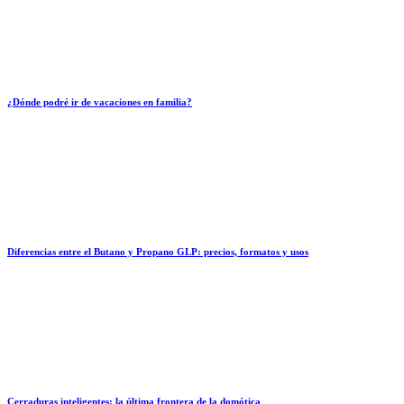
¿Dónde podré ir de vacaciones en familia?
Diferencias entre el Butano y Propano GLP: precios, formatos y usos
Cerraduras inteligentes: la última frontera de la domótica