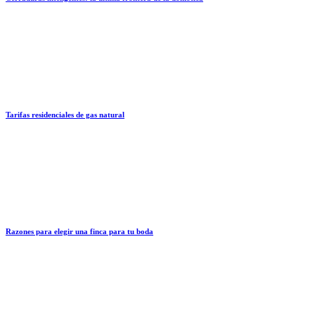
Tarifas residenciales de gas natural
Razones para elegir una finca para tu boda