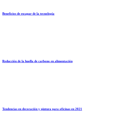
Beneficios de escapar de la tecnología
Reducción de la huella de carbono en alimentación
Tendencias en decoración y pintura para oficinas en 2021