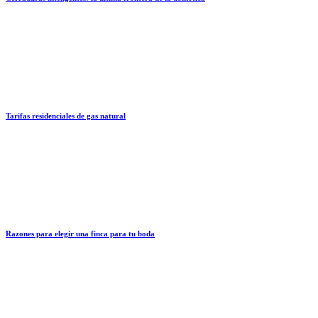
Tarifas residenciales de gas natural
Razones para elegir una finca para tu boda