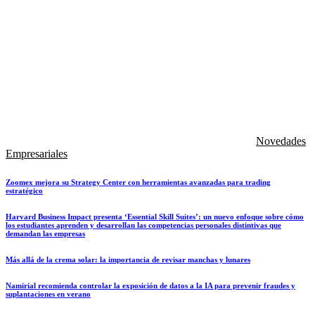
Novedades
Empresariales
Zoomex mejora su Strategy Center con herramientas avanzadas para trading
estratégico
Harvard Business Impact presenta ‘Essential Skill Suites’: un nuevo enfoque sobre cómo
los estudiantes aprenden y desarrollan las competencias personales distintivas que
demandan las empresas
Más allá de la crema solar: la importancia de revisar manchas y lunares
Namirial recomienda controlar la exposición de datos a la IA para prevenir fraudes y
suplantaciones en verano