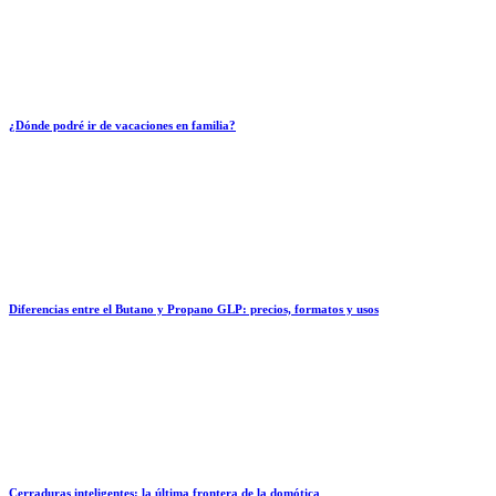
¿Dónde podré ir de vacaciones en familia?
Diferencias entre el Butano y Propano GLP: precios, formatos y usos
Cerraduras inteligentes: la última frontera de la domótica