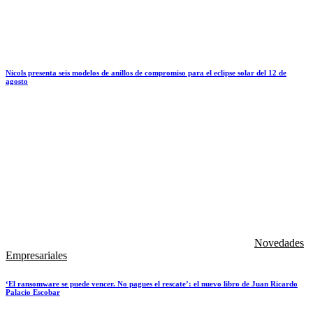
Nicols presenta seis modelos de anillos de compromiso para el eclipse solar del 12 de
agosto
Novedades
Empresariales
‘El ransomware se puede vencer. No pagues el rescate’: el nuevo libro de Juan Ricardo
Palacio Escobar