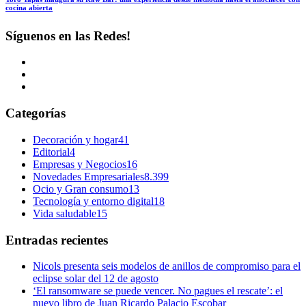
cocina abierta
Síguenos en las Redes!
Categorías
Decoración y hogar
41
Editorial
4
Empresas y Negocios
16
Novedades Empresariales
8.399
Ocio y Gran consumo
13
Tecnología y entorno digital
18
Vida saludable
15
Entradas recientes
Nicols presenta seis modelos de anillos de compromiso para el
eclipse solar del 12 de agosto
‘El ransomware se puede vencer. No pagues el rescate’: el
nuevo libro de Juan Ricardo Palacio Escobar