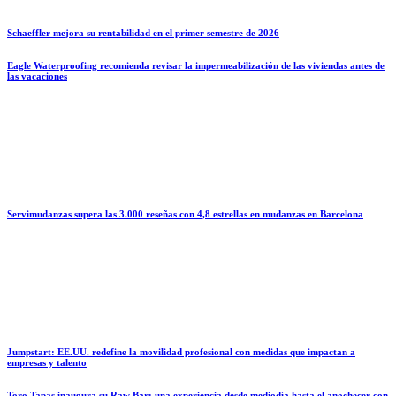
Schaeffler mejora su rentabilidad en el primer semestre de 2026
Eagle Waterproofing recomienda revisar la impermeabilización de las viviendas antes de
las vacaciones
Servimudanzas supera las 3.000 reseñas con 4,8 estrellas en mudanzas en Barcelona
Jumpstart: EE.UU. redefine la movilidad profesional con medidas que impactan a
empresas y talento
Toro Tapas inaugura su Raw Bar: una experiencia desde mediodía hasta el anochecer con