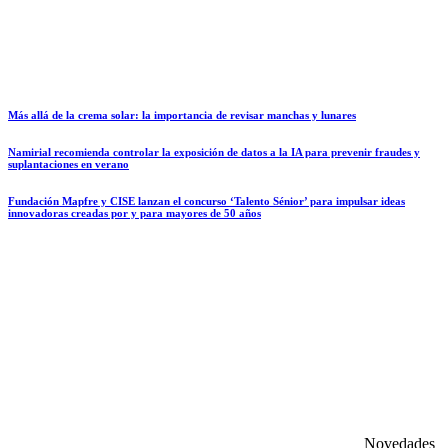
Más allá de la crema solar: la importancia de revisar manchas y lunares
Namirial recomienda controlar la exposición de datos a la IA para prevenir fraudes y
suplantaciones en verano
Fundación Mapfre y CISE lanzan el concurso ‘Talento Sénior’ para impulsar ideas
innovadoras creadas por y para mayores de 50 años
Novedades