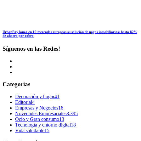
UrbanPay lanza en 19 mercados europeos su solución de pagos inmobiliarios: hasta 82%
de ahorro por cobro
Síguenos en las Redes!
Categorías
Decoración y hogar
41
Editorial
4
Empresas y Negocios
16
Novedades Empresariales
8.395
Ocio y Gran consumo
13
Tecnología y entorno digital
18
Vida saludable
15