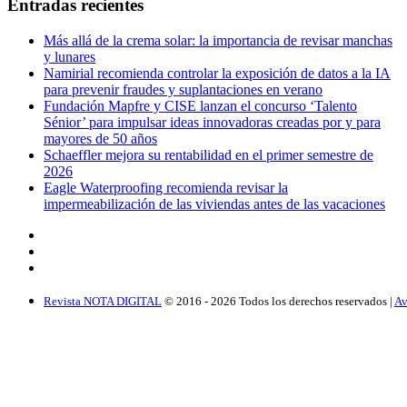
Entradas recientes
Más allá de la crema solar: la importancia de revisar manchas
y lunares
Namirial recomienda controlar la exposición de datos a la IA
para prevenir fraudes y suplantaciones en verano
Fundación Mapfre y CISE lanzan el concurso ‘Talento
Sénior’ para impulsar ideas innovadoras creadas por y para
mayores de 50 años
Schaeffler mejora su rentabilidad en el primer semestre de
2026
Eagle Waterproofing recomienda revisar la
impermeabilización de las viviendas antes de las vacaciones
Revista NOTA DIGITAL
© 2016 -
2026
Todos los derechos reservados |
Av