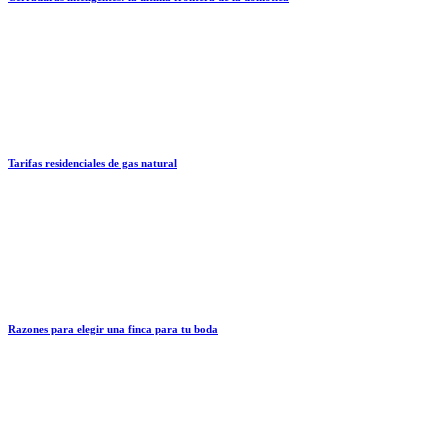
Tarifas residenciales de gas natural
Razones para elegir una finca para tu boda