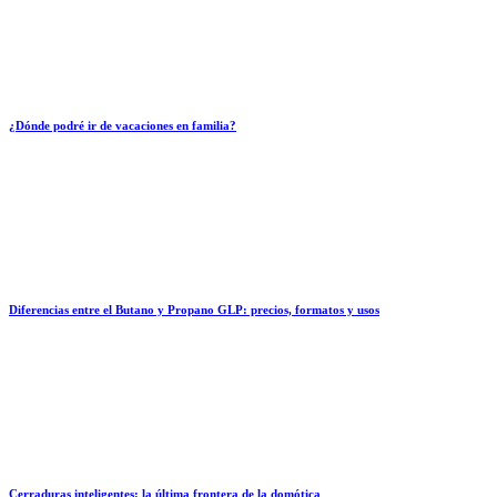
¿Dónde podré ir de vacaciones en familia?
Diferencias entre el Butano y Propano GLP: precios, formatos y usos
Cerraduras inteligentes: la última frontera de la domótica