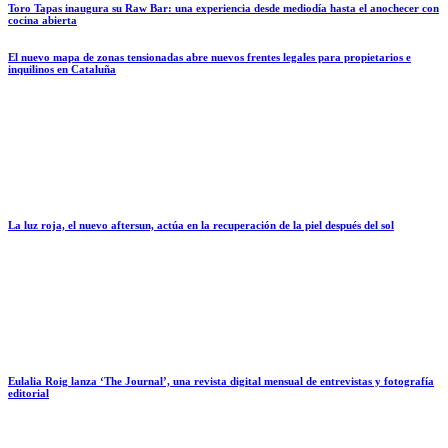
Toro Tapas inaugura su Raw Bar: una experiencia desde mediodía hasta el anochecer con
cocina abierta
El nuevo mapa de zonas tensionadas abre nuevos frentes legales para propietarios e
inquilinos en Cataluña
La luz roja, el nuevo aftersun, actúa en la recuperación de la piel después del sol
Eulalia Roig lanza ‘The Journal’, una revista digital mensual de entrevistas y fotografía
editorial