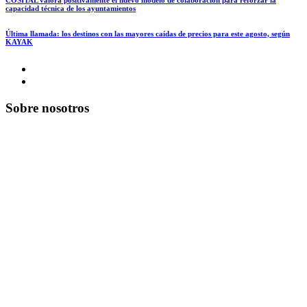
COSITAL valora positivamente el nuevo modelo de colaboración para reforzar la
capacidad técnica de los ayuntamientos
Última llamada: los destinos con las mayores caídas de precios para este agosto, según
KAYAK
Sobre nosotros