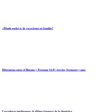
¿Dónde podré ir de vacaciones en familia?
Diferencias entre el Butano y Propano GLP: precios, formatos y usos
Cerraduras inteligentes: la última frontera de la domótica