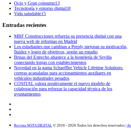
Ocio y Gran consumo
13
Tecnología y entorno digital
18
Vida saludable
15
Entradas recientes
MBF Construcciones refuerza su presencia digital con una
nueva web de reformas en Madrid
Los estudiantes que cambian a Preply mejoran su motivación,
fluidez y logro de objetivos, según un estudio
Brisas del Estrecho abastece a la hostelería de Sevilla
conectando lonjas con establecimientos
Novedad en la gama Schaeffler Vehicle Lifetime Solutions:
correas acanaladas para accionamientos auxiliares en
vehículos industriales pesados
COSITAL valora positivamente el nuevo modelo de
colaboración para reforzar la capacidad técnica de los
ayuntamientos
Revista NOTA DIGITAL
© 2016 -
2026
Todos los derechos reservados |
Av