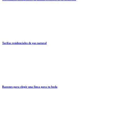
Tarifas residenciales de gas natural
Razones para elegir una finca para tu boda