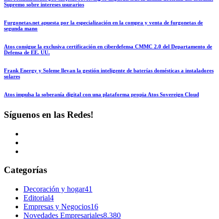
Supremo sobre intereses usurarios
Furgonetas.net apuesta por la especialización en la compra y venta de furgonetas de
segunda mano
Atos consigue la exclusiva certificación en ciberdefensa CMMC 2.0 del Departamento de
Defensa de EE. UU.
Frank Energy y Soleme llevan la gestión inteligente de baterías domésticas a instaladores
solares
Atos impulsa la soberanía digital con una plataforma propia Atos Sovereign Cloud
Síguenos en las Redes!
Categorías
Decoración y hogar
41
Editorial
4
Empresas y Negocios
16
Novedades Empresariales
8.380