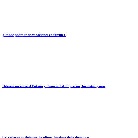
¿Dónde podré ir de vacaciones en familia?
Diferencias entre el Butano y Propano GLP: precios, formatos y usos
Cerraduras inteligentes: la última frontera de la domótica