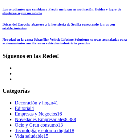
Los estudiantes que cambian a Preply mejoran su motivación, fluidez y logro de
objetivos, según un estudio
Brisas del Estrecho abastece a la hostelería de Sevilla conectando lonjas con
establecimientos
Novedad en la gama Schaeffler Vehicle Lifetime Solutions: correas acanaladas para
accionamientos auxiliares en vehículos industriales pesados
Síguenos en las Redes!
Categorías
Decoración y hogar
41
Editorial
4
Empresas y Negocios
16
Novedades Empresariales
8.388
Ocio y Gran consumo
13
Tecnología y entorno digital
18
Vida saludable
15