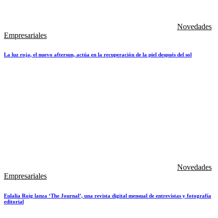
Novedades
Empresariales
La luz roja, el nuevo aftersun, actúa en la recuperación de la piel después del sol
Novedades
Empresariales
Eulalia Roig lanza ‘The Journal’, una revista digital mensual de entrevistas y fotografía
editorial