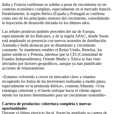
Italia y Francia confirman su solidez a pesar de encontrarse en un
contexto económico complejo, especialmente en el mercado francés.
Paralelamente, la región ibérica (España y Portugal) se confirma
como uno de los principales motores del crecimiento, consolidando
la trayectoria de desarrollo iniciada en los últimos años.
Las señales positivas también proceden del sur de Europa,
especialmente de los Balcanes, y de la región APAC, donde Snom
está ampliando su presencia con nuevos acuerdos de distribución.
Australia e India destacan por su dinamismo y crecimiento
constante. Se mantienen estables el Reino Unido, Benelux, los
países nórdicos y Polonia, mientras que la CEI (Comunidad de
Estados Independientes), Oriente Medio y África se han visto
afectados por factores geopolíticos, aunque ya han planificado
acciones de relanzamiento.
«Estamos volviendo a crecer en mercados clave y estamos
recogiendo los frutos de las inversiones realizadas a medio plazo,
especialmente en la península ibérica», comenta Albanini. «Una
estrategia coherente y el fuerte enfoque hacia el cliente siguen
siendo los factores determinantes para un crecimiento sostenible».
Cartera de productos: cobertura completa y nuevas
oportunidades
Durante el último ejercicio fiscal, Snom ha ampliado su cartera de