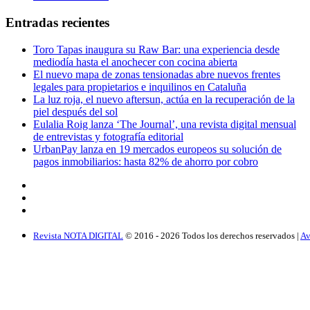
Entradas recientes
Toro Tapas inaugura su Raw Bar: una experiencia desde
mediodía hasta el anochecer con cocina abierta
El nuevo mapa de zonas tensionadas abre nuevos frentes
legales para propietarios e inquilinos en Cataluña
La luz roja, el nuevo aftersun, actúa en la recuperación de la
piel después del sol
Eulalia Roig lanza ‘The Journal’, una revista digital mensual
de entrevistas y fotografía editorial
UrbanPay lanza en 19 mercados europeos su solución de
pagos inmobiliarios: hasta 82% de ahorro por cobro
Revista NOTA DIGITAL
© 2016 -
2026
Todos los derechos reservados |
Av