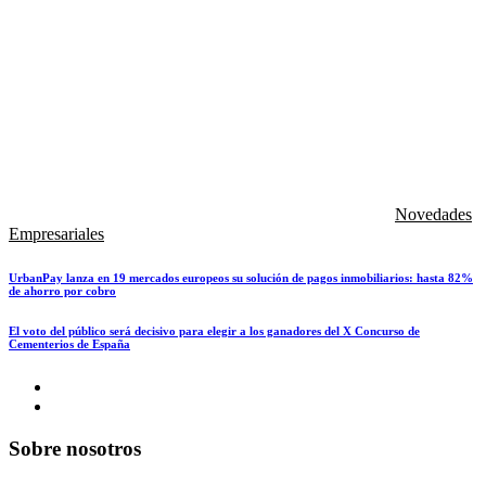
Novedades
Empresariales
UrbanPay lanza en 19 mercados europeos su solución de pagos inmobiliarios: hasta 82%
de ahorro por cobro
El voto del público será decisivo para elegir a los ganadores del X Concurso de
Cementerios de España
Sobre nosotros