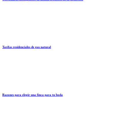
Tarifas residenciales de gas natural
Razones para elegir una finca para tu boda