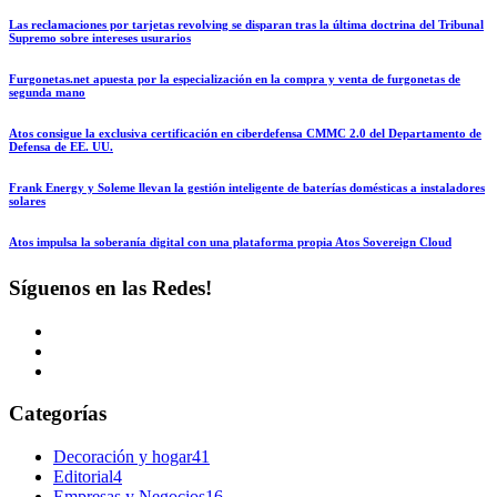
Las reclamaciones por tarjetas revolving se disparan tras la última doctrina del Tribunal
Supremo sobre intereses usurarios
Furgonetas.net apuesta por la especialización en la compra y venta de furgonetas de
segunda mano
Atos consigue la exclusiva certificación en ciberdefensa CMMC 2.0 del Departamento de
Defensa de EE. UU.
Frank Energy y Soleme llevan la gestión inteligente de baterías domésticas a instaladores
solares
Atos impulsa la soberanía digital con una plataforma propia Atos Sovereign Cloud
Síguenos en las Redes!
Categorías
Decoración y hogar
41
Editorial
4
Empresas y Negocios
16