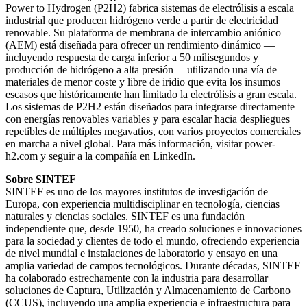
Power to Hydrogen (P2H2) fabrica sistemas de electrólisis a escala
industrial que producen hidrógeno verde a partir de electricidad
renovable. Su plataforma de membrana de intercambio aniónico
(AEM) está diseñada para ofrecer un rendimiento dinámico —
incluyendo respuesta de carga inferior a 50 milisegundos y
producción de hidrógeno a alta presión— utilizando una vía de
materiales de menor coste y libre de iridio que evita los insumos
escasos que históricamente han limitado la electrólisis a gran escala.
Los sistemas de P2H2 están diseñados para integrarse directamente
con energías renovables variables y para escalar hacia despliegues
repetibles de múltiples megavatios, con varios proyectos comerciales
en marcha a nivel global. Para más información, visitar power-
h2.com y seguir a la compañía en LinkedIn.
Sobre SINTEF
SINTEF es uno de los mayores institutos de investigación de
Europa, con experiencia multidisciplinar en tecnología, ciencias
naturales y ciencias sociales. SINTEF es una fundación
independiente que, desde 1950, ha creado soluciones e innovaciones
para la sociedad y clientes de todo el mundo, ofreciendo experiencia
de nivel mundial e instalaciones de laboratorio y ensayo en una
amplia variedad de campos tecnológicos. Durante décadas, SINTEF
ha colaborado estrechamente con la industria para desarrollar
soluciones de Captura, Utilización y Almacenamiento de Carbono
(CCUS), incluyendo una amplia experiencia e infraestructura para