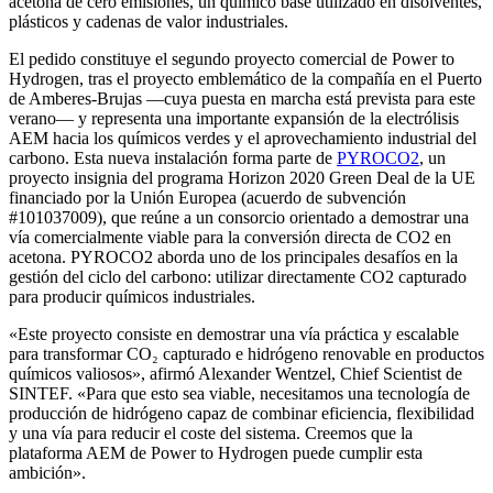
acetona de cero emisiones, un químico base utilizado en disolventes,
plásticos y cadenas de valor industriales.
El pedido constituye el segundo proyecto comercial de Power to
Hydrogen, tras el proyecto emblemático de la compañía en el Puerto
de Amberes-Brujas —cuya puesta en marcha está prevista para este
verano— y representa una importante expansión de la electrólisis
AEM hacia los químicos verdes y el aprovechamiento industrial del
carbono. Esta nueva instalación forma parte de
PYROCO2
, un
proyecto insignia del programa Horizon 2020 Green Deal de la UE
financiado por la Unión Europea (acuerdo de subvención
#101037009), que reúne a un consorcio orientado a demostrar una
vía comercialmente viable para la conversión directa de CO2 en
acetona. PYROCO2 aborda uno de los principales desafíos en la
gestión del ciclo del carbono: utilizar directamente CO2 capturado
para producir químicos industriales.
«Este proyecto consiste en demostrar una vía práctica y escalable
para transformar CO₂ capturado e hidrógeno renovable en productos
químicos valiosos», afirmó Alexander Wentzel, Chief Scientist de
SINTEF. «Para que esto sea viable, necesitamos una tecnología de
producción de hidrógeno capaz de combinar eficiencia, flexibilidad
y una vía para reducir el coste del sistema. Creemos que la
plataforma AEM de Power to Hydrogen puede cumplir esta
ambición».