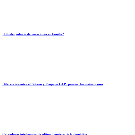
¿Dónde podré ir de vacaciones en familia?
Diferencias entre el Butano y Propano GLP: precios, formatos y usos
Cerraduras inteligentes: la última frontera de la domótica