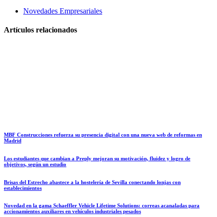
Novedades Empresariales
Artículos relacionados
MBF Construcciones refuerza su presencia digital con una nueva web de reformas en
Madrid
Los estudiantes que cambian a Preply mejoran su motivación, fluidez y logro de
objetivos, según un estudio
Brisas del Estrecho abastece a la hostelería de Sevilla conectando lonjas con
establecimientos
Novedad en la gama Schaeffler Vehicle Lifetime Solutions: correas acanaladas para
accionamientos auxiliares en vehículos industriales pesados