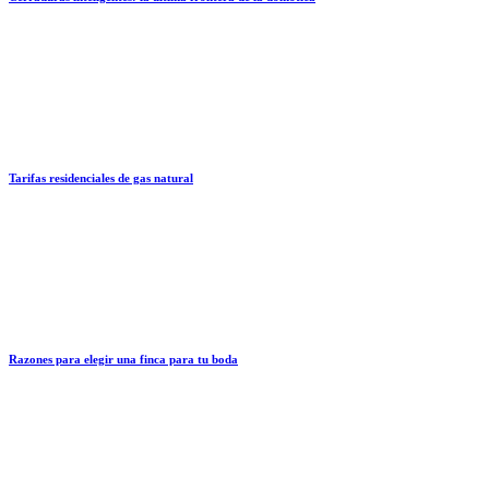
Tarifas residenciales de gas natural
Razones para elegir una finca para tu boda