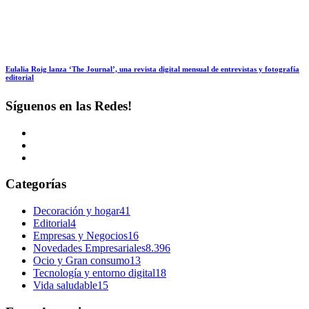
Eulalia Roig lanza ‘The Journal’, una revista digital mensual de entrevistas y fotografía
editorial
Síguenos en las Redes!
Categorías
Decoración y hogar
41
Editorial
4
Empresas y Negocios
16
Novedades Empresariales
8.396
Ocio y Gran consumo
13
Tecnología y entorno digital
18
Vida saludable
15