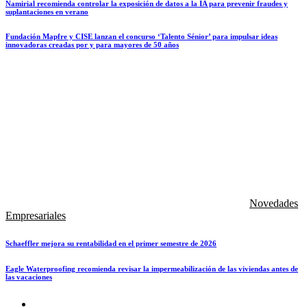
Namirial recomienda controlar la exposición de datos a la IA para prevenir fraudes y
suplantaciones en verano
Fundación Mapfre y CISE lanzan el concurso ‘Talento Sénior’ para impulsar ideas
innovadoras creadas por y para mayores de 50 años
Novedades
Empresariales
Schaeffler mejora su rentabilidad en el primer semestre de 2026
Eagle Waterproofing recomienda revisar la impermeabilización de las viviendas antes de
las vacaciones