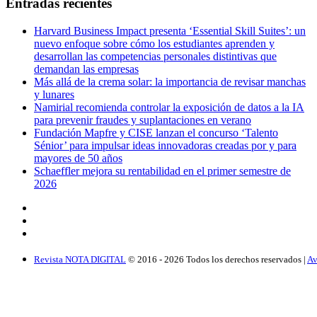
Entradas recientes
Harvard Business Impact presenta ‘Essential Skill Suites’: un
nuevo enfoque sobre cómo los estudiantes aprenden y
desarrollan las competencias personales distintivas que
demandan las empresas
Más allá de la crema solar: la importancia de revisar manchas
y lunares
Namirial recomienda controlar la exposición de datos a la IA
para prevenir fraudes y suplantaciones en verano
Fundación Mapfre y CISE lanzan el concurso ‘Talento
Sénior’ para impulsar ideas innovadoras creadas por y para
mayores de 50 años
Schaeffler mejora su rentabilidad en el primer semestre de
2026
Revista NOTA DIGITAL
© 2016 -
2026
Todos los derechos reservados |
Av