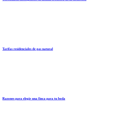
Tarifas residenciales de gas natural
Razones para elegir una finca para tu boda