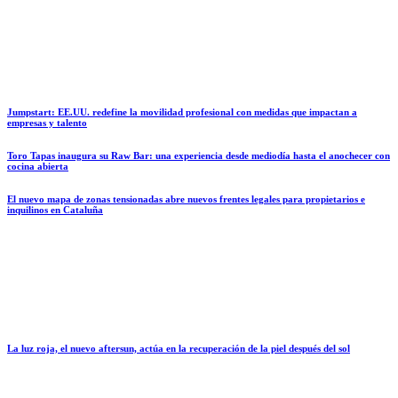
Jumpstart: EE.UU. redefine la movilidad profesional con medidas que impactan a
empresas y talento
Toro Tapas inaugura su Raw Bar: una experiencia desde mediodía hasta el anochecer con
cocina abierta
El nuevo mapa de zonas tensionadas abre nuevos frentes legales para propietarios e
inquilinos en Cataluña
La luz roja, el nuevo aftersun, actúa en la recuperación de la piel después del sol