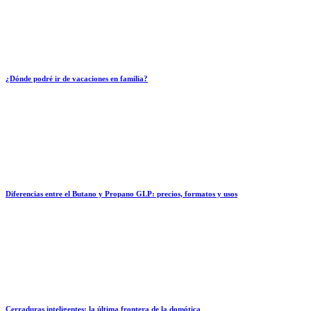
¿Dónde podré ir de vacaciones en familia?
Diferencias entre el Butano y Propano GLP: precios, formatos y usos
Cerraduras inteligentes: la última frontera de la domótica