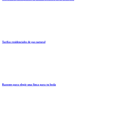
Tarifas residenciales de gas natural
Razones para elegir una finca para tu boda