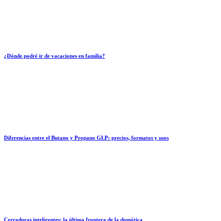
¿Dónde podré ir de vacaciones en familia?
Diferencias entre el Butano y Propano GLP: precios, formatos y usos
Cerraduras inteligentes: la última frontera de la domótica