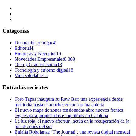
Categorías
Decoración y hogar
41
Editorial
4
Empresas y Negocios
16
Novedades Empresariales
8.388
Ocio y Gran consumo
13
Tecnología y entorno digital
18
Vida saludable
15
Entradas recientes
Toro Tapas inaugura su Raw Bar: una experiencia desde
mediodía hasta el anochecer con cocina abierta
El nuevo mapa de zonas tensionadas abre nuevos frentes
legales para propietarios e inquilinos en Cataluña
La luz roja, el nuevo aftersun, actúa en la recuperación de la
piel después del sol
Eulalia Roig lanza ‘The Journal’, una revista digital mensual