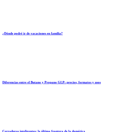
¿Dónde podré ir de vacaciones en familia?
Diferencias entre el Butano y Propano GLP: precios, formatos y usos
Cerraduras inteligentes: la última frontera de la domótica