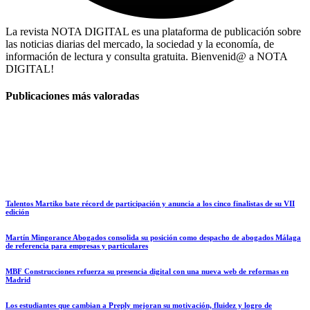
La revista NOTA DIGITAL es una plataforma de publicación sobre
las noticias diarias del mercado, la sociedad y la economía, de
información de lectura y consulta gratuita. Bienvenid@ a NOTA
DIGITAL!
Publicaciones más valoradas
Talentos Martiko bate récord de participación y anuncia a los cinco finalistas de su VII
edición
Martín Mingorance Abogados consolida su posición como despacho de abogados Málaga
de referencia para empresas y particulares
MBF Construcciones refuerza su presencia digital con una nueva web de reformas en
Madrid
Los estudiantes que cambian a Preply mejoran su motivación, fluidez y logro de