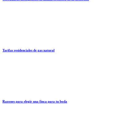
Tarifas residenciales de gas natural
Razones para elegir una finca para tu boda