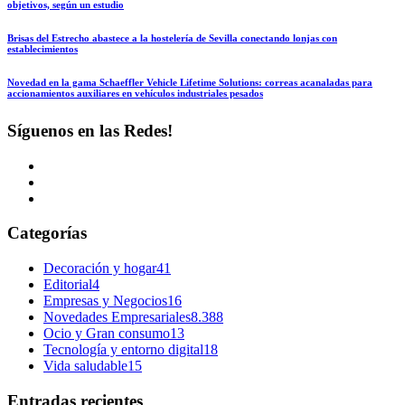
objetivos, según un estudio
Brisas del Estrecho abastece a la hostelería de Sevilla conectando lonjas con
establecimientos
Novedad en la gama Schaeffler Vehicle Lifetime Solutions: correas acanaladas para
accionamientos auxiliares en vehículos industriales pesados
Síguenos en las Redes!
Categorías
Decoración y hogar
41
Editorial
4
Empresas y Negocios
16
Novedades Empresariales
8.388
Ocio y Gran consumo
13
Tecnología y entorno digital
18
Vida saludable
15
Entradas recientes