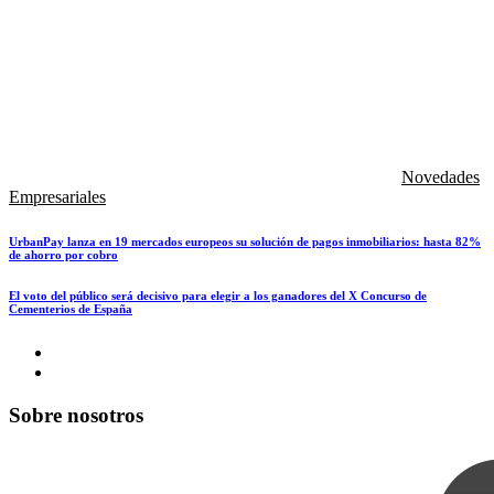
Novedades
Empresariales
UrbanPay lanza en 19 mercados europeos su solución de pagos inmobiliarios: hasta 82%
de ahorro por cobro
El voto del público será decisivo para elegir a los ganadores del X Concurso de
Cementerios de España
Sobre nosotros