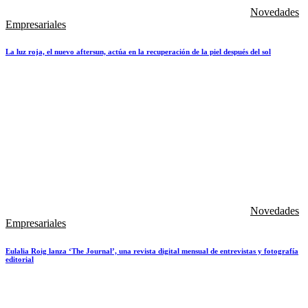
Novedades
Empresariales
La luz roja, el nuevo aftersun, actúa en la recuperación de la piel después del sol
Novedades
Empresariales
Eulalia Roig lanza ‘The Journal’, una revista digital mensual de entrevistas y fotografía
editorial