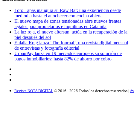
Toro Tapas inaugura su Raw Bar: una experiencia desde
mediodía hasta el anochecer con cocina abierta
El nuevo mapa de zonas tensionadas abre nuevos frentes
legales para propietarios e inquilinos en Cataluña
La luz roja, el nuevo aftersun, actúa en la recuperación de la
piel después del sol
Eulalia Roig lanza ‘The Journal’, una revista digital mensual
de entrevistas y fotografía editorial
UrbanPay lanza en 19 mercados europeos su solución de
pagos inmobiliarios: hasta 82% de ahorro por cobro
Revista NOTA DIGITAL
© 2016 -
2026
Todos los derechos reservados |
Av