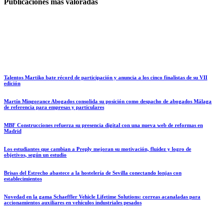
Publicaciones más valoradas
Talentos Martiko bate récord de participación y anuncia a los cinco finalistas de su VII
edición
Martín Mingorance Abogados consolida su posición como despacho de abogados Málaga
de referencia para empresas y particulares
MBF Construcciones refuerza su presencia digital con una nueva web de reformas en
Madrid
Los estudiantes que cambian a Preply mejoran su motivación, fluidez y logro de
objetivos, según un estudio
Brisas del Estrecho abastece a la hostelería de Sevilla conectando lonjas con
establecimientos
Novedad en la gama Schaeffler Vehicle Lifetime Solutions: correas acanaladas para
accionamientos auxiliares en vehículos industriales pesados