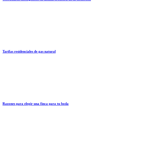
Tarifas residenciales de gas natural
Razones para elegir una finca para tu boda