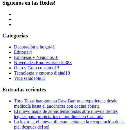
Síguenos en las Redes!
Categorías
Decoración y hogar
41
Editorial
4
Empresas y Negocios
16
Novedades Empresariales
8.388
Ocio y Gran consumo
13
Tecnología y entorno digital
18
Vida saludable
15
Entradas recientes
Toro Tapas inaugura su Raw Bar: una experiencia desde
mediodía hasta el anochecer con cocina abierta
El nuevo mapa de zonas tensionadas abre nuevos frentes
legales para propietarios e inquilinos en Cataluña
La luz roja, el nuevo aftersun, actúa en la recuperación de la
piel después del sol