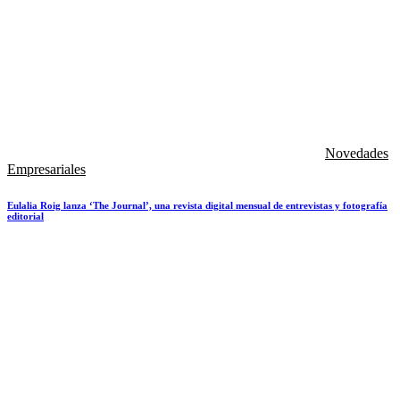
Novedades
Empresariales
Eulalia Roig lanza ‘The Journal’, una revista digital mensual de entrevistas y fotografía
editorial