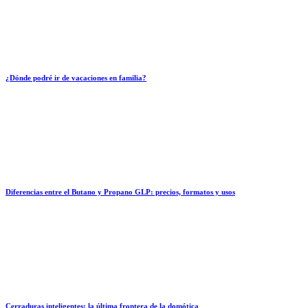
¿Dónde podré ir de vacaciones en familia?
Diferencias entre el Butano y Propano GLP: precios, formatos y usos
Cerraduras inteligentes: la última frontera de la domótica