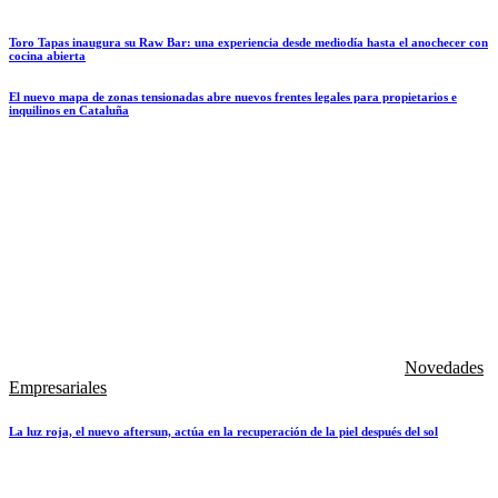
Toro Tapas inaugura su Raw Bar: una experiencia desde mediodía hasta el anochecer con
cocina abierta
El nuevo mapa de zonas tensionadas abre nuevos frentes legales para propietarios e
inquilinos en Cataluña
Novedades
Empresariales
La luz roja, el nuevo aftersun, actúa en la recuperación de la piel después del sol