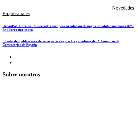
Novedades
Empresariales
UrbanPay lanza en 19 mercados europeos su solución de pagos inmobiliarios: hasta 82%
de ahorro por cobro
El voto del público será decisivo para elegir a los ganadores del X Concurso de
Cementerios de España
Sobre nosotros