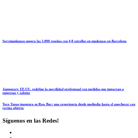
Servimudanzas supera las 3.000 reseñas con 4,8 estrellas en mudanzas en Barcelona
Jumpstart: EE.UU. redefine la movilidad profesional con medidas que impactan a
empresas y talento
Toro Tapas inaugura su Raw Bar: una experiencia desde mediodía hasta el anochecer con
cocina abierta
Síguenos en las Redes!