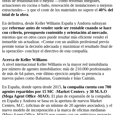
obras de rehabilitación o mejora —como reformas integrales,
actuaciones en cocina o baño, renovación de instalaciones o mejoras
estructurales— y que el coste de los materiales no supere el
40% del
total de la obra
.
En definitiva, desde Keller Williams España y Andorra subrayan
que
reformar antes de vender suele ser rentable cuando se hace
con criterio, presupuesto contenido y orientación al mercado
,
mientras que en otros casos puede resultar más eficiente vender el
inmueble sin actualizar. «Contar con un análisis profesional previo
permite tomar la decisión adecuada y maximizar el resultado final de
la operación» concluye el directivo de esta compañía.
Acerca de Keller Williams
A nivel internacional Keller Williams es la mayor red inmobiliaria
por número de agentes inmobiliarios: más de 210.000 profesionales
de más de 64 países, este último ejercicio amplio su presencia a
nuevos países como Bahamas, Guatemala e Islas Caimán.
En España, donde opera desde 2015,
la compañía cuenta con 700
agentes repartidos por 15 MC -Market Centers- y 30 M.A.O
(Mega Agent Office -MAO
). El plan de expansión de la compañía
en España y Andorra se basa en la apertura de nuevos Market
Centers, M.C. (oficinas de un mínimo de 20 agentes asociados), y el
nuevo modelo de incorporación a la marca de oficinas medianas
(Mega Agent Office -MAO) que cuenta con un ambicioso proyecto.