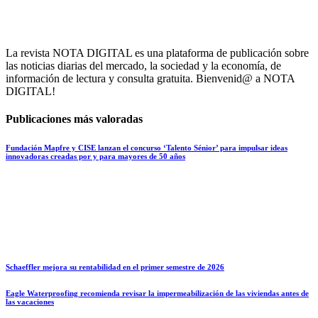
La revista NOTA DIGITAL es una plataforma de publicación sobre
las noticias diarias del mercado, la sociedad y la economía, de
información de lectura y consulta gratuita. Bienvenid@ a NOTA
DIGITAL!
Publicaciones más valoradas
Fundación Mapfre y CISE lanzan el concurso ‘Talento Sénior’ para impulsar ideas
innovadoras creadas por y para mayores de 50 años
Schaeffler mejora su rentabilidad en el primer semestre de 2026
Eagle Waterproofing recomienda revisar la impermeabilización de las viviendas antes de
las vacaciones