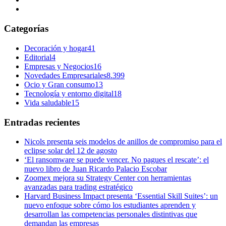
Categorías
Decoración y hogar
41
Editorial
4
Empresas y Negocios
16
Novedades Empresariales
8.399
Ocio y Gran consumo
13
Tecnología y entorno digital
18
Vida saludable
15
Entradas recientes
Nicols presenta seis modelos de anillos de compromiso para el
eclipse solar del 12 de agosto
‘El ransomware se puede vencer. No pagues el rescate’: el
nuevo libro de Juan Ricardo Palacio Escobar
Zoomex mejora su Strategy Center con herramientas
avanzadas para trading estratégico
Harvard Business Impact presenta ‘Essential Skill Suites’: un
nuevo enfoque sobre cómo los estudiantes aprenden y
desarrollan las competencias personales distintivas que
demandan las empresas