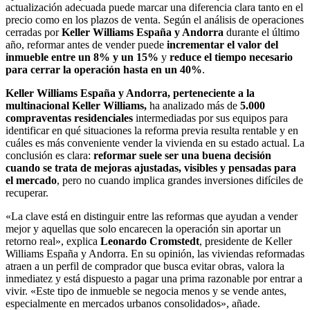
actualización adecuada puede marcar una diferencia clara tanto en el
precio como en los plazos de venta. Según el análisis de operaciones
cerradas por
Keller Williams
España y Andorra
durante el último
año, reformar antes de vender puede
incrementar el valor del
inmueble entre un 8% y un 15%
y
reduce el tiempo necesario
para cerrar la operación hasta en un 40%
.
Keller Williams España y Andorra, perteneciente a la
multinacional Keller Williams,
ha analizado más de
5.000
compraventas residenciales
intermediadas por sus equipos para
identificar en qué situaciones la reforma previa resulta rentable y en
cuáles es más conveniente vender la vivienda en su estado actual. La
conclusión es clara:
reformar suele ser una buena decisión
cuando se trata de mejoras ajustadas, visibles y pensadas para
el mercado
, pero no cuando implica grandes inversiones difíciles de
recuperar.
«La clave está en distinguir entre las reformas que ayudan a vender
mejor y aquellas que solo encarecen la operación sin aportar un
retorno real», explica
Leonardo Cromstedt
, presidente de Keller
Williams España y Andorra. En su opinión, las viviendas reformadas
atraen a un perfil de comprador que busca evitar obras, valora la
inmediatez y está dispuesto a pagar una prima razonable por entrar a
vivir. «Este tipo de inmueble se negocia menos y se vende antes,
especialmente en mercados urbanos consolidados», añade.