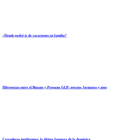
¿Dónde podré ir de vacaciones en familia?
Diferencias entre el Butano y Propano GLP: precios, formatos y usos
Cerraduras inteligentes: la última frontera de la domótica