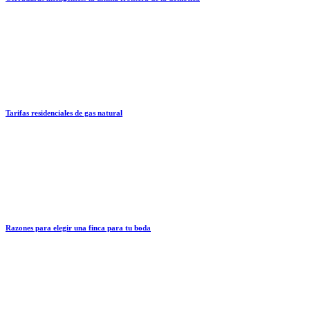
Tarifas residenciales de gas natural
Razones para elegir una finca para tu boda