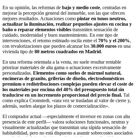
En su opinión, las reformas de
bajo y medio coste
, centradas en
mejorar la percepción general del inmueble, son las que ofrecen
mejores resultados. Actuaciones como
pintar en tonos neutros,
actualizar la iluminación, realizar pequeños ajustes en cocina y
baño o reparar elementos visibles
transmiten sensación de
cuidado, modernidad y buen mantenimiento. En este tipo de
intervenciones, el retorno estimado oscila entre el
70% y el 200%
,
con revalorizaciones que pueden alcanzar los
30.000 euros
en una
vivienda tipo de
80 metros cuadrados en Madrid
.
En una reforma orientada a la venta, no suele resultar rentable
priorizar materiales de alta gama o actuaciones excesivamente
personalizadas.
Elementos como suelos de mármol natural,
encimeras de granito, griferías de diseño, electrodomésticos
premium o redistribuciones complejas pueden elevar el coste de
los materiales por encima del 40% del presupuesto total sin
traducirse en un incremento proporcional del precio final.
Tal
como explica Cromstedt, «rara vez se trasladan al valor de cierre y,
además, suelen alargar los plazos de comercialización».
El comprador actual —especialmente el inversor en zonas con alta
presencia de este perfil— valora soluciones funcionales, neutras y
visualmente actualizadas que transmitan una rápida sensación de
habitabilidad, pero no está dispuesto a asumir sobrecostes asociados