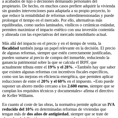
a acabados de lujo o decisiones demasiado personales del
propietario. De hecho, en muchos casos prefiere adquirir la vivienda
sin grandes intervenciones para adaptarla a su propio proyecto, lo
que reduce la rentabilidad de reformas sobredimensionadas y puede
prolongar el tiempo en el mercado. Por ello, alternativas más
equilibradas, como suelos laminados, vinílicos o cerámicas estándar,
permiten maximizar el impacto estético con una inversión contenida
y alineada con las expectativas del mercado inmobiliario actual.
Más allá del impacto en el precio y en el tiempo de venta, la
fiscalidad
también juega un papel relevante en la decisión. El precio
de algunas reformas, siempre que estén correctamente justificadas,
pueden sumarse al precio de compra del inmueble, reduciendo la
ganancia patrimonial sobre la que se calcula el IRPF, que
actualmente tributa entre el
19% y el 28%
. «También hay que saber
que existen algunas reformas con incentivos fiscales específicos,
como son las mejoras en eficiencia energética, que permiten aplicar
reducciones de entre el
20% y el 60%
en el impuesto. «Esto puede
suponer un ahorro medio cercano a los
2.600 euros
, siempre que se
cumplan los requisitos técnicos y documentales» afirma el directivo
de Keller Williams.
En cuanto al coste de las obras, la normativa permite aplicar un
IVA
reducido del 10%
en determinadas reformas de viviendas que
tengan más de
dos años de antigüedad
, siempre que se trate de