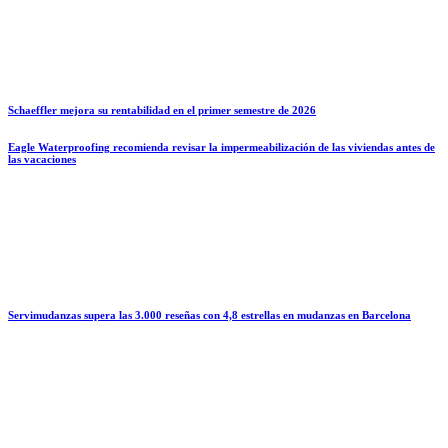
Schaeffler mejora su rentabilidad en el primer semestre de 2026
Eagle Waterproofing recomienda revisar la impermeabilización de las viviendas antes de
las vacaciones
Servimudanzas supera las 3.000 reseñas con 4,8 estrellas en mudanzas en Barcelona