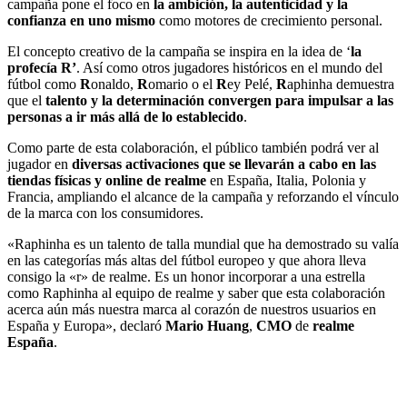
campaña pone el foco en
la ambición, la autenticidad y la
confianza en uno mismo
como motores de crecimiento personal.
El concepto creativo de la campaña se inspira en la idea de ‘
la
profecía R’
. Así como otros jugadores históricos en el mundo del
fútbol como
R
onaldo,
R
omario o el
R
ey Pelé,
R
aphinha demuestra
que el
talento y la determinación convergen para impulsar a las
personas a ir más allá de lo establecido
.
Como parte de esta colaboración, el público también podrá ver al
jugador en
diversas activaciones que se llevarán a cabo en las
tiendas físicas y online de realme
en España, Italia, Polonia y
Francia, ampliando el alcance de la campaña y reforzando el vínculo
de la marca con los consumidores.
«Raphinha es un talento de talla mundial que ha demostrado su valía
en las categorías más altas del fútbol europeo y que ahora lleva
consigo la «r» de realme. Es un honor incorporar a una estrella
como Raphinha al equipo de realme y saber que esta colaboración
acerca aún más nuestra marca al corazón de nuestros usuarios en
España y Europa», declaró
Mario Huang
,
CMO
de
realme
España
.