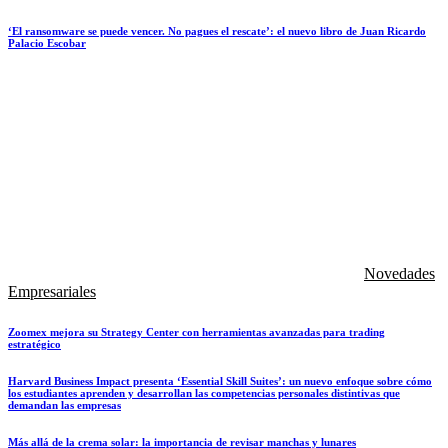
‘El ransomware se puede vencer. No pagues el rescate’: el nuevo libro de Juan Ricardo
Palacio Escobar
Novedades
Empresariales
Zoomex mejora su Strategy Center con herramientas avanzadas para trading
estratégico
Harvard Business Impact presenta ‘Essential Skill Suites’: un nuevo enfoque sobre cómo
los estudiantes aprenden y desarrollan las competencias personales distintivas que
demandan las empresas
Más allá de la crema solar: la importancia de revisar manchas y lunares