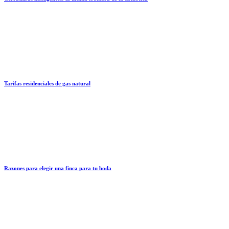
Tarifas residenciales de gas natural
Razones para elegir una finca para tu boda