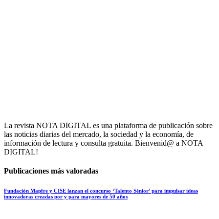
La revista NOTA DIGITAL es una plataforma de publicación sobre
las noticias diarias del mercado, la sociedad y la economía, de
información de lectura y consulta gratuita. Bienvenid@ a NOTA
DIGITAL!
Publicaciones más valoradas
Fundación Mapfre y CISE lanzan el concurso ‘Talento Sénior’ para impulsar ideas
innovadoras creadas por y para mayores de 50 años