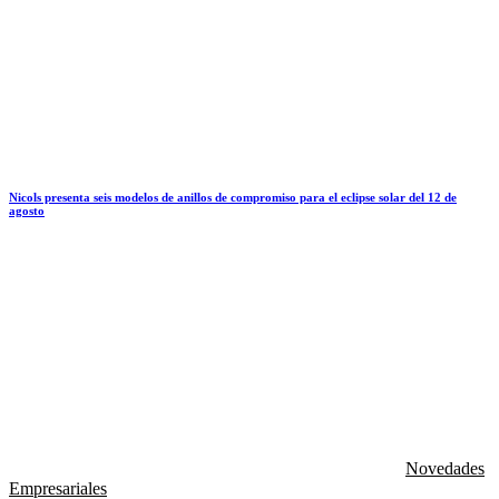
Nicols presenta seis modelos de anillos de compromiso para el eclipse solar del 12 de
agosto
Novedades
Empresariales