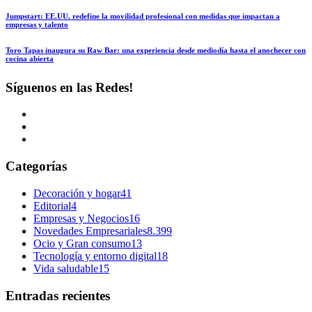
Jumpstart: EE.UU. redefine la movilidad profesional con medidas que impactan a
empresas y talento
Toro Tapas inaugura su Raw Bar: una experiencia desde mediodía hasta el anochecer con
cocina abierta
Síguenos en las Redes!
Categorías
Decoración y hogar
41
Editorial
4
Empresas y Negocios
16
Novedades Empresariales
8.399
Ocio y Gran consumo
13
Tecnología y entorno digital
18
Vida saludable
15
Entradas recientes