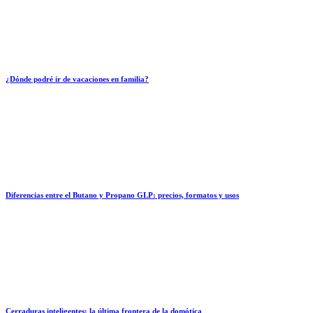
¿Dónde podré ir de vacaciones en familia?
Diferencias entre el Butano y Propano GLP: precios, formatos y usos
Cerraduras inteligentes: la última frontera de la domótica