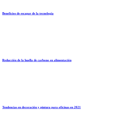
Beneficios de escapar de la tecnología
Reducción de la huella de carbono en alimentación
Tendencias en decoración y pintura para oficinas en 2021