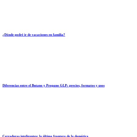
¿Dónde podré ir de vacaciones en familia?
Diferencias entre el Butano y Propano GLP: precios, formatos y usos
Cerraduras inteligentes: la última frontera de la domótica