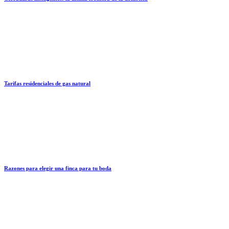
Tarifas residenciales de gas natural
Razones para elegir una finca para tu boda