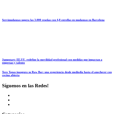
Servimudanzas supera las 3.000 reseñas con 4,8 estrellas en mudanzas en Barcelona
Jumpstart: EE.UU. redefine la movilidad profesional con medidas que impactan a
empresas y talento
Toro Tapas inaugura su Raw Bar: una experiencia desde mediodía hasta el anochecer con
cocina abierta
Síguenos en las Redes!