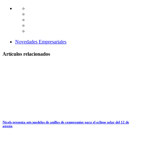
Novedades Empresariales
Artículos relacionados
Nicols presenta seis modelos de anillos de compromiso para el eclipse solar del 12 de
agosto