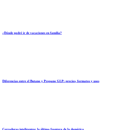
¿Dónde podré ir de vacaciones en familia?
Diferencias entre el Butano y Propano GLP: precios, formatos y usos
Cerraduras inteligentes: la última frontera de la domótica