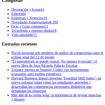
Categorías
Decoración y hogar
41
Editorial
4
Empresas y Negocios
16
Novedades Empresariales
8.399
Ocio y Gran consumo
13
Tecnología y entorno digital
18
Vida saludable
15
Entradas recientes
Nicols presenta seis modelos de anillos de compromiso para el
eclipse solar del 12 de agosto
‘El ransomware se puede vencer. No pagues el rescate’: el
nuevo libro de Juan Ricardo Palacio Escobar
Zoomex mejora su Strategy Center con herramientas
avanzadas para trading estratégico
Harvard Business Impact presenta ‘Essential Skill Suites’: un
nuevo enfoque sobre cómo los estudiantes aprenden y
desarrollan las competencias personales distintivas que
demandan las empresas
Más allá de la crema solar: la importancia de revisar manchas
y lunares