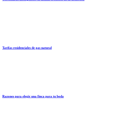
Tarifas residenciales de gas natural
Razones para elegir una finca para tu boda