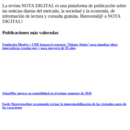
La revista NOTA DIGITAL es una plataforma de publicación sobre
las noticias diarias del mercado, la sociedad y la economía, de
información de lectura y consulta gratuita. Bienvenid@ a NOTA
DIGITAL!
Publicaciones más valoradas
Fundación Mapfre y CISE lanzan el concurso ‘Talento Sénior’ para impulsar ideas
innovadoras creadas por y para mayores de 50 años
Schaeffler mejora su rentabilidad en el primer semestre de 2026
Eagle Waterproofing recomienda revisar la impermeabilización de las viviendas antes de
las vacaciones