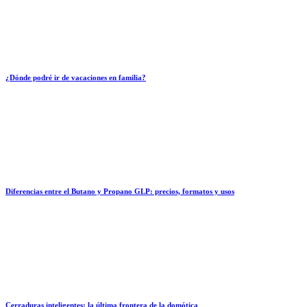
¿Dónde podré ir de vacaciones en familia?
Diferencias entre el Butano y Propano GLP: precios, formatos y usos
Cerraduras inteligentes: la última frontera de la domótica