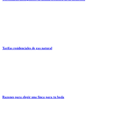
Tarifas residenciales de gas natural
Razones para elegir una finca para tu boda