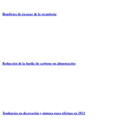
Beneficios de escapar de la tecnología
Reducción de la huella de carbono en alimentación
Tendencias en decoración y pintura para oficinas en 2021