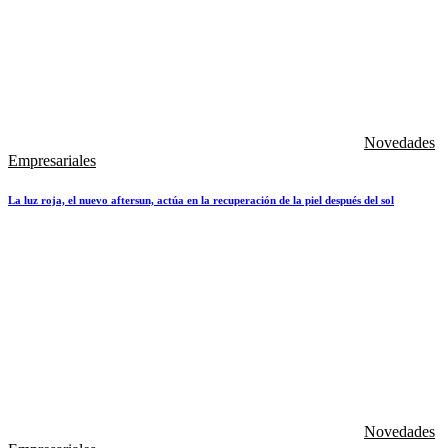
Novedades
Empresariales
La luz roja, el nuevo aftersun, actúa en la recuperación de la piel después del sol
Novedades