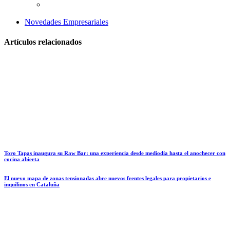
Novedades Empresariales
Artículos relacionados
Toro Tapas inaugura su Raw Bar: una experiencia desde mediodía hasta el anochecer con
cocina abierta
El nuevo mapa de zonas tensionadas abre nuevos frentes legales para propietarios e
inquilinos en Cataluña