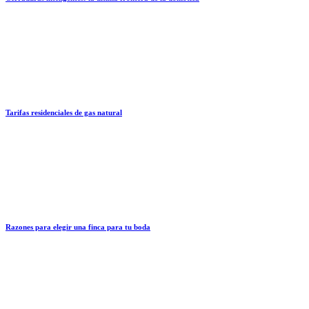
Tarifas residenciales de gas natural
Razones para elegir una finca para tu boda