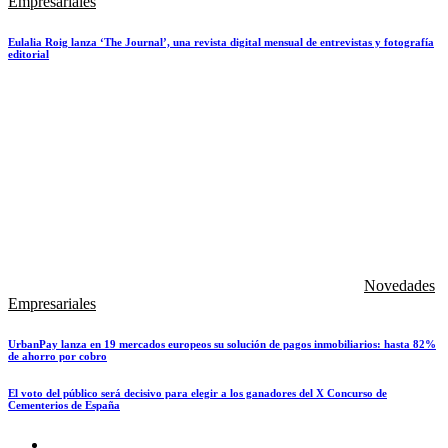
Empresariales
Eulalia Roig lanza ‘The Journal’, una revista digital mensual de entrevistas y fotografía
editorial
Novedades
Empresariales
UrbanPay lanza en 19 mercados europeos su solución de pagos inmobiliarios: hasta 82%
de ahorro por cobro
El voto del público será decisivo para elegir a los ganadores del X Concurso de
Cementerios de España