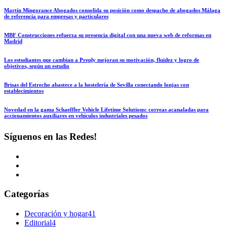
Martín Mingorance Abogados consolida su posición como despacho de abogados Málaga
de referencia para empresas y particulares
MBF Construcciones refuerza su presencia digital con una nueva web de reformas en
Madrid
Los estudiantes que cambian a Preply mejoran su motivación, fluidez y logro de
objetivos, según un estudio
Brisas del Estrecho abastece a la hostelería de Sevilla conectando lonjas con
establecimientos
Novedad en la gama Schaeffler Vehicle Lifetime Solutions: correas acanaladas para
accionamientos auxiliares en vehículos industriales pesados
Síguenos en las Redes!
Categorías
Decoración y hogar
41
Editorial
4