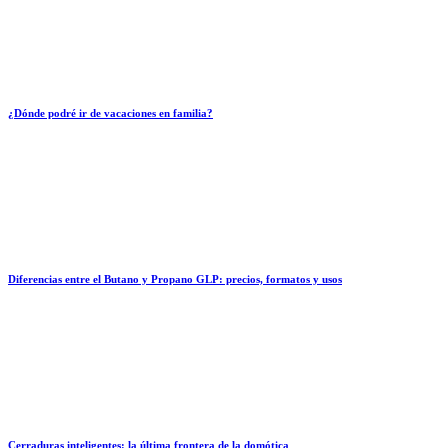
¿Dónde podré ir de vacaciones en familia?
Diferencias entre el Butano y Propano GLP: precios, formatos y usos
Cerraduras inteligentes: la última frontera de la domótica