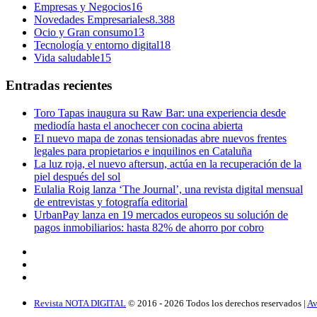
Empresas y Negocios
16
Novedades Empresariales
8.388
Ocio y Gran consumo
13
Tecnología y entorno digital
18
Vida saludable
15
Entradas recientes
Toro Tapas inaugura su Raw Bar: una experiencia desde
mediodía hasta el anochecer con cocina abierta
El nuevo mapa de zonas tensionadas abre nuevos frentes
legales para propietarios e inquilinos en Cataluña
La luz roja, el nuevo aftersun, actúa en la recuperación de la
piel después del sol
Eulalia Roig lanza ‘The Journal’, una revista digital mensual
de entrevistas y fotografía editorial
UrbanPay lanza en 19 mercados europeos su solución de
pagos inmobiliarios: hasta 82% de ahorro por cobro
Revista NOTA DIGITAL
© 2016 -
2026
Todos los derechos reservados |
Av