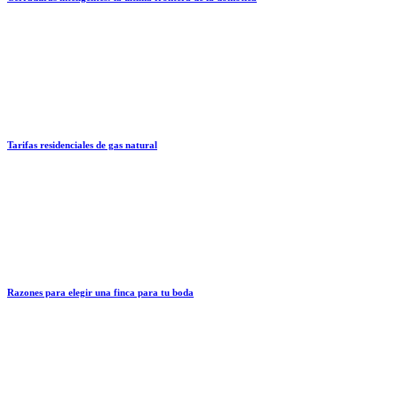
Tarifas residenciales de gas natural
Razones para elegir una finca para tu boda