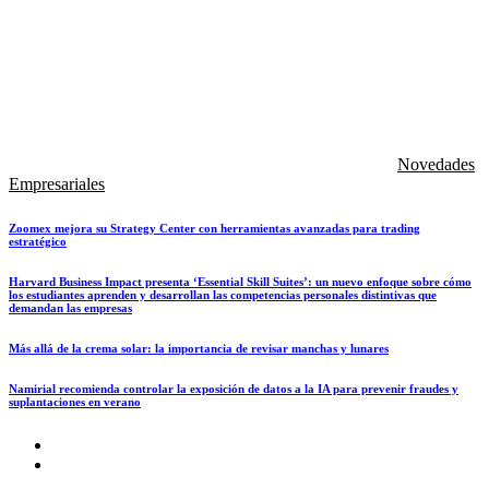
Novedades
Empresariales
Zoomex mejora su Strategy Center con herramientas avanzadas para trading
estratégico
Harvard Business Impact presenta ‘Essential Skill Suites’: un nuevo enfoque sobre cómo
los estudiantes aprenden y desarrollan las competencias personales distintivas que
demandan las empresas
Más allá de la crema solar: la importancia de revisar manchas y lunares
Namirial recomienda controlar la exposición de datos a la IA para prevenir fraudes y
suplantaciones en verano