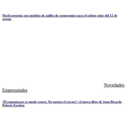
Nicols presenta seis modelos de anillos de compromiso para el eclipse solar del 12 de
agosto
Novedades
Empresariales
‘El ransomware se puede vencer. No pagues el rescate’: el nuevo libro de Juan Ricardo
Palacio Escobar