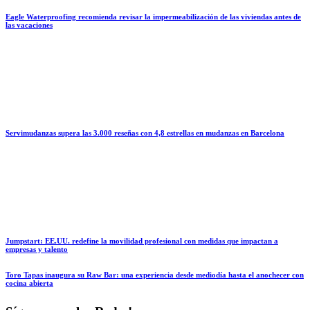
Eagle Waterproofing recomienda revisar la impermeabilización de las viviendas antes de
las vacaciones
Servimudanzas supera las 3.000 reseñas con 4,8 estrellas en mudanzas en Barcelona
Jumpstart: EE.UU. redefine la movilidad profesional con medidas que impactan a
empresas y talento
Toro Tapas inaugura su Raw Bar: una experiencia desde mediodía hasta el anochecer con
cocina abierta