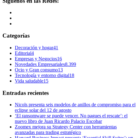
Síguenos en las Redes!
Categorías
Decoración y hogar
41
Editorial
4
Empresas y Negocios
16
Novedades Empresariales
8.399
Ocio y Gran consumo
13
Tecnología y entorno digital
18
Vida saludable
15
Entradas recientes
Nicols presenta seis modelos de anillos de compromiso para el
eclipse solar del 12 de agosto
‘El ransomware se puede vencer. No pagues el rescate’: el
nuevo libro de Juan Ricardo Palacio Escobar
Zoomex mejora su Strategy Center con herramientas
avanzadas para trading estratégico
Harvard Business Impact presenta ‘Essential Skill Suites’: un