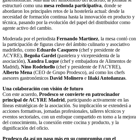
estructuró como una
mesa redonda participativa
, donde se
abordaron los principales retos de la hostelería actual: desde la
necesidad de formación continua hasta la innovación en producto y
técnica, pasando por la evolución del papel del distribuidor como
agente activo del cambio.
Moderada por el periodista
Fernando Martínez
, la mesa contó con
la participación de figuras clave del ámbito culinario y asociativo
madrileño, como
Eduardo Casquero
(chef y presidente de
ACYRE),
Begoña Gardel
(pastelera y vicepresidenta de la
asociación),
Xandra Luque
(chef y embajadora de Alimentos de
Madrid),
Nino Rodeluello
(chef y presidente de FACYRE),
Alberto Mena
(CEO de Grupo Prodesco), así como los chefs
asesores gastronómicos
David Molinero
e
Iñaki Antoñanzas
.
Una colaboración con visión de futuro
Con este acuerdo,
Prodesco se convierte en patrocinador
principal de ACYRE Madrid
, participando activamente en las
líneas estratégicas de la asociación. Su implicación se extenderá a
acciones formativas, jornadas profesionales, talleres técnicos y
eventos sectoriales, con un enfoque compartido en torno a la mejora
del conocimiento, la conexión entre cocina y producto, y la
dignificación del oficio.
Prodesco da así un paso más en su compromiso con el