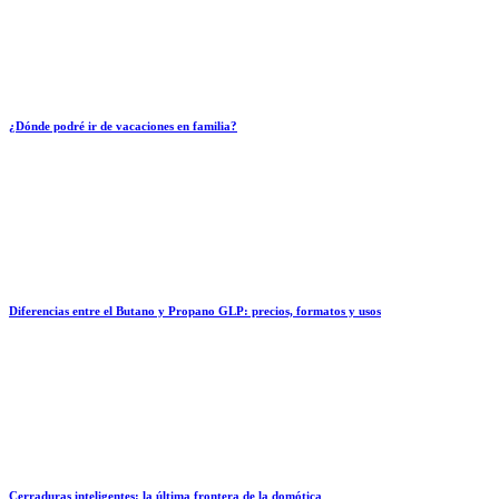
¿Dónde podré ir de vacaciones en familia?
Diferencias entre el Butano y Propano GLP: precios, formatos y usos
Cerraduras inteligentes: la última frontera de la domótica