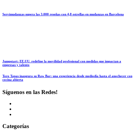
Servimudanzas supera las 3.000 reseñas con 4,8 estrellas en mudanzas en Barcelona
Jumpstart: EE.UU. redefine la movilidad profesional con medidas que impactan a
empresas y talento
Toro Tapas inaugura su Raw Bar: una experiencia desde mediodía hasta el anochecer con
cocina abierta
Síguenos en las Redes!
Categorías