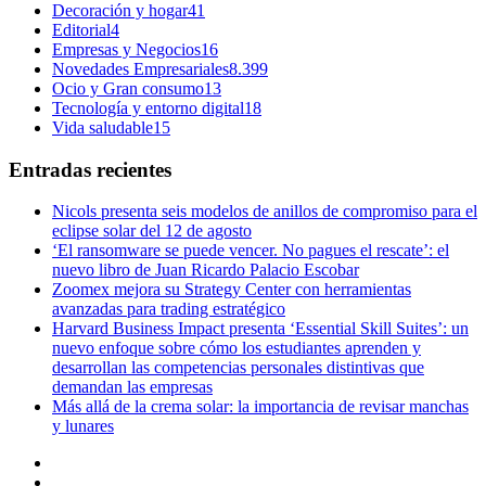
Decoración y hogar
41
Editorial
4
Empresas y Negocios
16
Novedades Empresariales
8.399
Ocio y Gran consumo
13
Tecnología y entorno digital
18
Vida saludable
15
Entradas recientes
Nicols presenta seis modelos de anillos de compromiso para el
eclipse solar del 12 de agosto
‘El ransomware se puede vencer. No pagues el rescate’: el
nuevo libro de Juan Ricardo Palacio Escobar
Zoomex mejora su Strategy Center con herramientas
avanzadas para trading estratégico
Harvard Business Impact presenta ‘Essential Skill Suites’: un
nuevo enfoque sobre cómo los estudiantes aprenden y
desarrollan las competencias personales distintivas que
demandan las empresas
Más allá de la crema solar: la importancia de revisar manchas
y lunares