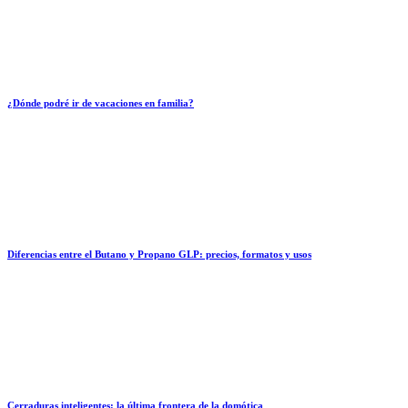
¿Dónde podré ir de vacaciones en familia?
Diferencias entre el Butano y Propano GLP: precios, formatos y usos
Cerraduras inteligentes: la última frontera de la domótica