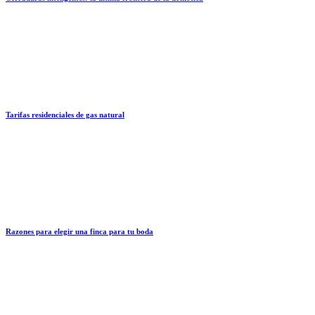
Tarifas residenciales de gas natural
Razones para elegir una finca para tu boda