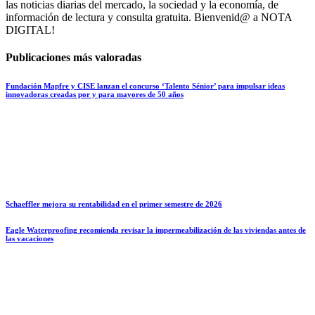
las noticias diarias del mercado, la sociedad y la economía, de
información de lectura y consulta gratuita. Bienvenid@ a NOTA
DIGITAL!
Publicaciones más valoradas
Fundación Mapfre y CISE lanzan el concurso ‘Talento Sénior’ para impulsar ideas
innovadoras creadas por y para mayores de 50 años
Schaeffler mejora su rentabilidad en el primer semestre de 2026
Eagle Waterproofing recomienda revisar la impermeabilización de las viviendas antes de
las vacaciones