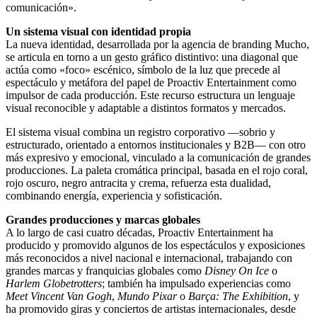
comunicación».
Un sistema visual con identidad propia
La nueva identidad, desarrollada por la agencia de branding Mucho,
se articula en torno a un gesto gráfico distintivo: una diagonal que
actúa como «foco» escénico, símbolo de la luz que precede al
espectáculo y metáfora del papel de Proactiv Entertainment como
impulsor de cada producción. Este recurso estructura un lenguaje
visual reconocible y adaptable a distintos formatos y mercados.
El sistema visual combina un registro corporativo —sobrio y
estructurado, orientado a entornos institucionales y B2B— con otro
más expresivo y emocional, vinculado a la comunicación de grandes
producciones. La paleta cromática principal, basada en el rojo coral,
rojo oscuro, negro antracita y crema, refuerza esta dualidad,
combinando energía, experiencia y sofisticación.
Grandes producciones y marcas globales
A lo largo de casi cuatro décadas, Proactiv Entertainment ha
producido y promovido algunos de los espectáculos y exposiciones
más reconocidos a nivel nacional e internacional, trabajando con
grandes marcas y franquicias globales como
Disney On Ice
o
Harlem Globetrotters
; también ha impulsado experiencias como
Meet Vincent Van Gogh
,
Mundo Pixar
o
Barça: The Exhibition
, y
ha promovido giras y conciertos de artistas internacionales, desde