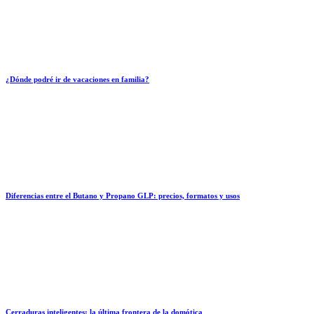
¿Dónde podré ir de vacaciones en familia?
Diferencias entre el Butano y Propano GLP: precios, formatos y usos
Cerraduras inteligentes: la última frontera de la domótica