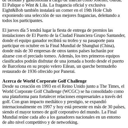
El Palique o Wint & Lila. La fragancia oficial y exclusiva
Eight&Bob también instalará un corner en el 19th Hole Club
exponiendo una selección de sus mejores fragancias, deleitando a
todos los participantes.
El jueves día 5 tendrá lugar la fiesta de entrega de premios las
instalaciones de El Puerto de la Ciudad Financiera Grupo Santander,
donde el equipo ganador recibirá su trofeo y su pasaporte para
participar en octubre en la Final Mundial de Shanghai (China),
donde más de 30 empresas de otros tantos países lucharán por
alzarse con el preciado torneo. Además, los tres primeros equipos
clasificados podrán disfrutar de una jornada a bordo desde el puerto
de Barcelona en su propio velero Eilean, un queche bermudeño
restaurado de 1936 ofrecido por Panerai.
Acerca de World Corporate Golf Challenge
Desde su creación en 1993 en el Reino Unido junto a The Times, el
World Corporate Golf Challenge (WCGC) se ha consolidado como
una plataforma para fortalecer relaciones empresariales a través del
golf. Con gran impacto mediático y prestigio, se expandió
internacionalmente en 1997 y hoy está presente en más de 30 países,
siendo el mayor torneo de golf corporativo del mundo. La Final
Mundial reúne cada año a los ganadores nacionales en un entorno
de alto nivel competitivo y de networking.