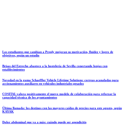
Los estudiantes que cambian a Preply mejoran su motivación, fluidez y logro de
objetivos, según un estudio
Brisas del Estrecho abastece a la hostelería de Sevilla conectando lonjas con
establecimientos
Novedad en la gama Schaeffler Vehicle Lifetime Solutions: correas acanaladas para
accionamientos auxiliares en vehículos industriales pesados
COSITAL valora positivamente el nuevo modelo de colaboración para reforzar la
capacidad técnica de los ayuntamientos
Última llamada: los destinos con las mayores caídas de precios para este agosto, según
KAYAK
Dolor abdominal que va a más: cuándo puede ser apendicitis