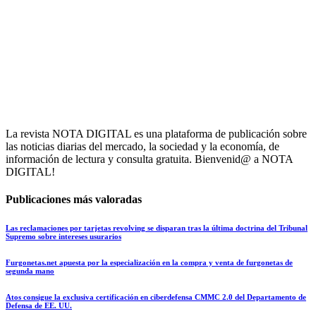
La revista NOTA DIGITAL es una plataforma de publicación sobre
las noticias diarias del mercado, la sociedad y la economía, de
información de lectura y consulta gratuita. Bienvenid@ a NOTA
DIGITAL!
Publicaciones más valoradas
Las reclamaciones por tarjetas revolving se disparan tras la última doctrina del Tribunal
Supremo sobre intereses usurarios
Furgonetas.net apuesta por la especialización en la compra y venta de furgonetas de
segunda mano
Atos consigue la exclusiva certificación en ciberdefensa CMMC 2.0 del Departamento de
Defensa de EE. UU.