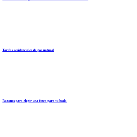
Tarifas residenciales de gas natural
Razones para elegir una finca para tu boda