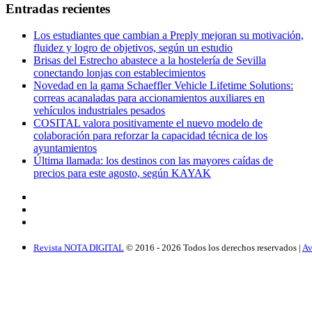
Entradas recientes
Los estudiantes que cambian a Preply mejoran su motivación,
fluidez y logro de objetivos, según un estudio
Brisas del Estrecho abastece a la hostelería de Sevilla
conectando lonjas con establecimientos
Novedad en la gama Schaeffler Vehicle Lifetime Solutions:
correas acanaladas para accionamientos auxiliares en
vehículos industriales pesados
COSITAL valora positivamente el nuevo modelo de
colaboración para reforzar la capacidad técnica de los
ayuntamientos
Última llamada: los destinos con las mayores caídas de
precios para este agosto, según KAYAK
Revista NOTA DIGITAL
© 2016 -
2026
Todos los derechos reservados |
Av