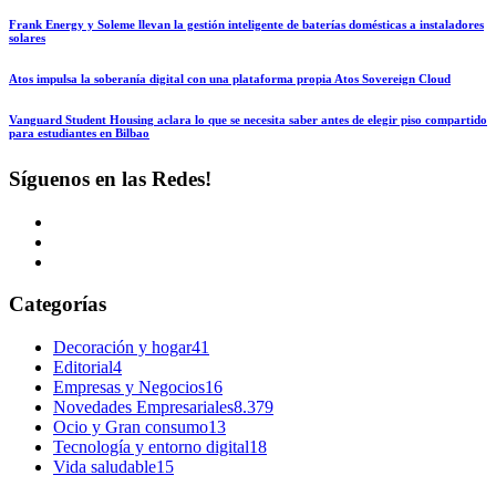
Frank Energy y Soleme llevan la gestión inteligente de baterías domésticas a instaladores
solares
Atos impulsa la soberanía digital con una plataforma propia Atos Sovereign Cloud
Vanguard Student Housing aclara lo que se necesita saber antes de elegir piso compartido
para estudiantes en Bilbao
Síguenos en las Redes!
Categorías
Decoración y hogar
41
Editorial
4
Empresas y Negocios
16
Novedades Empresariales
8.379
Ocio y Gran consumo
13
Tecnología y entorno digital
18
Vida saludable
15