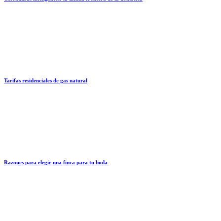
Tarifas residenciales de gas natural
Razones para elegir una finca para tu boda