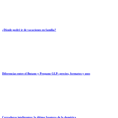
¿Dónde podré ir de vacaciones en familia?
Diferencias entre el Butano y Propano GLP: precios, formatos y usos
Cerraduras inteligentes: la última frontera de la domótica