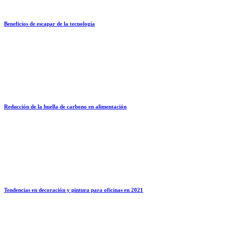
Beneficios de escapar de la tecnología
Reducción de la huella de carbono en alimentación
Tendencias en decoración y pintura para oficinas en 2021