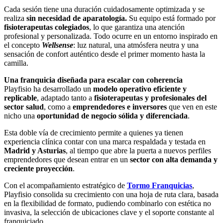
Cada sesión tiene una duración cuidadosamente optimizada y se
realiza
sin necesidad de aparatología.
Su equipo está formado por
fisioterapeutas colegiados
, lo que garantiza una atención
profesional y personalizada. Todo ocurre en un entorno inspirado en
el concepto
Wellsense
: luz natural, una atmósfera neutra y una
sensación de confort auténtico desde el primer momento hasta la
camilla.
Una franquicia diseñada para escalar con coherencia
Playfisio ha desarrollado un
modelo operativo eficiente y
replicable
, adaptado tanto a
fisioterapeutas y profesionales del
sector salud
, como a
emprendedores e inversores
que ven en este
nicho una
oportunidad de negocio sólida y diferenciada
.
Esta doble vía de crecimiento permite a quienes ya tienen
experiencia clínica contar con una marca respaldada y testada en
Madrid y Asturias
, al tiempo que abre la puerta a nuevos perfiles
emprendedores que desean entrar en un
sector con alta demanda y
creciente proyección
.
Con el acompañamiento estratégico de
Tormo Franquicias
,
Playfisio consolida su crecimiento con una hoja de ruta clara, basada
en la flexibilidad de formato, pudiendo combinarlo con estética no
invasiva, la selección de ubicaciones clave y el soporte constante al
franquiciado.