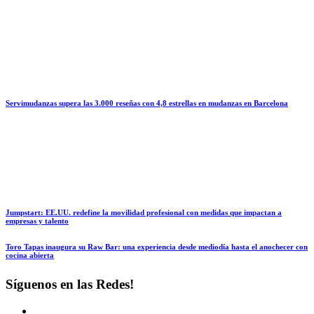
Servimudanzas supera las 3.000 reseñas con 4,8 estrellas en mudanzas en Barcelona
Jumpstart: EE.UU. redefine la movilidad profesional con medidas que impactan a
empresas y talento
Toro Tapas inaugura su Raw Bar: una experiencia desde mediodía hasta el anochecer con
cocina abierta
Síguenos en las Redes!