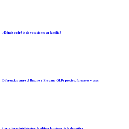
¿Dónde podré ir de vacaciones en familia?
Diferencias entre el Butano y Propano GLP: precios, formatos y usos
Cerraduras inteligentes: la última frontera de la domótica