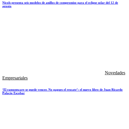
Nicols presenta seis modelos de anillos de compromiso para el eclipse solar del 12 de
agosto
Novedades
Empresariales
‘El ransomware se puede vencer. No pagues el rescate’: el nuevo libro de Juan Ricardo
Palacio Escobar