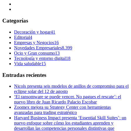
Categorías
Decoración y hogar
41
Editorial
4
Empresas y Negocios
16
Novedades Empresariales
8.399
Ocio y Gran consumo
13
Tecnología y entorno digital
18
Vida saludable
15
Entradas recientes
Nicols presenta seis modelos de anillos de compromiso para el
eclipse solar del 12 de agosto
‘El ransomware se puede vencer. No pagues el rescate’: el
nuevo libro de Juan Ricardo Palacio Escobar
Zoomex mejora su Strategy Center con herramientas
avanzadas para trading estratégico
Harvard Business Impact presenta ‘Essential Skill Suites’: un
nuevo enfoque sobre cómo los estudiantes aprenden y
desarrollan las competencias personales distintivas que