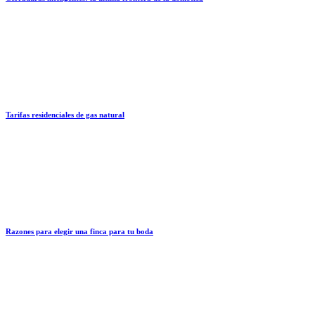
Tarifas residenciales de gas natural
Razones para elegir una finca para tu boda