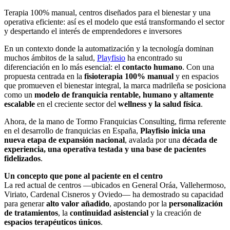
Terapia 100% manual, centros diseñados para el bienestar y una
operativa eficiente: así es el modelo que está transformando el sector
y despertando el interés de emprendedores e inversores
En un contexto donde la automatización y la tecnología dominan
muchos ámbitos de la salud,
Playfisio
ha encontrado su
diferenciación en lo más esencial: el
contacto humano
. Con una
propuesta centrada en la
fisioterapia 100% manual
y en espacios
que promueven el bienestar integral, la marca madrileña se posiciona
como un
modelo de franquicia rentable, humano y altamente
escalable
en el creciente sector del
wellness y la salud física
.
Ahora, de la mano de Tormo Franquicias Consulting, firma referente
en el desarrollo de franquicias en España,
Playfisio inicia una
nueva etapa de expansión nacional
, avalada por una
década de
experiencia, una operativa testada y una base de pacientes
fidelizados
.
Un concepto que pone al paciente en el centro
La red actual de centros —ubicados en General Oráa, Vallehermoso,
Viriato, Cardenal Cisneros y Oviedo— ha demostrado su capacidad
para generar
alto valor añadido
, apostando por la
personalización
de tratamientos
, la
continuidad asistencial
y la creación de
espacios terapéuticos únicos
.