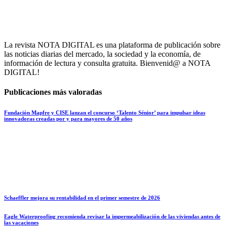
La revista NOTA DIGITAL es una plataforma de publicación sobre
las noticias diarias del mercado, la sociedad y la economía, de
información de lectura y consulta gratuita. Bienvenid@ a NOTA
DIGITAL!
Publicaciones más valoradas
Fundación Mapfre y CISE lanzan el concurso ‘Talento Sénior’ para impulsar ideas
innovadoras creadas por y para mayores de 50 años
Schaeffler mejora su rentabilidad en el primer semestre de 2026
Eagle Waterproofing recomienda revisar la impermeabilización de las viviendas antes de
las vacaciones