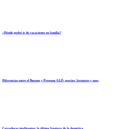
¿Dónde podré ir de vacaciones en familia?
Diferencias entre el Butano y Propano GLP: precios, formatos y usos
Cerraduras inteligentes: la última frontera de la domótica