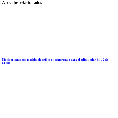
Artículos relacionados
Nicols presenta seis modelos de anillos de compromiso para el eclipse solar del 12 de
agosto