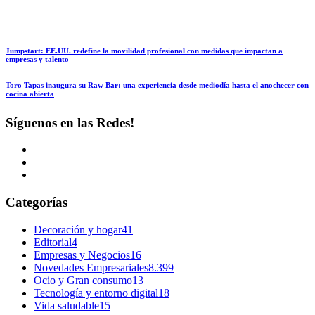
Jumpstart: EE.UU. redefine la movilidad profesional con medidas que impactan a
empresas y talento
Toro Tapas inaugura su Raw Bar: una experiencia desde mediodía hasta el anochecer con
cocina abierta
Síguenos en las Redes!
Categorías
Decoración y hogar
41
Editorial
4
Empresas y Negocios
16
Novedades Empresariales
8.399
Ocio y Gran consumo
13
Tecnología y entorno digital
18
Vida saludable
15