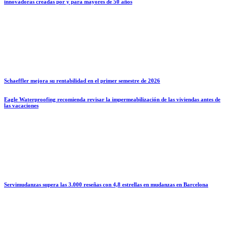
innovadoras creadas por y para mayores de 50 años
Schaeffler mejora su rentabilidad en el primer semestre de 2026
Eagle Waterproofing recomienda revisar la impermeabilización de las viviendas antes de
las vacaciones
Servimudanzas supera las 3.000 reseñas con 4,8 estrellas en mudanzas en Barcelona