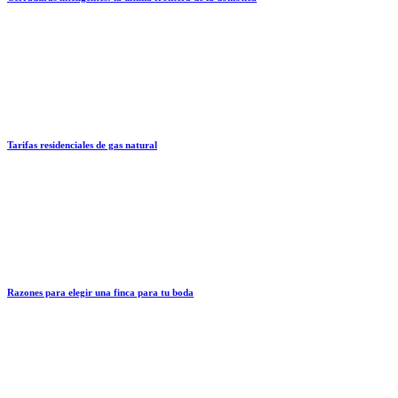
Tarifas residenciales de gas natural
Razones para elegir una finca para tu boda