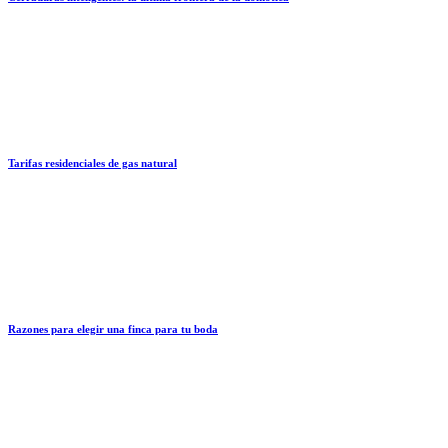
Tarifas residenciales de gas natural
Razones para elegir una finca para tu boda