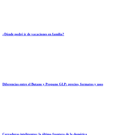
¿Dónde podré ir de vacaciones en familia?
Diferencias entre el Butano y Propano GLP: precios, formatos y usos
Cerraduras inteligentes: la última frontera de la domótica