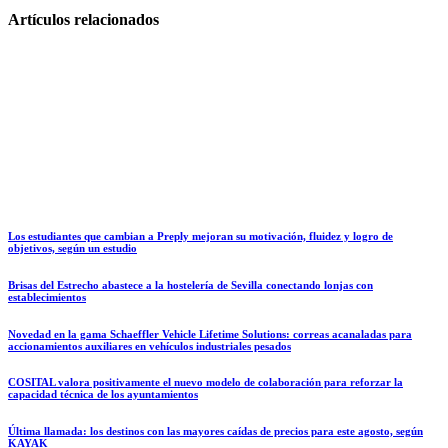
Artículos relacionados
Los estudiantes que cambian a Preply mejoran su motivación, fluidez y logro de
objetivos, según un estudio
Brisas del Estrecho abastece a la hostelería de Sevilla conectando lonjas con
establecimientos
Novedad en la gama Schaeffler Vehicle Lifetime Solutions: correas acanaladas para
accionamientos auxiliares en vehículos industriales pesados
COSITAL valora positivamente el nuevo modelo de colaboración para reforzar la
capacidad técnica de los ayuntamientos
Última llamada: los destinos con las mayores caídas de precios para este agosto, según
KAYAK