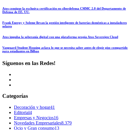
Atos consigue la exclusiva certificación en ciberdefensa CMMC 2.0 del Departamento de
Defensa de EE. UU.
Frank Energy y Soleme llevan la gestión inteligente de baterías domésticas a instaladores
solares
Atos impulsa la soberanía digital con una plataforma propia Atos Sovereign Cloud
Vanguard Student Housing aclara lo que se necesita saber antes de elegir piso compartido
para estudiantes en Bilbao
Síguenos en las Redes!
Categorías
Decoración y hogar
41
Editorial
4
Empresas y Negocios
16
Novedades Empresariales
8.379
Ocio y Gran consumo
13