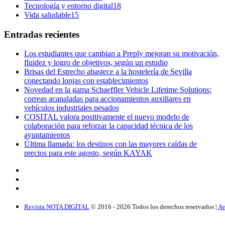
Tecnología y entorno digital
18
Vida saludable
15
Entradas recientes
Los estudiantes que cambian a Preply mejoran su motivación,
fluidez y logro de objetivos, según un estudio
Brisas del Estrecho abastece a la hostelería de Sevilla
conectando lonjas con establecimientos
Novedad en la gama Schaeffler Vehicle Lifetime Solutions:
correas acanaladas para accionamientos auxiliares en
vehículos industriales pesados
COSITAL valora positivamente el nuevo modelo de
colaboración para reforzar la capacidad técnica de los
ayuntamientos
Última llamada: los destinos con las mayores caídas de
precios para este agosto, según KAYAK
Revista NOTA DIGITAL
© 2016 -
2026
Todos los derechos reservados |
Av