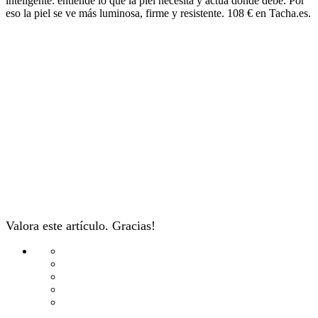
inteligente: entiende lo que la piel necesita y actúa donde debe. Por
eso la piel se ve más luminosa, firme y resistente. 108 € en Tacha.es.
Valora este artículo. Gracias!