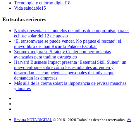
Tecnología y entorno digital
18
Vida saludable
15
Entradas recientes
Nicols presenta seis modelos de anillos de compromiso para el
eclipse solar del 12 de agosto
‘El ransomware se puede vencer. No pagues el rescate’: el
nuevo libro de Juan Ricardo Palacio Escobar
Zoomex mejora su Strategy Center con herramientas
avanzadas para trading estratégico
Harvard Business Impact presenta ‘Essential Skill Suites’: un
nuevo enfoque sobre cómo los estudiantes aprenden y
desarrollan las competencias personales distintivas que
demandan las empresas
Más allá de la crema solar: la importancia de revisar manchas
y lunares
Revista NOTA DIGITAL
© 2016 -
2026
Todos los derechos reservados |
Av