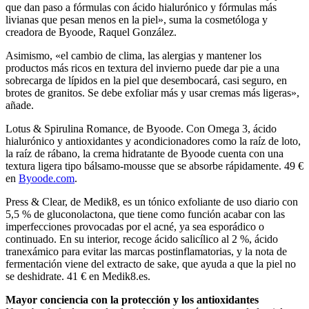
que dan paso a fórmulas con ácido hialurónico y fórmulas más
livianas que pesan menos en la piel», suma la cosmetóloga y
creadora de Byoode, Raquel González.
Asimismo, «el cambio de clima, las alergias y mantener los
productos más ricos en textura del invierno puede dar pie a una
sobrecarga de lípidos en la piel que desembocará, casi seguro, en
brotes de granitos. Se debe exfoliar más y usar cremas más ligeras»,
añade.
Lotus & Spirulina Romance, de Byoode. Con Omega 3, ácido
hialurónico y antioxidantes y acondicionadores como la raíz de loto,
la raíz de rábano, la crema hidratante de Byoode cuenta con una
textura ligera tipo bálsamo-mousse que se absorbe rápidamente. 49 €
en
Byoode.com
.
Press & Clear, de Medik8, es un tónico exfoliante de uso diario con
5,5 % de gluconolactona, que tiene como función acabar con las
imperfecciones provocadas por el acné, ya sea esporádico o
continuado. En su interior, recoge ácido salicílico al 2 %, ácido
tranexámico para evitar las marcas postinflamatorias, y la nota de
fermentación viene del extracto de sake, que ayuda a que la piel no
se deshidrate. 41 € en Medik8.es.
Mayor conciencia con la protección y los antioxidantes