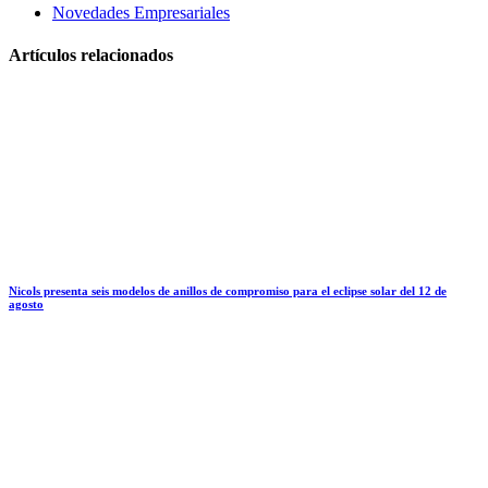
Novedades Empresariales
Artículos relacionados
Nicols presenta seis modelos de anillos de compromiso para el eclipse solar del 12 de
agosto