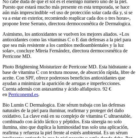
No cabe duda de que el sol es el enemigo número uno de la piel.
Puesto que estará mucho más presente en esta temporada, se hace
aún más imprescindible «el uso de protección solar cada día y, si se
va a estar en exterior, recomiendo reaplicar cada dos o tres horas»,
propone Irene Serrano, directora dermocosmética de Dermalogica.
Asimismo, los antioxidantes se vuelven los mejores aliados. «Los
antioxidantes como las vitaminas C o E dan defensas a la piel para
que sea más resistente a los cambios medioambientales y la luz
solar», concluye Mireia Fernández, directora dermocosmética de
Perricone MD.
Photo Brightening Moisturizer de Perricone MD. Esta hidratante a
base de vitamina C con textura mousse, de absorción rápida, libre de
aceite. Con SPF, ofrece poderosos beneficios antioxidantes que
ayudan a minimizar la aparición de arrugas e imperfecciones.
Cuenta además con astaxantina y ácido alfalipoico. 92 €
en
Perriconemd.es
.
Bio Lumin C Dermalogica. Este sérum trabaja con las defensas
naturales de la piel para iluminar, reafirmar y proteger del daño
oxidativo. La clave está en su complejo de vitamina C ultraestable,
combinado con ácido láctico y péptidos. Esta sinergia no solo
ilumina, sino que duplica la luminosidad tras solo una aplicación,
reafirma y refuerza la piel frente al estrés ambiental. Es un sérum