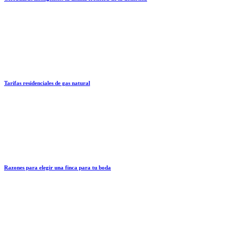
Tarifas residenciales de gas natural
Razones para elegir una finca para tu boda