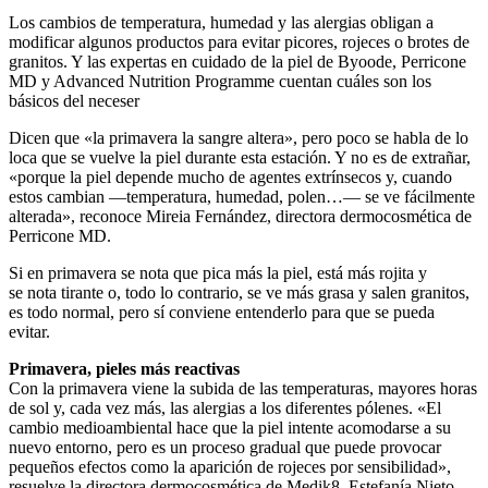
Los cambios de temperatura, humedad y las alergias obligan a
modificar algunos productos para evitar picores, rojeces o brotes de
granitos. Y las expertas en cuidado de la piel de Byoode, Perricone
MD y Advanced Nutrition Programme cuentan cuáles son los
básicos del neceser
Dicen que «la primavera la sangre altera», pero poco se habla de lo
loca que se vuelve la piel durante esta estación. Y no es de extrañar,
«porque la piel depende mucho de agentes extrínsecos y, cuando
estos cambian —temperatura, humedad, polen…— se ve fácilmente
alterada», reconoce Mireia Fernández, directora dermocosmética de
Perricone MD.
Si en primavera se nota que pica más la piel, está más rojita y
se nota tirante o, todo lo contrario, se ve más grasa y salen granitos,
es todo normal, pero sí conviene entenderlo para que se pueda
evitar.
Primavera, pieles más reactivas
Con la primavera viene la subida de las temperaturas, mayores horas
de sol y, cada vez más, las alergias a los diferentes pólenes. «El
cambio medioambiental hace que la piel intente acomodarse a su
nuevo entorno, pero es un proceso gradual que puede provocar
pequeños efectos como la aparición de rojeces por sensibilidad»,
resuelve la directora dermocosmética de Medik8, Estefanía Nieto.