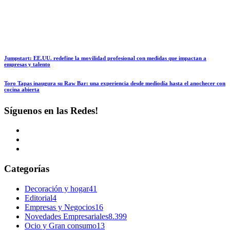
Jumpstart: EE.UU. redefine la movilidad profesional con medidas que impactan a
empresas y talento
Toro Tapas inaugura su Raw Bar: una experiencia desde mediodía hasta el anochecer con
cocina abierta
Síguenos en las Redes!
Categorías
Decoración y hogar
41
Editorial
4
Empresas y Negocios
16
Novedades Empresariales
8.399
Ocio y Gran consumo
13