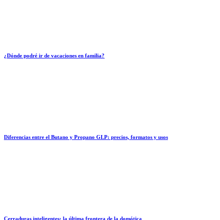
¿Dónde podré ir de vacaciones en familia?
Diferencias entre el Butano y Propano GLP: precios, formatos y usos
Cerraduras inteligentes: la última frontera de la domótica