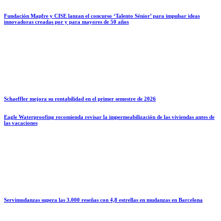
Fundación Mapfre y CISE lanzan el concurso ‘Talento Sénior’ para impulsar ideas
innovadoras creadas por y para mayores de 50 años
Schaeffler mejora su rentabilidad en el primer semestre de 2026
Eagle Waterproofing recomienda revisar la impermeabilización de las viviendas antes de
las vacaciones
Servimudanzas supera las 3.000 reseñas con 4,8 estrellas en mudanzas en Barcelona