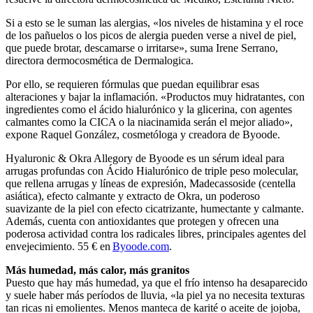
Si a esto se le suman las alergias, «los niveles de histamina y el roce
de los pañuelos o los picos de alergia pueden verse a nivel de piel,
que puede brotar, descamarse o irritarse», suma Irene Serrano,
directora dermocosmética de Dermalogica.
Por ello, se requieren fórmulas que puedan equilibrar esas
alteraciones y bajar la inflamación. «Productos muy hidratantes, con
ingredientes como el ácido hialurónico y la glicerina, con agentes
calmantes como la CICA o la niacinamida serán el mejor aliado»,
expone Raquel González, cosmetóloga y creadora de Byoode.
Hyaluronic & Okra Allegory de Byoode es un sérum ideal para
arrugas profundas con Ácido Hialurónico de triple peso molecular,
que rellena arrugas y líneas de expresión, Madecassoside (centella
asiática), efecto calmante y extracto de Okra, un poderoso
suavizante de la piel con efecto cicatrizante, humectante y calmante.
Además, cuenta con antioxidantes que protegen y ofrecen una
poderosa actividad contra los radicales libres, principales agentes del
envejecimiento. 55 € en
Byoode.com
.
Más humedad, más calor, más granitos
Puesto que hay más humedad, ya que el frío intenso ha desaparecido
y suele haber más períodos de lluvia, «la piel ya no necesita texturas
tan ricas ni emolientes. Menos manteca de karité o aceite de jojoba,