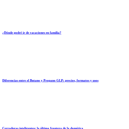
¿Dónde podré ir de vacaciones en familia?
Diferencias entre el Butano y Propano GLP: precios, formatos y usos
Cerraduras inteligentes: la última frontera de la domótica