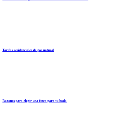
Tarifas residenciales de gas natural
Razones para elegir una finca para tu boda