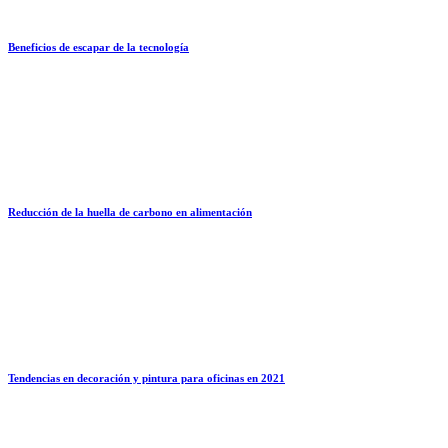
Beneficios de escapar de la tecnología
Reducción de la huella de carbono en alimentación
Tendencias en decoración y pintura para oficinas en 2021