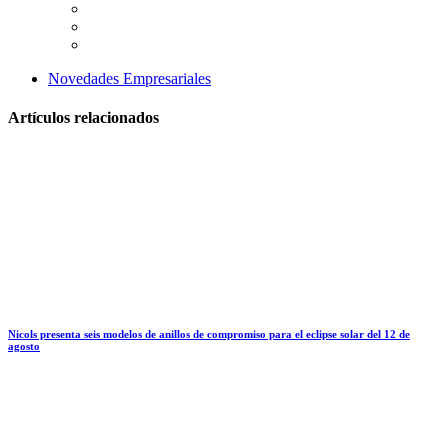
Novedades Empresariales
Artículos relacionados
Nicols presenta seis modelos de anillos de compromiso para el eclipse solar del 12 de
agosto