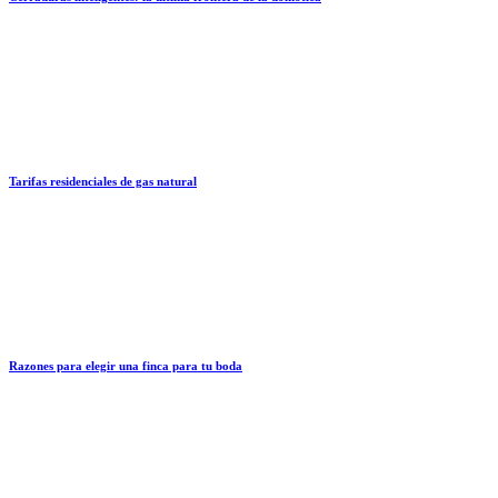
Tarifas residenciales de gas natural
Razones para elegir una finca para tu boda