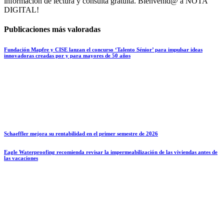
información de lectura y consulta gratuita. Bienvenid@ a NOTA
DIGITAL!
Publicaciones más valoradas
Fundación Mapfre y CISE lanzan el concurso ‘Talento Sénior’ para impulsar ideas
innovadoras creadas por y para mayores de 50 años
Schaeffler mejora su rentabilidad en el primer semestre de 2026
Eagle Waterproofing recomienda revisar la impermeabilización de las viviendas antes de
las vacaciones