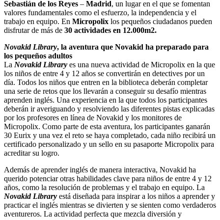
Sebastián de los Reyes
–
Madrid
, un lugar en el que se fomentan
valores fundamentales como el esfuerzo, la independencia y el
trabajo en equipo. En
Micropolix
los pequeños ciudadanos pueden
disfrutar de más de
30 actividades en 12.000m2.
Novakid Library
, la aventura que Novakid ha preparado para
los pequeños adultos
La
Novakid Library
es una nueva actividad de Micropolix en la que
los niños de entre 4 y 12 años se convertirán en detectives por un
día. Todos los niños que entren en la biblioteca deberán completar
una serie de retos que los llevarán a conseguir su desafío mientras
aprenden inglés. Una experiencia en la que todos los participantes
deberán ir averiguando y resolviendo las diferentes pistas explicadas
por los profesores en línea de Novakid y los monitores de
Micropolix. Como parte de esta aventura, los participantes ganarán
30 Eurix y una vez el reto se haya completado, cada niño recibirá un
certificado personalizado y un sello en su pasaporte Micropolix para
acreditar su logro.
Además de aprender inglés de manera interactiva, Novakid ha
querido potenciar otras habilidades clave para niños de entre 4 y 12
años, como la resolución de problemas y el trabajo en equipo. La
Novakid Library
está diseñada para inspirar a los niños a aprender y
practicar el inglés mientras se divierten y se sienten como verdaderos
aventureros. La actividad perfecta que mezcla diversión y