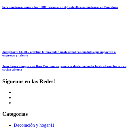
Servimudanzas supera las 3.000 reseñas con 4,8 estrellas en mudanzas en Barcelona
Jumpstart: EE.UU. redefine la movilidad profesional con medidas que impactan a
empresas y talento
Toro Tapas inaugura su Raw Bar: una experiencia desde mediodía hasta el anochecer con
cocina abierta
Síguenos en las Redes!
Categorías
Decoración y hogar
41