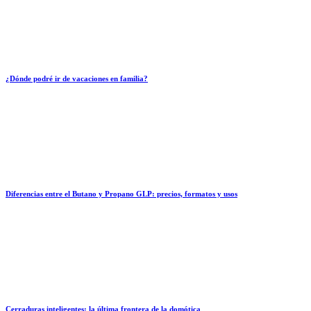
¿Dónde podré ir de vacaciones en familia?
Diferencias entre el Butano y Propano GLP: precios, formatos y usos
Cerraduras inteligentes: la última frontera de la domótica