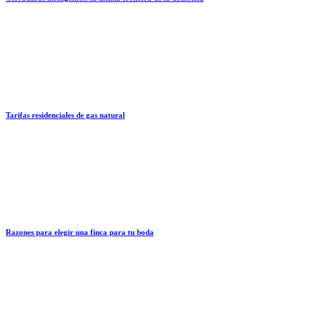
Tarifas residenciales de gas natural
Razones para elegir una finca para tu boda