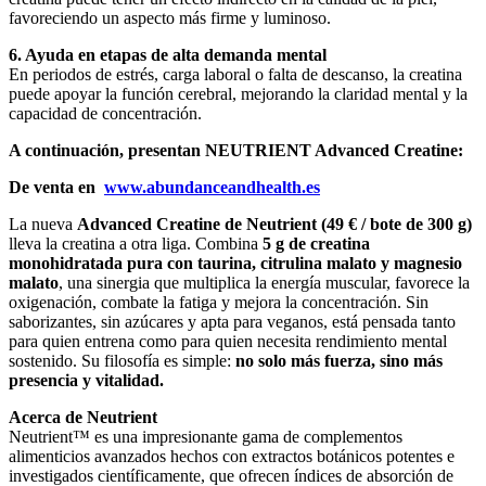
favoreciendo un aspecto más firme y luminoso.
6. Ayuda en etapas de alta demanda mental
En periodos de estrés, carga laboral o falta de descanso, la creatina
puede apoyar la función cerebral, mejorando la claridad mental y la
capacidad de concentración.
A continuación, presentan NEUTRIENT Advanced Creatine:
De venta en
www.abundanceandhealth.es
La nueva
Advanced Creatine de Neutrient (49 € / bote de 300 g)
lleva la creatina a otra liga. Combina
5 g de creatina
monohidratada pura con taurina, citrulina malato y magnesio
malato
, una sinergia que multiplica la energía muscular, favorece la
oxigenación, combate la fatiga y mejora la concentración. Sin
saborizantes, sin azúcares y apta para veganos, está pensada tanto
para quien entrena como para quien necesita rendimiento mental
sostenido. Su filosofía es simple:
no solo más fuerza, sino más
presencia y vitalidad.
Acerca de Neutrient
Neutrient™ es una impresionante gama de complementos
alimenticios avanzados hechos con extractos botánicos potentes e
investigados científicamente, que ofrecen índices de absorción de