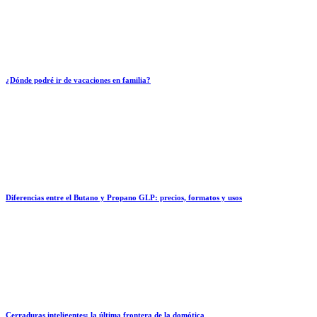
¿Dónde podré ir de vacaciones en familia?
Diferencias entre el Butano y Propano GLP: precios, formatos y usos
Cerraduras inteligentes: la última frontera de la domótica