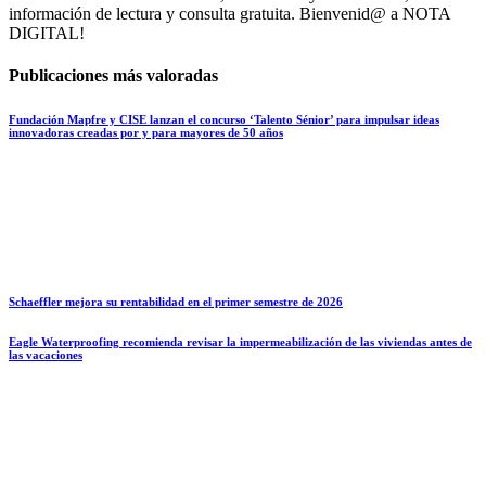
información de lectura y consulta gratuita. Bienvenid@ a NOTA
DIGITAL!
Publicaciones más valoradas
Fundación Mapfre y CISE lanzan el concurso ‘Talento Sénior’ para impulsar ideas
innovadoras creadas por y para mayores de 50 años
Schaeffler mejora su rentabilidad en el primer semestre de 2026
Eagle Waterproofing recomienda revisar la impermeabilización de las viviendas antes de
las vacaciones