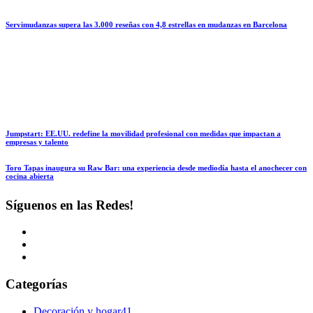
Servimudanzas supera las 3.000 reseñas con 4,8 estrellas en mudanzas en Barcelona
Jumpstart: EE.UU. redefine la movilidad profesional con medidas que impactan a
empresas y talento
Toro Tapas inaugura su Raw Bar: una experiencia desde mediodía hasta el anochecer con
cocina abierta
Síguenos en las Redes!
Categorías
Decoración y hogar
41