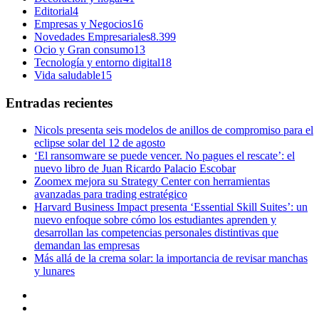
Editorial
4
Empresas y Negocios
16
Novedades Empresariales
8.399
Ocio y Gran consumo
13
Tecnología y entorno digital
18
Vida saludable
15
Entradas recientes
Nicols presenta seis modelos de anillos de compromiso para el
eclipse solar del 12 de agosto
‘El ransomware se puede vencer. No pagues el rescate’: el
nuevo libro de Juan Ricardo Palacio Escobar
Zoomex mejora su Strategy Center con herramientas
avanzadas para trading estratégico
Harvard Business Impact presenta ‘Essential Skill Suites’: un
nuevo enfoque sobre cómo los estudiantes aprenden y
desarrollan las competencias personales distintivas que
demandan las empresas
Más allá de la crema solar: la importancia de revisar manchas
y lunares