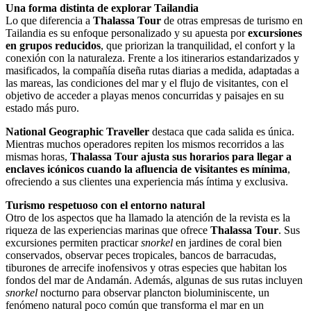
Una forma distinta de explorar Tailandia
Lo que diferencia a
Thalassa Tour
de otras empresas de turismo en
Tailandia es su enfoque personalizado y su apuesta por
excursiones
en grupos reducidos
, que priorizan la tranquilidad, el confort y la
conexión con la naturaleza. Frente a los itinerarios estandarizados y
masificados, la compañía diseña rutas diarias a medida, adaptadas a
las mareas, las condiciones del mar y el flujo de visitantes, con el
objetivo de acceder a playas menos concurridas y paisajes en su
estado más puro.
National Geographic Traveller
destaca que cada salida es única.
Mientras muchos operadores repiten los mismos recorridos a las
mismas horas,
Thalassa Tour ajusta sus horarios para llegar a
enclaves icónicos cuando la afluencia de visitantes es mínima
,
ofreciendo a sus clientes una experiencia más íntima y exclusiva.
Turismo respetuoso con el entorno natural
Otro de los aspectos que ha llamado la atención de la revista es la
riqueza de las experiencias marinas que ofrece
Thalassa Tour
. Sus
excursiones permiten practicar
snorkel
en jardines de coral bien
conservados, observar peces tropicales, bancos de barracudas,
tiburones de arrecife inofensivos y otras especies que habitan los
fondos del mar de Andamán. Además, algunas de sus rutas incluyen
snorkel
nocturno para observar plancton bioluminiscente, un
fenómeno natural poco común que transforma el mar en un