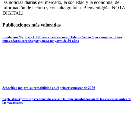
las noticias diarias del mercado, la sociedad y la economía, de
información de lectura y consulta gratuita. Bienvenid@ a NOTA
DIGITAL!
Publicaciones más valoradas
Fundación Mapfre y CISE lanzan el concurso ‘Talento Sénior’ para impulsar ideas
innovadoras creadas por y para mayores de 50 años
Schaeffler mejora su rentabilidad en el primer semestre de 2026
Eagle Waterproofing recomienda revisar la impermeabilización de las viviendas antes de
las vacaciones