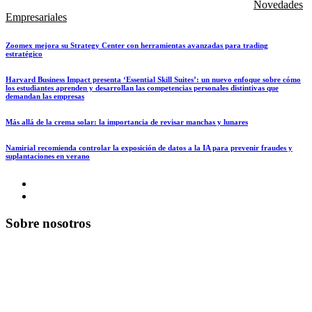
Novedades
Empresariales
Zoomex mejora su Strategy Center con herramientas avanzadas para trading
estratégico
Harvard Business Impact presenta ‘Essential Skill Suites’: un nuevo enfoque sobre cómo
los estudiantes aprenden y desarrollan las competencias personales distintivas que
demandan las empresas
Más allá de la crema solar: la importancia de revisar manchas y lunares
Namirial recomienda controlar la exposición de datos a la IA para prevenir fraudes y
suplantaciones en verano
Sobre nosotros