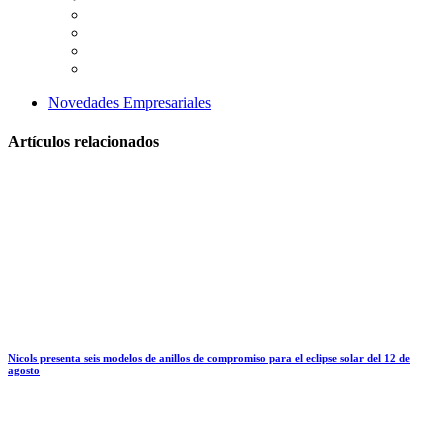
Novedades Empresariales
Artículos relacionados
Nicols presenta seis modelos de anillos de compromiso para el eclipse solar del 12 de
agosto