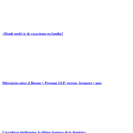
¿Dónde podré ir de vacaciones en familia?
Diferencias entre el Butano y Propano GLP: precios, formatos y usos
Cerraduras inteligentes: la última frontera de la domótica