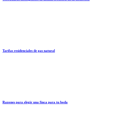
Tarifas residenciales de gas natural
Razones para elegir una finca para tu boda