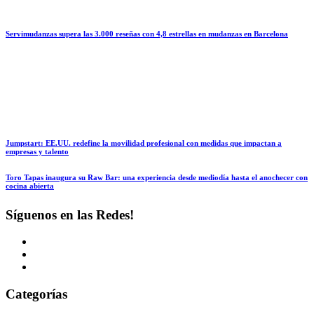
Servimudanzas supera las 3.000 reseñas con 4,8 estrellas en mudanzas en Barcelona
Jumpstart: EE.UU. redefine la movilidad profesional con medidas que impactan a
empresas y talento
Toro Tapas inaugura su Raw Bar: una experiencia desde mediodía hasta el anochecer con
cocina abierta
Síguenos en las Redes!
Categorías