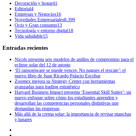
Decoración y hogar
41
Editorial
4
Empresas y Negocios
16
Novedades Empresariales
8.399
Ocio y Gran consumo
13
Tecnología y entorno digital
18
Vida saludable
15
Entradas recientes
Nicols presenta seis modelos de anillos de compromiso para el
eclipse solar del 12 de agosto
‘El ransomware se puede vencer. No pagues el rescate’: el
nuevo libro de Juan Ricardo Palacio Escobar
Zoomex mejora su Strategy Center con herramientas
avanzadas para trading estratégico
Harvard Business Impact presenta ‘Essential Skill Suites’: un
nuevo enfoque sobre cómo los estudiantes aprenden y
desarrollan las competencias personales distintivas que
demandan las empresas
Más allá de la crema solar: la importancia de revisar manchas
y lunares