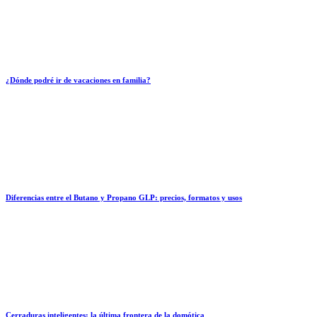
¿Dónde podré ir de vacaciones en familia?
Diferencias entre el Butano y Propano GLP: precios, formatos y usos
Cerraduras inteligentes: la última frontera de la domótica