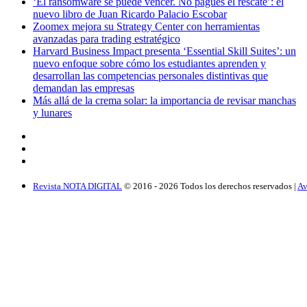
‘El ransomware se puede vencer. No pagues el rescate’: el
nuevo libro de Juan Ricardo Palacio Escobar
Zoomex mejora su Strategy Center con herramientas
avanzadas para trading estratégico
Harvard Business Impact presenta ‘Essential Skill Suites’: un
nuevo enfoque sobre cómo los estudiantes aprenden y
desarrollan las competencias personales distintivas que
demandan las empresas
Más allá de la crema solar: la importancia de revisar manchas
y lunares
Revista NOTA DIGITAL
© 2016 -
2026
Todos los derechos reservados |
Av