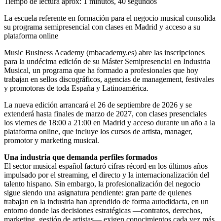
Tiempo de lectura aprox: 1 minutos, 40 segundos
La escuela referente en formación para el negocio musical consolida
su programa semipresencial con clases en Madrid y acceso a su
plataforma online
Music Business Academy (mbacademy.es) abre las inscripciones
para la undécima edición de su Máster Semipresencial en Industria
Musical, un programa que ha formado a profesionales que hoy
trabajan en sellos discográficos, agencias de management, festivales
y promotoras de toda España y Latinoamérica.
La nueva edición arrancará el 26 de septiembre de 2026 y se
extenderá hasta finales de marzo de 2027, con clases presenciales
los viernes de 18:00 a 21:00 en Madrid y acceso durante un año a la
plataforma online, que incluye los cursos de artista, manager,
promotor y marketing musical.
Una industria que demanda perfiles formados
El sector musical español facturó cifras récord en los últimos años
impulsado por el streaming, el directo y la internacionalización del
talento hispano. Sin embargo, la profesionalización del negocio
sigue siendo una asignatura pendiente: gran parte de quienes
trabajan en la industria han aprendido de forma autodidacta, en un
entorno donde las decisiones estratégicas —contratos, derechos,
marketing, gestión de artistas— exigen conocimientos cada vez más