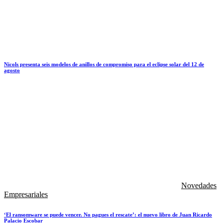
Nicols presenta seis modelos de anillos de compromiso para el eclipse solar del 12 de
agosto
Novedades
Empresariales
‘El ransomware se puede vencer. No pagues el rescate’: el nuevo libro de Juan Ricardo
Palacio Escobar