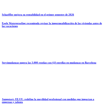
Schaeffler mejora su rentabilidad en el primer semestre de 2026
Eagle Waterproofing recomienda revisar la impermeabilización de las viviendas antes de
las vacaciones
Servimudanzas supera las 3.000 reseñas con 4,8 estrellas en mudanzas en Barcelona
Jumpstart: EE.UU. redefine la movilidad profesional con medidas que impactan a
empresas y talento