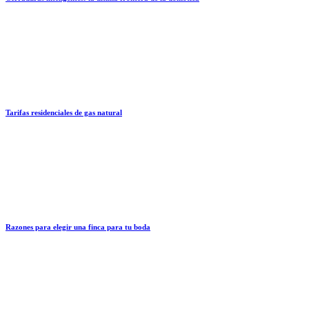
Tarifas residenciales de gas natural
Razones para elegir una finca para tu boda