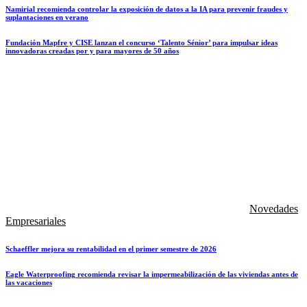
Namirial recomienda controlar la exposición de datos a la IA para prevenir fraudes y
suplantaciones en verano
Fundación Mapfre y CISE lanzan el concurso ‘Talento Sénior’ para impulsar ideas
innovadoras creadas por y para mayores de 50 años
Novedades
Empresariales
Schaeffler mejora su rentabilidad en el primer semestre de 2026
Eagle Waterproofing recomienda revisar la impermeabilización de las viviendas antes de
las vacaciones