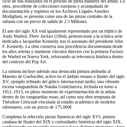
ciclo de nus realizados en el periodo de plena madurez del artista. La
obra, procedente de colecciones europeas y acompañada de
documentación y registros en los Archives Légales Amedeo
Modigliani, se presenta como una de las piezas centrales de la
subasta con un precio de salida de 2.5 Millones.
El arte del siglo XX está igualmente representado por un tríptico de
Andy Warhol,
Three Jackies
(1964), perteneciente a la icónica serie
dedicada a Jacqueline Kennedy tras el asesinato del presidente John
F. Kennedy. La obra conserva una procedencia documentada desde
los años setenta y mantiene vínculos directos con la primera Factory
de Warhol en Nueva York, reforzando su relevancia histórica dentro
del contexto del Pop Art.
La subasta incluye además una destacada pintura atribuida al
Maestro de Guebwiller, activo en el ámbito renano a finales del siglo
XV, ejemplo refinado del gótico internacional tardío; una vibrante
escena vanguardista de Natalia Gontcharova, fechada en torno a
1912–1913, en pleno momento de experimentación de la artista
dentro de las vanguardias rusas; así como una obra temprana de
Théodore Géricault vinculada al estudio académico de modelos
rubenianos, con un precio de 175.000€
Completan la selección piezas flamencas del siglo XVI, pintura
catalana de finales del XIX y curiosidades históricas del siglo XIX,
configurando un recorrido excepcional por distintos momentos clave