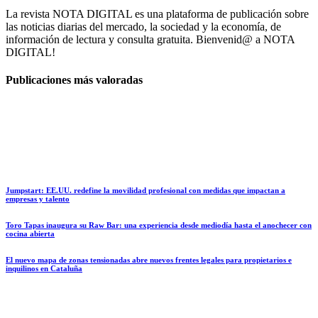
La revista NOTA DIGITAL es una plataforma de publicación sobre
las noticias diarias del mercado, la sociedad y la economía, de
información de lectura y consulta gratuita. Bienvenid@ a NOTA
DIGITAL!
Publicaciones más valoradas
Jumpstart: EE.UU. redefine la movilidad profesional con medidas que impactan a
empresas y talento
Toro Tapas inaugura su Raw Bar: una experiencia desde mediodía hasta el anochecer con
cocina abierta
El nuevo mapa de zonas tensionadas abre nuevos frentes legales para propietarios e
inquilinos en Cataluña