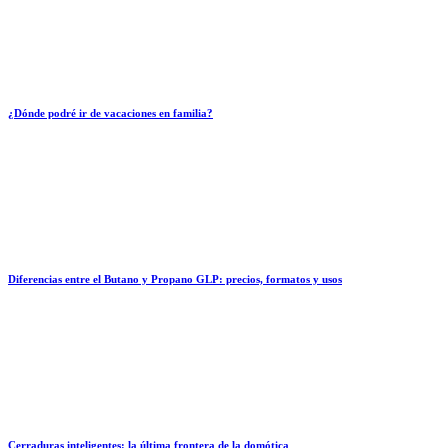
¿Dónde podré ir de vacaciones en familia?
Diferencias entre el Butano y Propano GLP: precios, formatos y usos
Cerraduras inteligentes: la última frontera de la domótica