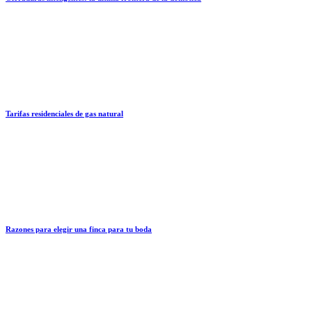
Tarifas residenciales de gas natural
Razones para elegir una finca para tu boda