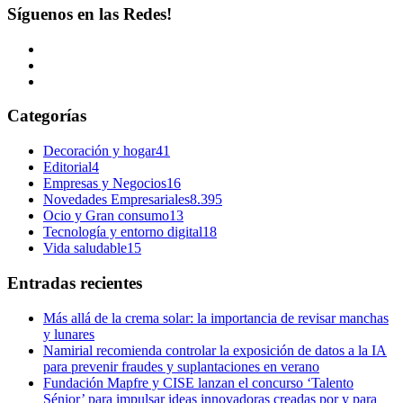
Síguenos en las Redes!
Categorías
Decoración y hogar
41
Editorial
4
Empresas y Negocios
16
Novedades Empresariales
8.395
Ocio y Gran consumo
13
Tecnología y entorno digital
18
Vida saludable
15
Entradas recientes
Más allá de la crema solar: la importancia de revisar manchas
y lunares
Namirial recomienda controlar la exposición de datos a la IA
para prevenir fraudes y suplantaciones en verano
Fundación Mapfre y CISE lanzan el concurso ‘Talento
Sénior’ para impulsar ideas innovadoras creadas por y para