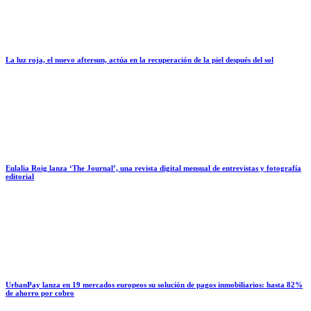
La luz roja, el nuevo aftersun, actúa en la recuperación de la piel después del sol
Eulalia Roig lanza ‘The Journal’, una revista digital mensual de entrevistas y fotografía
editorial
UrbanPay lanza en 19 mercados europeos su solución de pagos inmobiliarios: hasta 82%
de ahorro por cobro