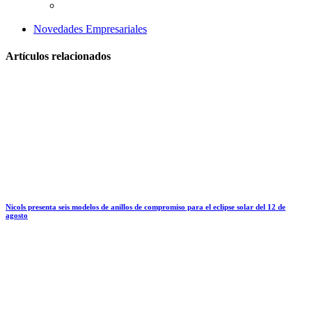
Novedades Empresariales
Artículos relacionados
Nicols presenta seis modelos de anillos de compromiso para el eclipse solar del 12 de
agosto