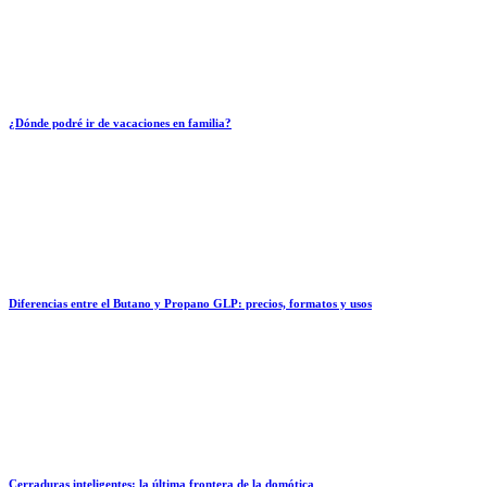
¿Dónde podré ir de vacaciones en familia?
Diferencias entre el Butano y Propano GLP: precios, formatos y usos
Cerraduras inteligentes: la última frontera de la domótica