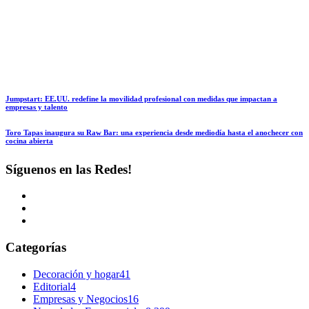
Jumpstart: EE.UU. redefine la movilidad profesional con medidas que impactan a
empresas y talento
Toro Tapas inaugura su Raw Bar: una experiencia desde mediodía hasta el anochecer con
cocina abierta
Síguenos en las Redes!
Categorías
Decoración y hogar
41
Editorial
4
Empresas y Negocios
16