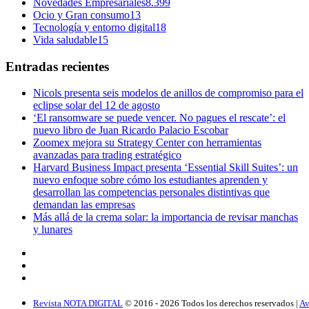
Novedades Empresariales
8.399
Ocio y Gran consumo
13
Tecnología y entorno digital
18
Vida saludable
15
Entradas recientes
Nicols presenta seis modelos de anillos de compromiso para el
eclipse solar del 12 de agosto
‘El ransomware se puede vencer. No pagues el rescate’: el
nuevo libro de Juan Ricardo Palacio Escobar
Zoomex mejora su Strategy Center con herramientas
avanzadas para trading estratégico
Harvard Business Impact presenta ‘Essential Skill Suites’: un
nuevo enfoque sobre cómo los estudiantes aprenden y
desarrollan las competencias personales distintivas que
demandan las empresas
Más allá de la crema solar: la importancia de revisar manchas
y lunares
Revista NOTA DIGITAL
© 2016 -
2026
Todos los derechos reservados |
Av