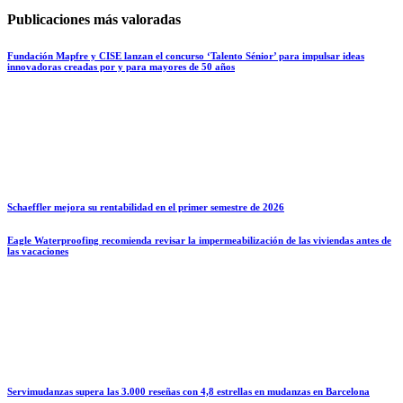
Publicaciones más valoradas
Fundación Mapfre y CISE lanzan el concurso ‘Talento Sénior’ para impulsar ideas
innovadoras creadas por y para mayores de 50 años
Schaeffler mejora su rentabilidad en el primer semestre de 2026
Eagle Waterproofing recomienda revisar la impermeabilización de las viviendas antes de
las vacaciones
Servimudanzas supera las 3.000 reseñas con 4,8 estrellas en mudanzas en Barcelona