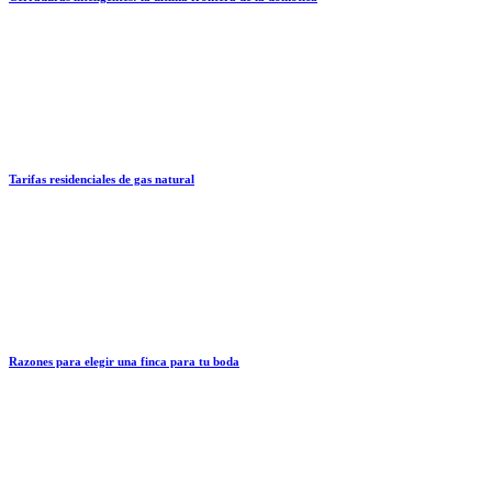
Tarifas residenciales de gas natural
Razones para elegir una finca para tu boda