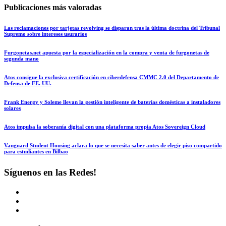
Publicaciones más valoradas
Las reclamaciones por tarjetas revolving se disparan tras la última doctrina del Tribunal
Supremo sobre intereses usurarios
Furgonetas.net apuesta por la especialización en la compra y venta de furgonetas de
segunda mano
Atos consigue la exclusiva certificación en ciberdefensa CMMC 2.0 del Departamento de
Defensa de EE. UU.
Frank Energy y Soleme llevan la gestión inteligente de baterías domésticas a instaladores
solares
Atos impulsa la soberanía digital con una plataforma propia Atos Sovereign Cloud
Vanguard Student Housing aclara lo que se necesita saber antes de elegir piso compartido
para estudiantes en Bilbao
Síguenos en las Redes!