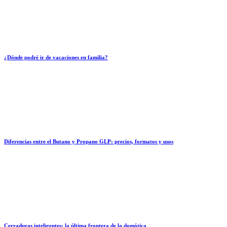
¿Dónde podré ir de vacaciones en familia?
Diferencias entre el Butano y Propano GLP: precios, formatos y usos
Cerraduras inteligentes: la última frontera de la domótica