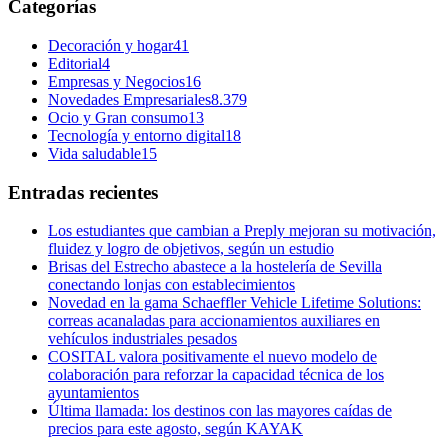
Categorías
Decoración y hogar
41
Editorial
4
Empresas y Negocios
16
Novedades Empresariales
8.379
Ocio y Gran consumo
13
Tecnología y entorno digital
18
Vida saludable
15
Entradas recientes
Los estudiantes que cambian a Preply mejoran su motivación,
fluidez y logro de objetivos, según un estudio
Brisas del Estrecho abastece a la hostelería de Sevilla
conectando lonjas con establecimientos
Novedad en la gama Schaeffler Vehicle Lifetime Solutions:
correas acanaladas para accionamientos auxiliares en
vehículos industriales pesados
COSITAL valora positivamente el nuevo modelo de
colaboración para reforzar la capacidad técnica de los
ayuntamientos
Última llamada: los destinos con las mayores caídas de
precios para este agosto, según KAYAK