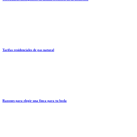
Tarifas residenciales de gas natural
Razones para elegir una finca para tu boda