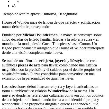
48
Tiempo de lectura aprox: 1 minutos, 18 segundos
House of Wunder nace de la idea de que carácter y sofisticación
nunca deberían ir por separado
Fundada por
Michael Wunderman
, la marca se construye sobre
cinco décadas de legado familiar ligadas a la relojería suiza y al
mundo de la moda, desde Gucci Timepieces hasta Corum. Un
legado profundamente arraigado que House of Wunder reinterpreta
desde una visión completamente nueva.
Se trata de una firma de
relojería
,
joyería
y
lifestyle
que crea
auténticas
piezas de arte
para llevar, combinando una estética
magnética con la precisión y el cuidado por el detalle propios del
savoir-faire
suizo. Piezas concebidas para convertirse en una
extensión de la personalidad de quien las lleva.
Las colecciones debut abarcan relojería y joyería articuladas en
torno al emblemático eslabón
Wunderflow
de la marca. Un
universo donde las referencias culturales conviven con los códigos
de la relojería tradicional, dando forma a una identidad propia y
reconocible. Una propuesta dirigida a quienes entienden el lujo
como una forma de expresión personal y nunca han sentido la