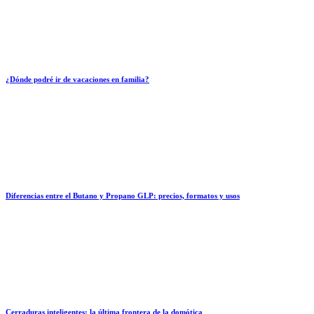
¿Dónde podré ir de vacaciones en familia?
Diferencias entre el Butano y Propano GLP: precios, formatos y usos
Cerraduras inteligentes: la última frontera de la domótica