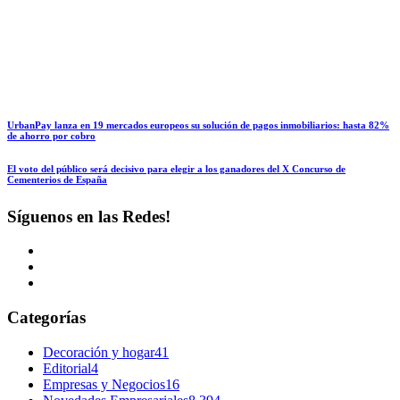
UrbanPay lanza en 19 mercados europeos su solución de pagos inmobiliarios: hasta 82%
de ahorro por cobro
El voto del público será decisivo para elegir a los ganadores del X Concurso de
Cementerios de España
Síguenos en las Redes!
Categorías
Decoración y hogar
41
Editorial
4
Empresas y Negocios
16