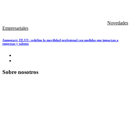
Novedades
Empresariales
Jumpstart: EE.UU. redefine la movilidad profesional con medidas que impactan a
empresas y talento
Sobre nosotros