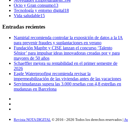
Novedades Empresariales
8.394
Ocio y Gran consumo
13
Tecnología y entorno digital
18
Vida saludable
15
Entradas recientes
Namirial recomienda controlar la exposición de datos a la IA
para prevenir fraudes y suplantaciones en verano
Fundación Mapfre y CISE lanzan el concurso ‘Talento
Sénior’ para impulsar ideas innovadoras creadas por y para
mayores de 50 años
Schaeffler mejora su rentabilidad en el primer semestre de
2026
Eagle Waterproofing recomienda revisar la
impermeabilización de las viviendas antes de las vacaciones
Servimudanzas supera las 3.000 reseñas con 4,8 estrellas en
mudanzas en Barcelona
Revista NOTA DIGITAL
© 2016 -
2026
Todos los derechos reservados |
Av