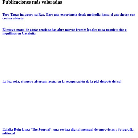
Publicaciones más valoradas
Toro Tapas inaugura su Raw Bar: una experiencia desde mediodía hasta el anochecer con
cocina abierta
El nuevo mapa de zonas tensionadas abre nuevos frentes legales para propietarios e
inquilinos en Cataluña
La luz roja, el nuevo aftersun, actúa en la recuperación de la piel después del sol
Eulalia Roig lanza ‘The Journal’, una revista digital mensual de entrevistas y fotografía
editorial