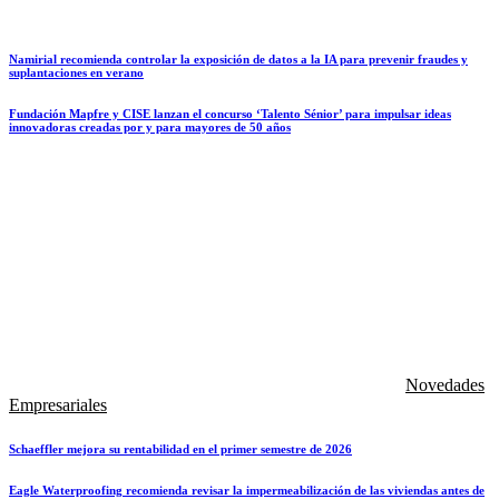
Namirial recomienda controlar la exposición de datos a la IA para prevenir fraudes y
suplantaciones en verano
Fundación Mapfre y CISE lanzan el concurso ‘Talento Sénior’ para impulsar ideas
innovadoras creadas por y para mayores de 50 años
Novedades
Empresariales
Schaeffler mejora su rentabilidad en el primer semestre de 2026
Eagle Waterproofing recomienda revisar la impermeabilización de las viviendas antes de