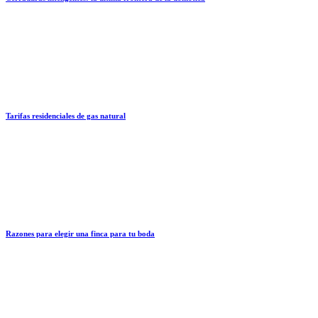
Tarifas residenciales de gas natural
Razones para elegir una finca para tu boda