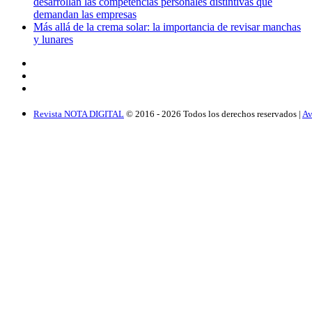
desarrollan las competencias personales distintivas que
demandan las empresas
Más allá de la crema solar: la importancia de revisar manchas
y lunares
Revista NOTA DIGITAL
© 2016 -
2026
Todos los derechos reservados |
Av