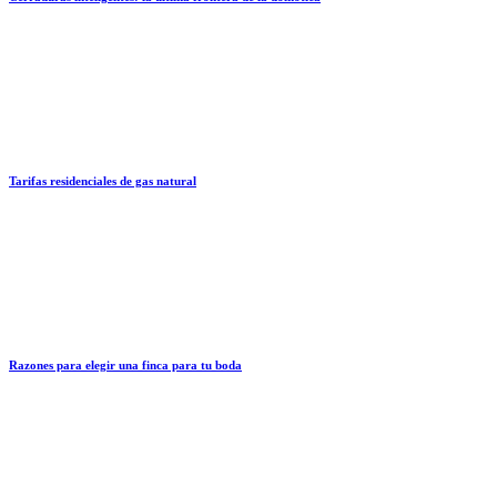
Tarifas residenciales de gas natural
Razones para elegir una finca para tu boda