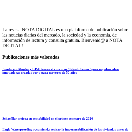
La revista NOTA DIGITAL es una plataforma de publicación sobre
las noticias diarias del mercado, la sociedad y la economía, de
información de lectura y consulta gratuita. Bienvenid@ a NOTA
DIGITAL!
Publicaciones más valoradas
Fundación Mapfre y CISE lanzan el concurso ‘Talento Sénior’ para impulsar ideas
innovadoras creadas por y para mayores de 50 años
Schaeffler mejora su rentabilidad en el primer semestre de 2026
Eagle Waterproofing recomienda revisar la impermeabilización de las viviendas antes de