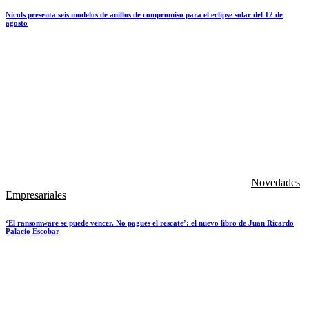
Nicols presenta seis modelos de anillos de compromiso para el eclipse solar del 12 de
agosto
Novedades
Empresariales
‘El ransomware se puede vencer. No pagues el rescate’: el nuevo libro de Juan Ricardo
Palacio Escobar