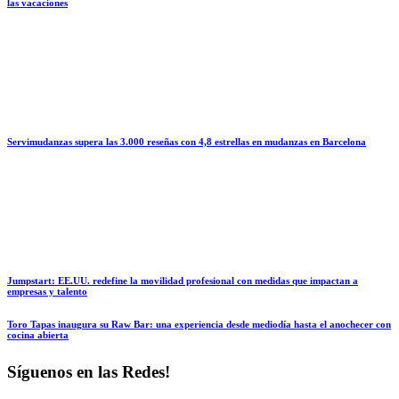
las vacaciones
Servimudanzas supera las 3.000 reseñas con 4,8 estrellas en mudanzas en Barcelona
Jumpstart: EE.UU. redefine la movilidad profesional con medidas que impactan a
empresas y talento
Toro Tapas inaugura su Raw Bar: una experiencia desde mediodía hasta el anochecer con
cocina abierta
Síguenos en las Redes!