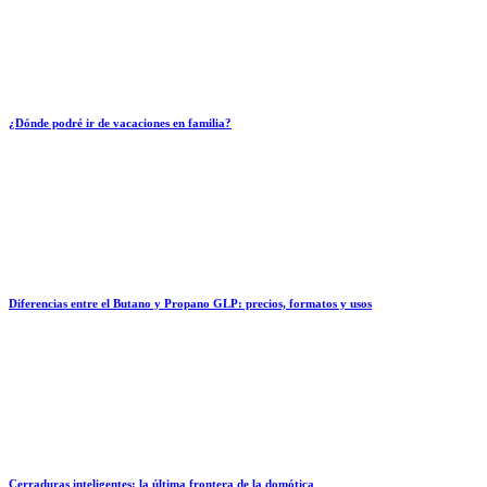
¿Dónde podré ir de vacaciones en familia?
Diferencias entre el Butano y Propano GLP: precios, formatos y usos
Cerraduras inteligentes: la última frontera de la domótica