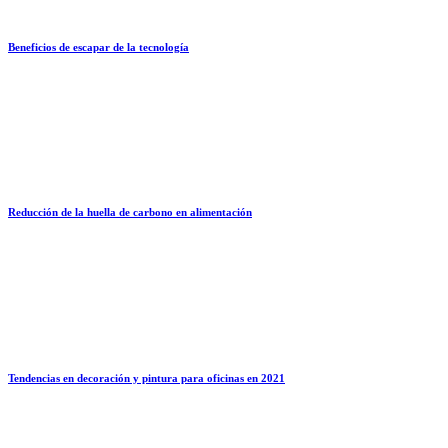
Beneficios de escapar de la tecnología
Reducción de la huella de carbono en alimentación
Tendencias en decoración y pintura para oficinas en 2021