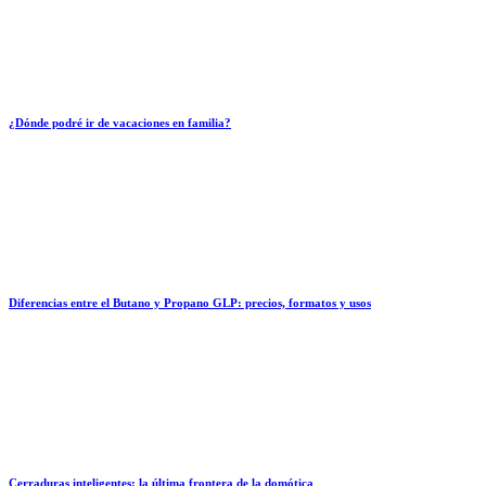
¿Dónde podré ir de vacaciones en familia?
Diferencias entre el Butano y Propano GLP: precios, formatos y usos
Cerraduras inteligentes: la última frontera de la domótica