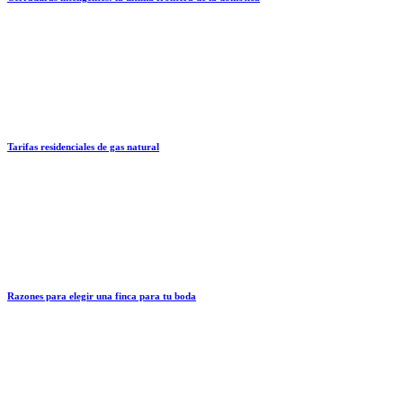
Tarifas residenciales de gas natural
Razones para elegir una finca para tu boda