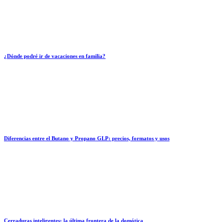
¿Dónde podré ir de vacaciones en familia?
Diferencias entre el Butano y Propano GLP: precios, formatos y usos
Cerraduras inteligentes: la última frontera de la domótica