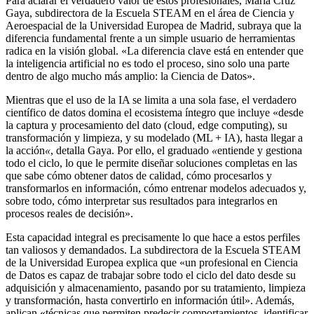
Para aclarar el verdadero valor de estos profesionales, María Cruz
Gaya, subdirectora de la Escuela STEAM en el área de Ciencia y
Aeroespacial de la Universidad Europea de Madrid, subraya que la
diferencia fundamental frente a un simple usuario de herramientas
radica en la visión global. «La diferencia clave está en entender que
la inteligencia artificial no es todo el proceso, sino solo una parte
dentro de algo mucho más amplio: la Ciencia de Datos».
Mientras que el uso de la IA se limita a una sola fase, el verdadero
científico de datos domina el ecosistema íntegro que incluye «desde
la captura y procesamiento del dato (cloud, edge computing), su
transformación y limpieza, y su modelado (ML + IA), hasta llegar a
la acción
«
, detalla Gaya. Por ello, el graduado
«
entiende y gestiona
todo el ciclo, lo que le permite diseñar soluciones completas en las
que sabe cómo obtener datos de calidad, cómo procesarlos y
transformarlos en información, cómo entrenar modelos adecuados y,
sobre todo, cómo interpretar sus resultados para integrarlos en
procesos reales de decisión».
Esta capacidad integral es precisamente lo que hace a estos perfiles
tan valiosos y demandados. La subdirectora de la Escuela STEAM
de la Universidad Europea explica que «un profesional en Ciencia
de Datos es capaz de trabajar sobre todo el ciclo del dato desde su
adquisición y almacenamiento, pasando por su tratamiento, limpieza
y transformación, hasta convertirlo en información útil». Además,
aplican «técnicas que permiten predecir comportamientos, identificar