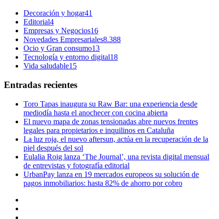
Decoración y hogar
41
Editorial
4
Empresas y Negocios
16
Novedades Empresariales
8.388
Ocio y Gran consumo
13
Tecnología y entorno digital
18
Vida saludable
15
Entradas recientes
Toro Tapas inaugura su Raw Bar: una experiencia desde
mediodía hasta el anochecer con cocina abierta
El nuevo mapa de zonas tensionadas abre nuevos frentes
legales para propietarios e inquilinos en Cataluña
La luz roja, el nuevo aftersun, actúa en la recuperación de la
piel después del sol
Eulalia Roig lanza ‘The Journal’, una revista digital mensual
de entrevistas y fotografía editorial
UrbanPay lanza en 19 mercados europeos su solución de
pagos inmobiliarios: hasta 82% de ahorro por cobro