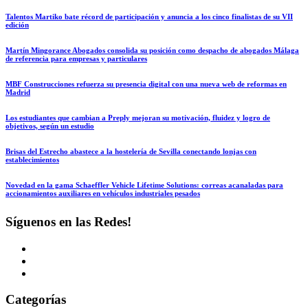
Talentos Martiko bate récord de participación y anuncia a los cinco finalistas de su VII
edición
Martín Mingorance Abogados consolida su posición como despacho de abogados Málaga
de referencia para empresas y particulares
MBF Construcciones refuerza su presencia digital con una nueva web de reformas en
Madrid
Los estudiantes que cambian a Preply mejoran su motivación, fluidez y logro de
objetivos, según un estudio
Brisas del Estrecho abastece a la hostelería de Sevilla conectando lonjas con
establecimientos
Novedad en la gama Schaeffler Vehicle Lifetime Solutions: correas acanaladas para
accionamientos auxiliares en vehículos industriales pesados
Síguenos en las Redes!
Categorías