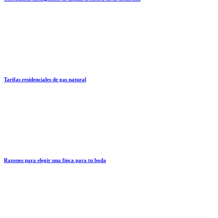
Tarifas residenciales de gas natural
Razones para elegir una finca para tu boda