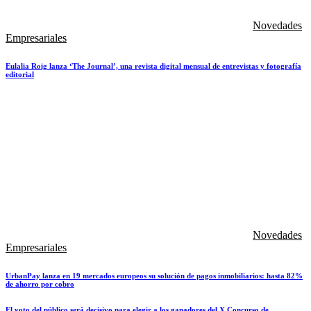
Novedades
Empresariales
Eulalia Roig lanza ‘The Journal’, una revista digital mensual de entrevistas y fotografía
editorial
Novedades
Empresariales
UrbanPay lanza en 19 mercados europeos su solución de pagos inmobiliarios: hasta 82%
de ahorro por cobro
El voto del público será decisivo para elegir a los ganadores del X Concurso de