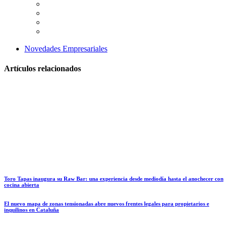
Novedades Empresariales
Artículos relacionados
Toro Tapas inaugura su Raw Bar: una experiencia desde mediodía hasta el anochecer con
cocina abierta
El nuevo mapa de zonas tensionadas abre nuevos frentes legales para propietarios e
inquilinos en Cataluña