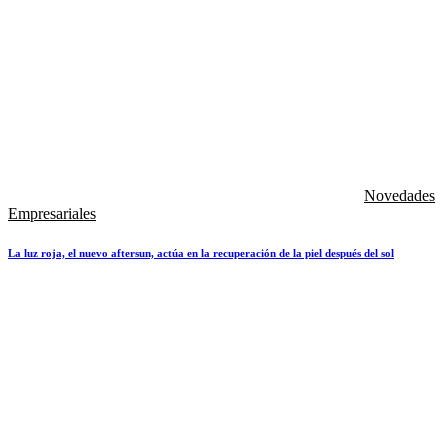
Novedades
Empresariales
La luz roja, el nuevo aftersun, actúa en la recuperación de la piel después del sol