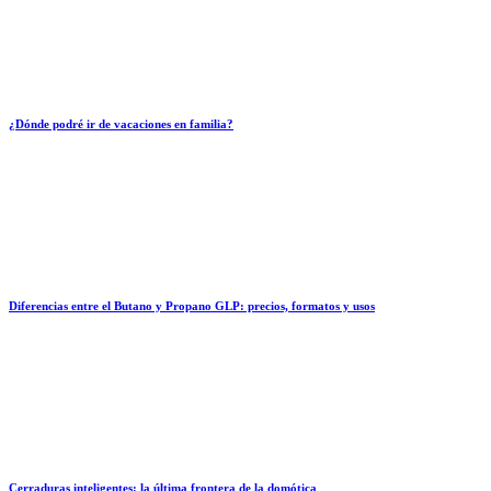
¿Dónde podré ir de vacaciones en familia?
Diferencias entre el Butano y Propano GLP: precios, formatos y usos
Cerraduras inteligentes: la última frontera de la domótica