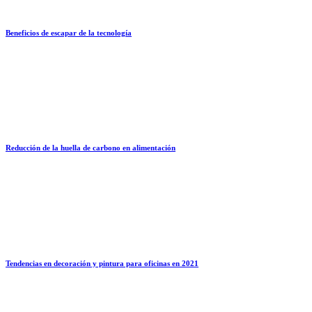
Beneficios de escapar de la tecnología
Reducción de la huella de carbono en alimentación
Tendencias en decoración y pintura para oficinas en 2021