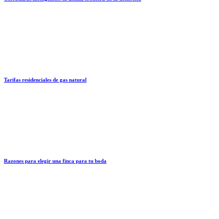
Tarifas residenciales de gas natural
Razones para elegir una finca para tu boda