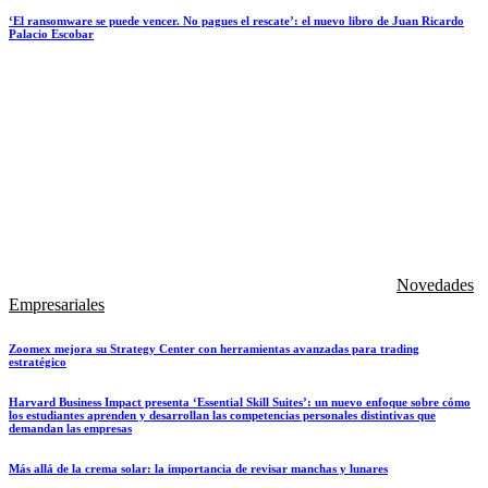
‘El ransomware se puede vencer. No pagues el rescate’: el nuevo libro de Juan Ricardo
Palacio Escobar
Novedades
Empresariales
Zoomex mejora su Strategy Center con herramientas avanzadas para trading
estratégico
Harvard Business Impact presenta ‘Essential Skill Suites’: un nuevo enfoque sobre cómo
los estudiantes aprenden y desarrollan las competencias personales distintivas que
demandan las empresas
Más allá de la crema solar: la importancia de revisar manchas y lunares