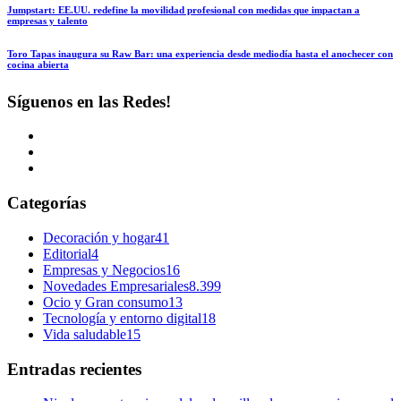
Jumpstart: EE.UU. redefine la movilidad profesional con medidas que impactan a
empresas y talento
Toro Tapas inaugura su Raw Bar: una experiencia desde mediodía hasta el anochecer con
cocina abierta
Síguenos en las Redes!
Categorías
Decoración y hogar
41
Editorial
4
Empresas y Negocios
16
Novedades Empresariales
8.399
Ocio y Gran consumo
13
Tecnología y entorno digital
18
Vida saludable
15
Entradas recientes