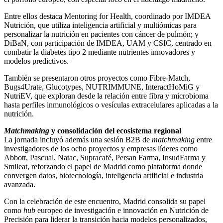
Entre ellos destaca Mentoring for Health, coordinado por IMDEA
Nutrición, que utiliza inteligencia artificial y multiómicas para
personalizar la nutrición en pacientes con cáncer de pulmón; y
DiBaN, con participación de IMDEA, UAM y CSIC, centrado en
combatir la diabetes tipo 2 mediante nutrientes innovadores y
modelos predictivos.
También se presentaron otros proyectos como Fibre-Match,
Bugs4Urate, Glucotypes, NUTRIMMUNE, InteractHoMiG y
NutriEV, que exploran desde la relación entre fibra y microbioma
hasta perfiles inmunológicos o vesículas extracelulares aplicadas a la
nutrición.
Matchmaking
y consolidación del ecosistema regional
La jornada incluyó además una sesión B2B de
matchmaking
entre
investigadores de los ocho proyectos y empresas líderes como
Abbott, Pascual, Natac, Supracafé, Persan Farma, InsudFarma y
Smileat, reforzando el papel de Madrid como plataforma donde
convergen datos, biotecnología, inteligencia artificial e industria
avanzada.
Con la celebración de este encuentro, Madrid consolida su papel
como
hub
europeo de investigación e innovación en Nutrición de
Precisión para liderar la transición hacia modelos personalizados,