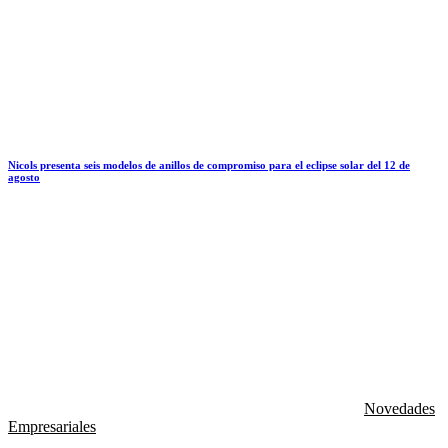
Nicols presenta seis modelos de anillos de compromiso para el eclipse solar del 12 de
agosto
Novedades
Empresariales