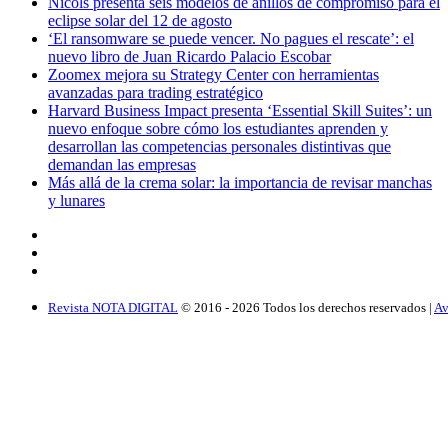
Nicols presenta seis modelos de anillos de compromiso para el
eclipse solar del 12 de agosto
‘El ransomware se puede vencer. No pagues el rescate’: el
nuevo libro de Juan Ricardo Palacio Escobar
Zoomex mejora su Strategy Center con herramientas
avanzadas para trading estratégico
Harvard Business Impact presenta ‘Essential Skill Suites’: un
nuevo enfoque sobre cómo los estudiantes aprenden y
desarrollan las competencias personales distintivas que
demandan las empresas
Más allá de la crema solar: la importancia de revisar manchas
y lunares
Revista NOTA DIGITAL
© 2016 -
2026
Todos los derechos reservados |
Av