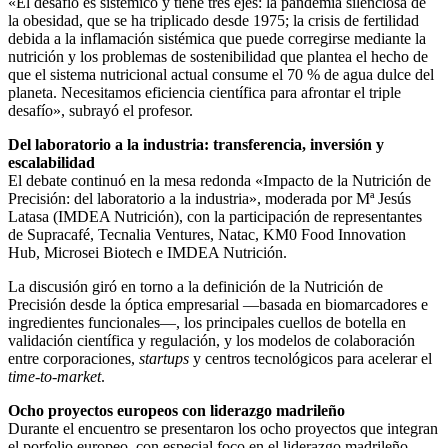
«El desafío es sistémico y tiene tres ejes: la pandemia silenciosa de
la obesidad, que se ha triplicado desde 1975; la crisis de fertilidad
debida a la inflamación sistémica que puede corregirse mediante la
nutrición y los problemas de sostenibilidad que plantea el hecho de
que el sistema nutricional actual consume el 70 % de agua dulce del
planeta. Necesitamos eficiencia científica para afrontar el triple
desafío», subrayó el profesor.
Del laboratorio a la industria: transferencia, inversión y
escalabilidad
El debate continuó en la mesa redonda «Impacto de la Nutrición de
Precisión: del laboratorio a la industria», moderada por Mª Jesús
Latasa (IMDEA Nutrición), con la participación de representantes
de Supracafé, Tecnalia Ventures, Natac, KM0 Food Innovation
Hub, Microsei Biotech e IMDEA Nutrición.
La discusión giró en torno a la definición de la Nutrición de
Precisión desde la óptica empresarial —basada en biomarcadores e
ingredientes funcionales—, los principales cuellos de botella en
validación científica y regulación, y los modelos de colaboración
entre corporaciones,
startups
y centros tecnológicos para acelerar el
time-to-market
.
Ocho proyectos europeos con liderazgo madrileño
Durante el encuentro se presentaron los ocho proyectos que integran
el porfolio europeo, con especial foco en el liderazgo madrileño.