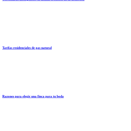
Tarifas residenciales de gas natural
Razones para elegir una finca para tu boda