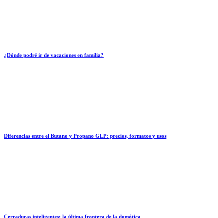
¿Dónde podré ir de vacaciones en familia?
Diferencias entre el Butano y Propano GLP: precios, formatos y usos
Cerraduras inteligentes: la última frontera de la domótica