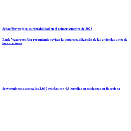
Schaeffler mejora su rentabilidad en el primer semestre de 2026
Eagle Waterproofing recomienda revisar la impermeabilización de las viviendas antes de
las vacaciones
Servimudanzas supera las 3.000 reseñas con 4,8 estrellas en mudanzas en Barcelona