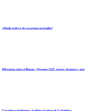
¿Dónde podré ir de vacaciones en familia?
Diferencias entre el Butano y Propano GLP: precios, formatos y usos
Cerraduras inteligentes: la última frontera de la domótica