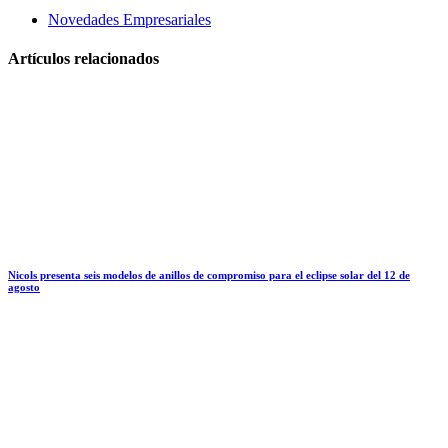
Novedades Empresariales
Artículos relacionados
Nicols presenta seis modelos de anillos de compromiso para el eclipse solar del 12 de
agosto