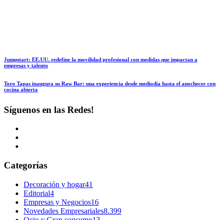
Jumpstart: EE.UU. redefine la movilidad profesional con medidas que impactan a
empresas y talento
Toro Tapas inaugura su Raw Bar: una experiencia desde mediodía hasta el anochecer con
cocina abierta
Síguenos en las Redes!
Categorías
Decoración y hogar
41
Editorial
4
Empresas y Negocios
16
Novedades Empresariales
8.399
Ocio y Gran consumo
13