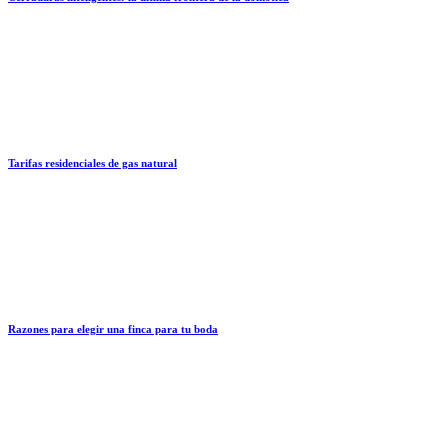
Tarifas residenciales de gas natural
Razones para elegir una finca para tu boda