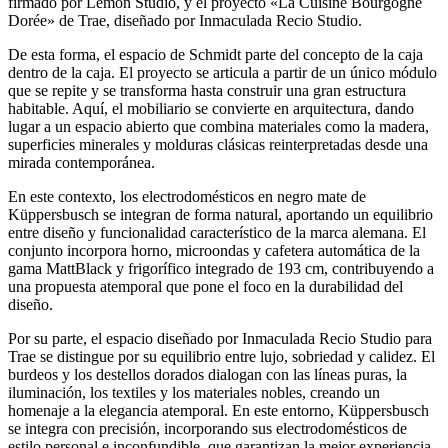
firmado por Lemon Studio, y el proyecto «La Cuisine Bourgogne
Dorée» de Trae, diseñado por Inmaculada Recio Studio.
De esta forma, el espacio de Schmidt parte del concepto de la caja
dentro de la caja. El proyecto se articula a partir de un único módulo
que se repite y se transforma hasta construir una gran estructura
habitable. Aquí, el mobiliario se convierte en arquitectura, dando
lugar a un espacio abierto que combina materiales como la madera,
superficies minerales y molduras clásicas reinterpretadas desde una
mirada contemporánea.
En este contexto, los electrodomésticos en negro mate de
Küppersbusch se integran de forma natural, aportando un equilibrio
entre diseño y funcionalidad característico de la marca alemana. El
conjunto incorpora horno, microondas y cafetera automática de la
gama MattBlack y frigorífico integrado de 193 cm, contribuyendo a
una propuesta atemporal que pone el foco en la durabilidad del
diseño.
Por su parte, el espacio diseñado por Inmaculada Recio Studio para
Trae se distingue por su equilibrio entre lujo, sobriedad y calidez. El
burdeos y los destellos dorados dialogan con las líneas puras, la
iluminación, los textiles y los materiales nobles, creando un
homenaje a la elegancia atemporal. En este entorno, Küppersbusch
se integra con precisión, incorporando sus electrodomésticos de
estilo personal e inconfundible, que garantizan la mejor experiencia