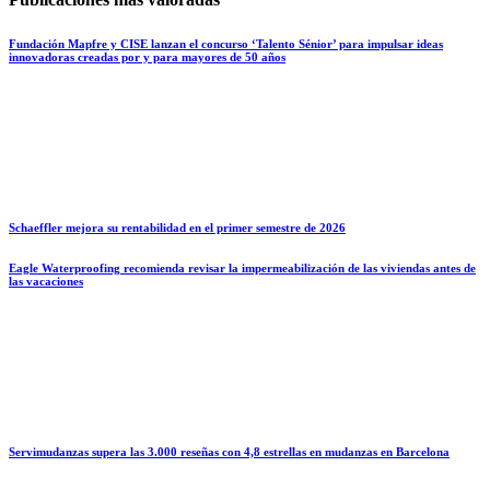
Fundación Mapfre y CISE lanzan el concurso ‘Talento Sénior’ para impulsar ideas
innovadoras creadas por y para mayores de 50 años
Schaeffler mejora su rentabilidad en el primer semestre de 2026
Eagle Waterproofing recomienda revisar la impermeabilización de las viviendas antes de
las vacaciones
Servimudanzas supera las 3.000 reseñas con 4,8 estrellas en mudanzas en Barcelona