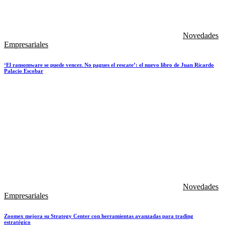
Novedades
Empresariales
‘El ransomware se puede vencer. No pagues el rescate’: el nuevo libro de Juan Ricardo
Palacio Escobar
Novedades
Empresariales
Zoomex mejora su Strategy Center con herramientas avanzadas para trading
estratégico